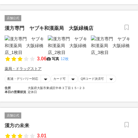
店舗公式
漢方専門 ヤブキ和漢薬局 大阪緑橋店
3.06
写真
12枚
薬局・ドラッグストア
配達・デリバリー対応
カード可
QRコード決済可
住所
大阪府大阪市東成区中本３丁目１５−２３
本日の営業状況
定休日
店舗公式
漢方の未来
3.01