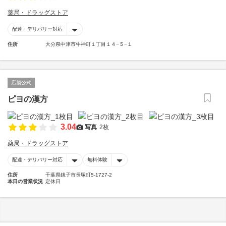
薬局・ドラッグストア
配達・デリバリー対応
住所
大分県中津市牛神町１丁目１４−５−１
店舗公式
ピヨの漢方
3.04
写真
2枚
薬局・ドラッグストア
配達・デリバリー対応
無料体験
住所
千葉県銚子市長塚町5-1727-2
本日の営業状況
定休日