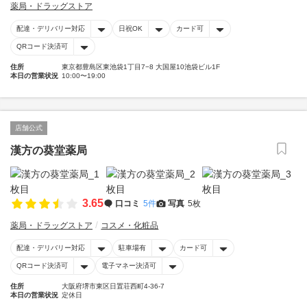
薬局・ドラッグストア
配達・デリバリー対応
日祝OK
カード可
QRコード決済可
住所
東京都豊島区東池袋1丁目7−8 大国屋10池袋ビル1F
本日の営業状況
10:00〜19:00
店舗公式
漢方の葵堂薬局
3.65
口コミ
5件
写真
5枚
薬局・ドラッグストア
コスメ・化粧品
配達・デリバリー対応
駐車場有
カード可
QRコード決済可
電子マネー決済可
住所
大阪府堺市東区日置荘西町4-36-7
本日の営業状況
定休日