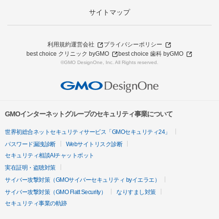
サイトマップ
利用規約
運営会社
プライバシーポリシー
best choice クリニック byGMO
best choice 歯科 byGMO
©GMO DesignOne, Inc. All Rights reserved.
GMOインターネットグループのセキュリティ事業について
世界初総合ネットセキュリティサービス「GMOセキュリティ24」
パスワード漏洩診断
Webサイトリスク診断
セキュリティ相談AIチャットボット
実在証明・盗聴対策
サイバー攻撃対策（GMOサイバーセキュリティ byイエラエ）
サイバー攻撃対策（GMO Flatt Security）
なりすまし対策
セキュリティ事業の軌跡