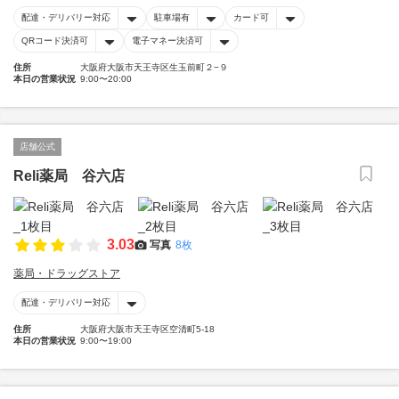
配達・デリバリー対応
駐車場有
カード可
QRコード決済可
電子マネー決済可
住所
大阪府大阪市天王寺区生玉前町２−９
本日の営業状況
9:00〜20:00
店舗公式
Reli薬局 谷六店
3.03
写真
8枚
薬局・ドラッグストア
配達・デリバリー対応
住所
大阪府大阪市天王寺区空清町5-18
本日の営業状況
9:00〜19:00