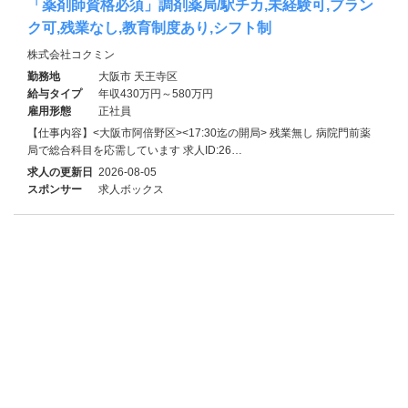
「薬剤師資格必須」調剤薬局/駅チカ,未経験可,ブラン
ク可,残業なし,教育制度あり,シフト制
株式会社コクミン
勤務地
大阪市 天王寺区
給与タイプ
年収430万円～580万円
雇用形態
正社員
【仕事内容】<大阪市阿倍野区><17:30迄の開局> 残業無し 病院門前薬
局で総合科目を応需しています 求人ID:26…
求人の更新日
2026-08-05
スポンサー
求人ボックス