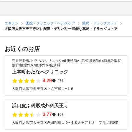
エキテン
医院・クリニック・ヘルスケア
薬局・ドラッグストア
大阪府大阪市天王寺区に配達・デリバリー可能な薬局・ドラッグストア
お近くのお店
高血圧外来/トラベルクリニック/健康診断/生活習慣病/睡眠時無呼吸症
候群/禁煙外来/整形外科/皮膚科
上本町わたなべクリニック
4.29
47件
大阪府大阪市天王寺区上之宮町１−１５
浜口皮ふ科形成外科天王寺
3.77
16件
大阪府大阪市天王寺区悲田院町１０−４８天王寺ミオ プラザ館6階