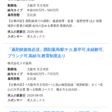
勤務地
大阪市 天王寺区
給与タイプ
年収430万円～560万円
雇用形態
正社員
【仕事内容】調剤薬局での調剤・服薬指導・監査・薬歴管理 ほか 就業
場所の変更の範囲:会社の定める事業所 業務内容…
求人の更新日
2026-08-06
スポンサー
求人ボックス
「薬剤師資格必須」調剤薬局/駅チカ,新卒可,未経験可,
ブランク可,高給与,教育制度あり
株式会社スギ薬局
勤務地
大阪市 天王寺区
給与タイプ
年収400万円～770万円
雇用形態
正社員
【仕事内容】<大阪市天王寺区> <人気の御堂筋線「昭和町駅」すぐ >安
心の大手企業 選べる勤務コースで、働き方を自分好…
求人の更新日
2026-08-05
スポンサー
求人ボックス