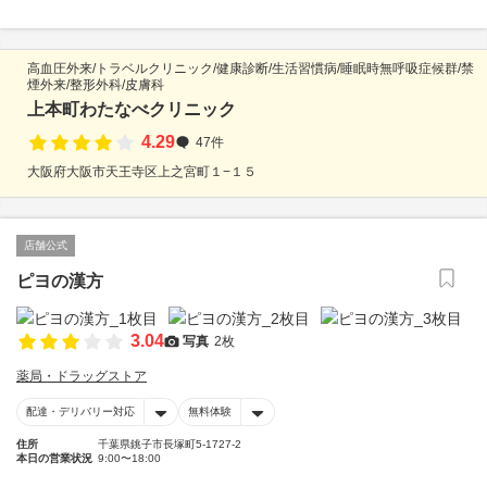
高血圧外来/トラベルクリニック/健康診断/生活習慣病/睡眠時無呼吸症候群/禁
煙外来/整形外科/皮膚科
上本町わたなべクリニック
4.29
47件
大阪府大阪市天王寺区上之宮町１−１５
店舗公式
ピヨの漢方
3.04
写真
2枚
薬局・ドラッグストア
配達・デリバリー対応
無料体験
住所
千葉県銚子市長塚町5-1727-2
本日の営業状況
9:00〜18:00