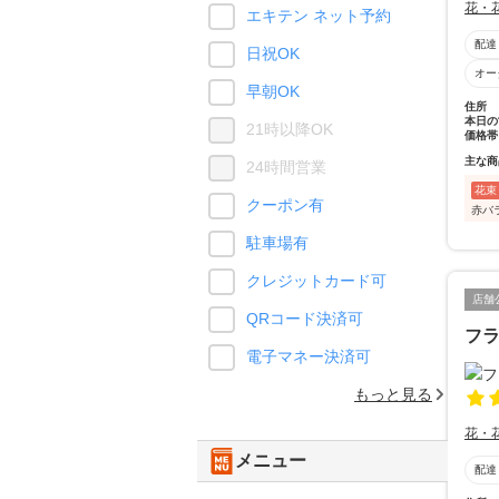
花・
エキテン ネット予約
配達
日祝OK
オー
早朝OK
住所
本日の
21時以降OK
価格帯
主な商
24時間営業
花束
クーポン有
赤バ
駐車場有
クレジットカード可
店舗
QRコード決済可
フ
電子マネー決済可
もっと見る
花・
メニュー
配達