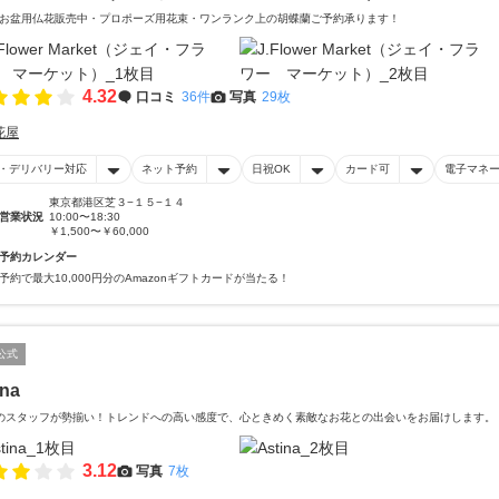
お盆用仏花販売中・プロポーズ用花束・ワンランク上の胡蝶蘭ご予約承ります！
4.32
口コミ
36件
写真
29枚
花屋
・デリバリー対応
ネット予約
日祝OK
カード可
電子マネ
東京都港区芝３−１５−１４
営業状況
10:00〜18:30
￥1,500〜￥60,000
予約カレンダー
予約で最大10,000円分のAmazonギフトカードが当たる！
公式
ina
のスタッフが勢揃い！トレンドへの高い感度で、心ときめく素敵なお花との出会いをお届けします。
3.12
写真
7枚