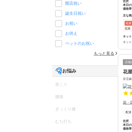
住所
開店祝い
本日の
価格帯
誕生日祝い
主な商
お祝い
花束
花束
お供え
ネット
ネット
ペットのお祝い
もっと見る
店舗
お悩み
花
京王線
肩こり
腰痛
花・
ぎっくり腰
配達
むち打ち
住所
本日の
価格帯