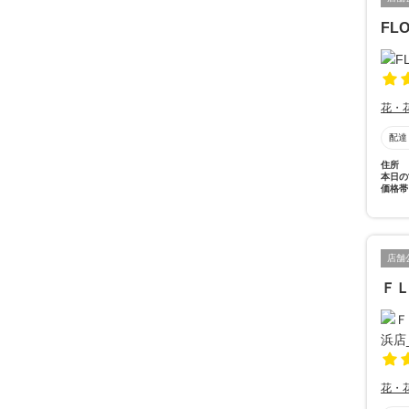
FL
花・
配達
住所
本日の
価格帯
店舗
Ｆ
花・