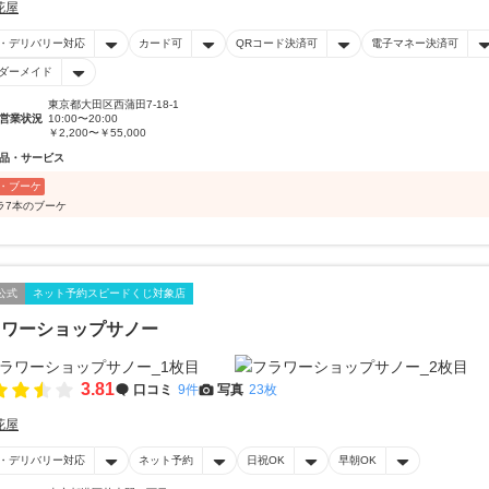
花屋
・デリバリー対応
カード可
QRコード決済可
電子マネー決済可
ダーメイド
東京都大田区西蒲田7-18-1
営業状況
10:00〜20:00
￥2,200〜￥55,000
品・サービス
・ブーケ
ラ7本のブーケ
公式
ネット予約スピードくじ対象店
ラワーショップサノー
3.81
口コミ
9件
写真
23枚
花屋
・デリバリー対応
ネット予約
日祝OK
早朝OK