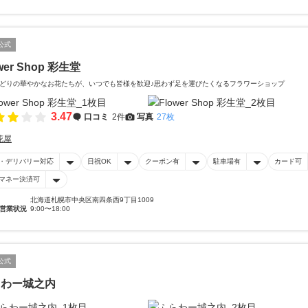
公式
wer Shop 彩生堂
どりの華やかなお花たちが、いつでも皆様を歓迎♪思わず足を運びたくなるフラワーショップ
3.47
口コミ
2件
写真
27枚
花屋
・デリバリー対応
日祝OK
クーポン有
駐車場有
カード可
マネー決済可
北海道札幌市中央区南四条西9丁目1009
営業状況
9:00〜18:00
公式
らわー城之内