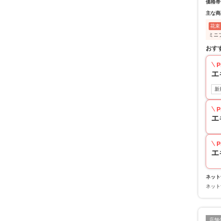
価格帯
主な商
花束
ミニ
おす
P
エ
新
P
エ
P
エ
ネット
ネット
店舗