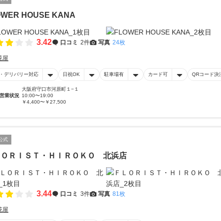
OWER HOUSE KANA
3.42
口コミ
2件
写真
24枚
花屋
・デリバリー対応
日祝OK
駐車場有
カード可
QRコード決
大阪府守口市河原町１−１
営業状況
10:00〜19:00
￥4,400〜￥27,500
公式
ＬＯＲＩＳＴ・ＨＩＲＯＫＯ 北浜店
3.44
口コミ
3件
写真
81枚
花屋