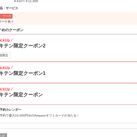
￥410〜￥11,000
品・サービス
・ブーケ
ブーケ色々
すめのクーポン
ickUp
キテン限定クーポン2
規限定
ickUp
キテン限定クーポン1
ickUp
キテン限定クーポン
予約カレンダー
予約で最大10,000円分のAmazonギフトカードが当たる！
公式