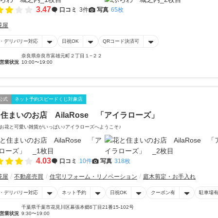
3.47
口コミ
3件
写真
65枚
花屋
・デリバリー対応
日祝OK
QRコード決済可
奈良県奈良市富雄元町２丁目１−２２
営業状況
10:00〜19:00
公式
ネット予約スピードくじ対象店
住まいのお店 AilaRose 「アイラローズ」
お花と可愛い雑貨がいっぱい♪アイラローズへようこそ♪
4.03
口コミ
10件
写真
318枚
花屋
不動産売買
住宅リフォーム・リノベーション
庭木剪定・お手入れ
・デリバリー対応
ネット予約
日祝OK
クーポン有
駐車場
千葉県千葉市花見川区幕張本郷6丁目21番15-102号
営業状況
9:30〜19:00