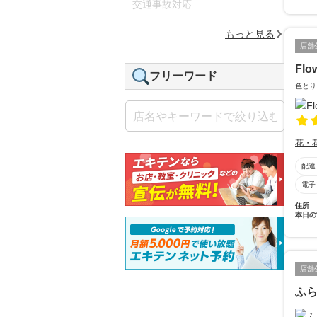
交通事故対応
もっと見る
店舗
Flo
フリーワード
色とり
花・
配達
電子
住所
本日の
店舗
ふ