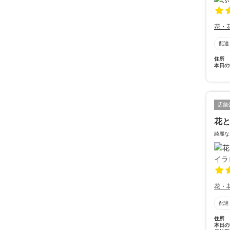
花・
配達
住所
本日の
店舗
花と
綺麗な
花・
配達
住所
本日の