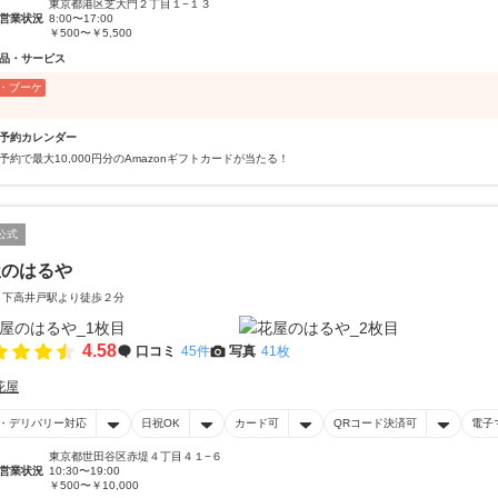
東京都港区芝大門２丁目１−１３
営業状況
8:00〜17:00
￥500〜￥5,500
品・サービス
・ブーケ
予約カレンダー
予約で最大10,000円分のAmazonギフトカードが当たる！
公式
屋のはるや
 下高井戸駅より徒歩２分
4.58
口コミ
45件
写真
41枚
花屋
・デリバリー対応
日祝OK
カード可
QRコード決済可
電子
東京都世田谷区赤堤４丁目４１−６
営業状況
10:30〜19:00
￥500〜￥10,000