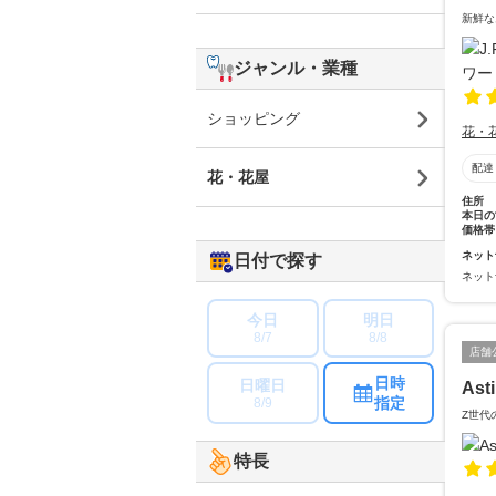
新鮮な
ジャンル・業種
ショッピング
花・
配達
花・花屋
住所
本日の
価格帯
ネット
日付で探す
ネット
今日
明日
8/7
8/8
店舗
日時
日曜日
Ast
指定
8/9
Z世代
特長