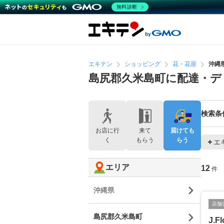
無料診断
エキテン
ショッピング
花・花屋
沖縄
島尻郡久米島町に配達・デ
検索条
お店に行
来て
届けても
く
もらう
らう
エ
エリア
12
件
沖縄県
店舗
島尻郡久米島町
J.