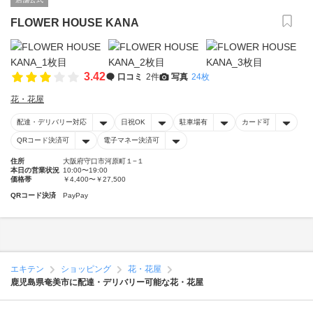
FLOWER HOUSE KANA
3.42
口コミ
2件
写真
24枚
花・花屋
配達・デリバリー対応
日祝OK
駐車場有
カード可
QRコード決済可
電子マネー決済可
住所
大阪府守口市河原町１−１
本日の営業状況
10:00〜19:00
価格帯
￥4,400〜￥27,500
QRコード決済
PayPay
エキテン
ショッピング
花・花屋
鹿児島県奄美市に配達・デリバリー可能な花・花屋