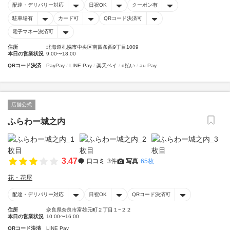
配達・デリバリー対応
日祝OK
クーポン有
駐車場有
カード可
QRコード決済可
電子マネー決済可
住所
北海道札幌市中央区南四条西9丁目1009
本日の営業状況
9:00〜18:00
QRコード決済
PayPay
LINE Pay
楽天ペイ
d払い
au Pay
店舗公式
ふらわー城之内
3.47
口コミ
3件
写真
65枚
花・花屋
配達・デリバリー対応
日祝OK
QRコード決済可
住所
奈良県奈良市富雄元町２丁目１−２２
本日の営業状況
10:00〜16:00
QRコード決済
LINE Pay