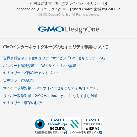
利用規約
運営会社
プライバシーポリシー
best choice クリニック byGMO
best choice 歯科 byGMO
©GMO DesignOne, Inc. All Rights reserved.
GMOインターネットグループのセキュリティ事業について
世界初総合ネットセキュリティサービス「GMOセキュリティ24」
パスワード漏洩診断
Webサイトリスク診断
セキュリティ相談AIチャットボット
実在証明・盗聴対策
サイバー攻撃対策（GMOサイバーセキュリティ byイエラエ）
サイバー攻撃対策（GMO Flatt Security）
なりすまし対策
セキュリティ事業の軌跡