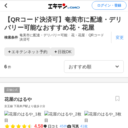
ログイン・登録
【QRコード決済可】奄美市に配達・デリ
バリー可能なおすすめ花・花屋
奄美市に配達・デリバリー可能
花・花屋
QRコード
変更
検索条件
決済可
エキテンネット予約
日祝OK
6
件
店舗公式
花屋のはるや
京王線 下高井戸駅より徒歩２分
4.58
口コミ
45件
写真
41枚