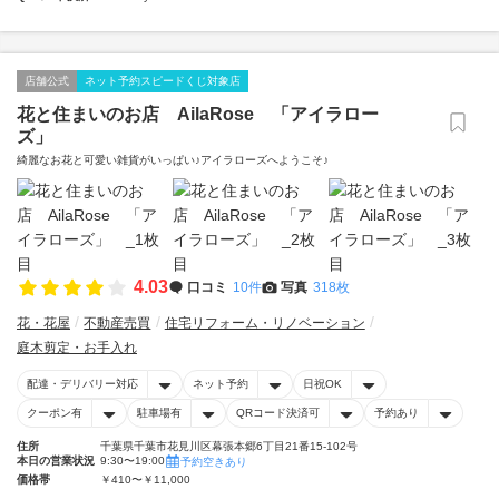
店舗公式
ネット予約スピードくじ対象店
花と住まいのお店 AilaRose 「アイラロー
ズ」
綺麗なお花と可愛い雑貨がいっぱい♪アイラローズへようこそ♪
4.03
口コミ
10件
写真
318枚
花・花屋
不動産売買
住宅リフォーム・リノベーション
庭木剪定・お手入れ
配達・デリバリー対応
ネット予約
日祝OK
クーポン有
駐車場有
QRコード決済可
予約あり
住所
千葉県千葉市花見川区幕張本郷6丁目21番15-102号
本日の営業状況
9:30〜19:00
予約空きあり
価格帯
￥410〜￥11,000