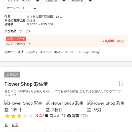
電子マネー決済可
女性歓迎
男性歓迎
オーダーメイド
住所
東京都大田区西蒲田7-18-1
本日の営業状況
定休日
価格帯
￥2,200〜￥55,000
主な商品・サービス
花束・ブーケ
4,400
￥
（税込）
赤バラ7本のブーケ
QRコード決済
PayPay
楽天ペイ
d払い
メルペイ
au Pay
Alipay
店舗公式
Flower Shop 彩生堂
色とりどりの華やかなお花たちが、いつでも皆様を歓迎♪思わず足を運びたくなるフラワー
ショップ
3.47
口コミ
2件
写真
27枚
花・花屋