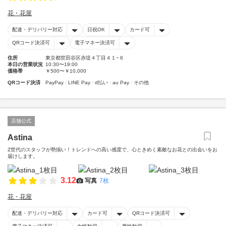
花・花屋
配達・デリバリー対応
日祝OK
カード可
QRコード決済可
電子マネー決済可
住所
東京都世田谷区赤堤４丁目４１−６
本日の営業状況
10:30〜19:00
価格帯
￥500〜￥10,000
QRコード決済
PayPay
LINE Pay
d払い
au Pay
その他
店舗公式
Astina
Z世代のスタッフが勢揃い！トレンドへの高い感度で、心ときめく素敵なお花との出会いをお
届けします。
3.12
写真
7枚
花・花屋
配達・デリバリー対応
カード可
QRコード決済可