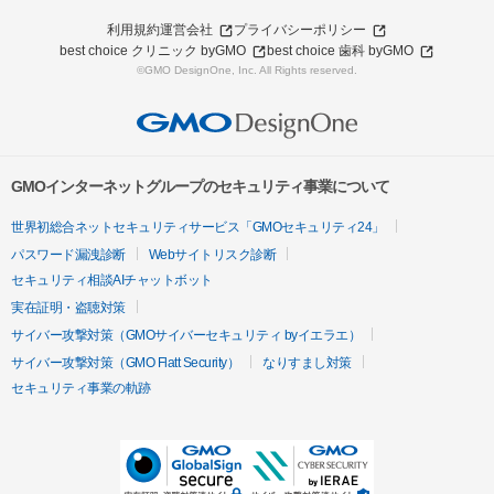
利用規約
運営会社
プライバシーポリシー
best choice クリニック byGMO
best choice 歯科 byGMO
©GMO DesignOne, Inc. All Rights reserved.
GMOインターネットグループのセキュリティ事業について
世界初総合ネットセキュリティサービス「GMOセキュリティ24」
パスワード漏洩診断
Webサイトリスク診断
セキュリティ相談AIチャットボット
実在証明・盗聴対策
サイバー攻撃対策（GMOサイバーセキュリティ byイエラエ）
サイバー攻撃対策（GMO Flatt Security）
なりすまし対策
セキュリティ事業の軌跡