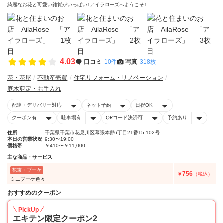
綺麗なお花と可愛い雑貨がいっぱい♪アイラローズへようこそ♪
4.03
口コミ
10件
写真
318枚
花・花屋
不動産売買
住宅リフォーム・リノベーション
庭木剪定・お手入れ
配達・デリバリー対応
ネット予約
日祝OK
クーポン有
駐車場有
QRコード決済可
予約あり
住所
千葉県千葉市花見川区幕張本郷6丁目21番15-102号
本日の営業状況
9:30〜19:00
価格帯
￥410〜￥11,000
主な商品・サービス
花束・ブーケ
756
￥
（税込）
ミニブーケ色々
おすすめのクーポン
PickUp
エキテン限定クーポン2