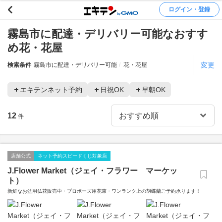
ログイン・登録
霧島市に配達・デリバリー可能なおすす
め花・花屋
変更
検索条件
霧島市に配達・デリバリー可能
花・花屋
エキテンネット予約
日祝OK
早朝OK
12
件
店舗公式
ネット予約スピードくじ対象店
J.Flower Market（ジェイ・フラワー マーケッ
ト）
新鮮なお盆用仏花販売中・プロポーズ用花束・ワンランク上の胡蝶蘭ご予約承ります！