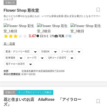
店舗公式
Flower Shop 彩生堂
色とりどりの華やかなお花たちが、いつでも皆様を歓迎♪思わず足を運びたくなるフラワー
ショップ
3.47
口コミ
2件
写真
27枚
花・花屋
配達・デリバリー対応
日祝OK
クーポン有
駐車場有
カード可
QRコード決済可
電子マネー決済可
住所
北海道札幌市中央区南四条西9丁目1009
本日の営業状況
9:00〜18:00
店舗公式
ネット予約スピードくじ対象店
花と住まいのお店 AilaRose 「アイラロー
ズ」