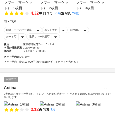
4.32
口コミ
36件
写真
29枚
花・花屋
配達・デリバリー対応
ネット予約
日祝OK
カード可
電子マネー決済可
住所
東京都港区芝３−１５−１４
本日の営業状況
10:00〜18:30
価格帯
￥1,500〜￥60,000
ネット予約カレンダー
ネット予約で最大10,000円分のAmazonギフトカードが当たる！
店舗公式
Astina
Z世代のスタッフが勢揃い！トレンドへの高い感度で、心ときめく素敵なお花との出会いをお
届けします。
3.12
写真
7枚