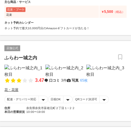
主な商品・サービス
花束・ブーケ
5,500
￥
（税込）
花束
ネット予約カレンダー
ネット予約で最大10,000円分のAmazonギフトカードが当たる！
店舗公式
ふらわー城之内
3.47
口コミ
3件
写真
65枚
花・花屋
配達・デリバリー対応
日祝OK
QRコード決済可
住所
奈良県奈良市富雄元町２丁目１−２２
本日の営業状況
10:00〜19:00