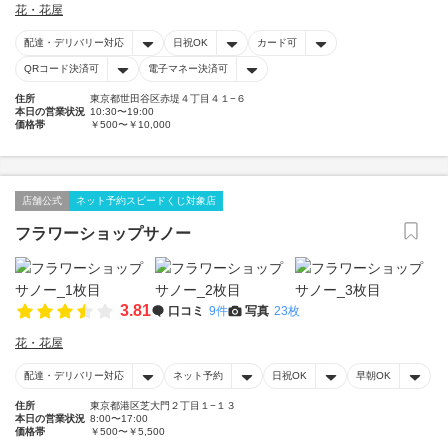
花・花屋
配達・デリバリー対応
日祝OK
カード可
QRコード決済可
電子マネー決済可
住所
東京都世田谷区赤堤４丁目４１−６
本日の営業状況
10:30〜19:00
価格帯
￥500〜￥10,000
店舗公式
ネット予約スピードくじ対象店
フラワーショップサノー
3.81
口コミ
9件
写真
23枚
花・花屋
配達・デリバリー対応
ネット予約
日祝OK
早朝OK
住所
東京都港区芝大門２丁目１−１３
本日の営業状況
8:00〜17:00
価格帯
￥500〜￥5,500