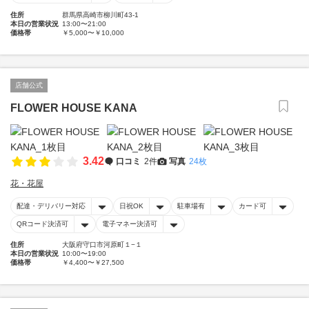
住所
群馬県高崎市柳川町43-1
本日の営業状況
13:00〜21:00
価格帯
￥5,000〜￥10,000
店舗公式
FLOWER HOUSE KANA
3.42
口コミ
2件
写真
24枚
花・花屋
配達・デリバリー対応
日祝OK
駐車場有
カード可
QRコード決済可
電子マネー決済可
住所
大阪府守口市河原町１−１
本日の営業状況
10:00〜19:00
価格帯
￥4,400〜￥27,500