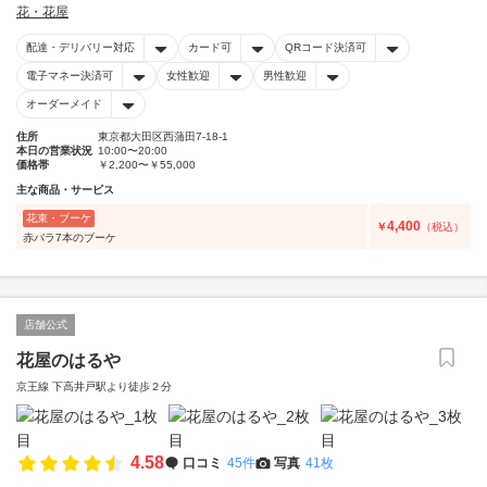
花・花屋
配達・デリバリー対応
カード可
QRコード決済可
電子マネー決済可
女性歓迎
男性歓迎
オーダーメイド
住所
東京都大田区西蒲田7-18-1
本日の営業状況
10:00〜20:00
価格帯
￥2,200〜￥55,000
主な商品・サービス
花束・ブーケ
4,400
￥
（税込）
赤バラ7本のブーケ
店舗公式
花屋のはるや
京王線 下高井戸駅より徒歩２分
4.58
口コミ
45件
写真
41枚