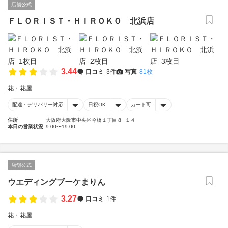
店舗公式
ＦＬＯＲＩＳＴ・ＨＩＲＯＫＯ 北浜店
3.44
口コミ
3件
写真
81枚
花・花屋
配達・デリバリー対応
日祝OK
カード可
住所
大阪府大阪市中央区今橋１丁目８−１４
本日の営業状況
9:00〜19:00
店舗公式
ウエディングブーケまりん
3.27
口コミ
1件
花・花屋