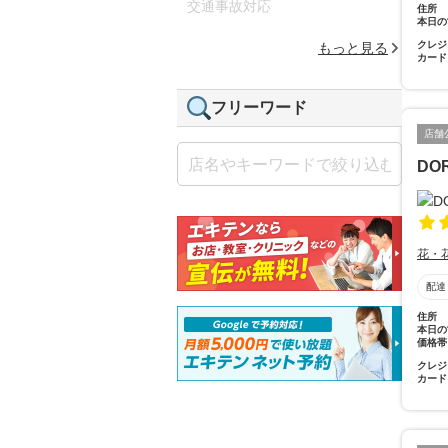
交通事故対応
住所
本日の
クレジ
もっと見る
カード
フリーワード
店舗
DO
花・
配達
住所
本日の
価格帯
クレジ
カード