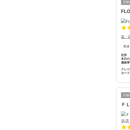
店舗
FL
花・
配達
住所
本日の
価格帯
クレジ
カード
店舗
Ｆ