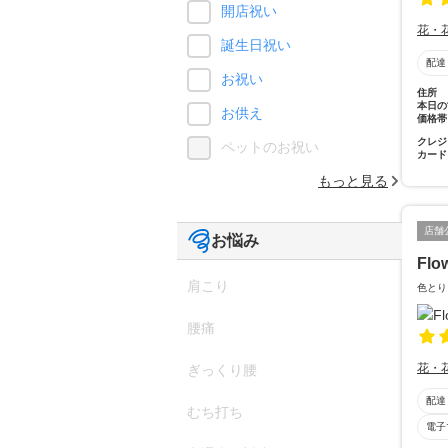
開店祝い
花・
誕生日祝い
配達
お祝い
住所
本日の
お供え
価格帯
クレジ
ペットのお祝い
カード
もっと見る
店舗
お悩み
Flo
肩こり
色とり
腰痛
花・
ぎっくり腰
配達
むち打ち
電子