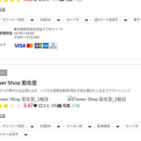
花屋
・デリバリー対応
日祝OK
カード可
QRコード決済可
電子
東京都世田谷区赤堤４丁目４１−６
営業状況
10:30〜19:00
￥500〜￥10,000
ット
公式
wer Shop 彩生堂
どりの華やかなお花たちが、いつでも皆様を歓迎♪思わず足を運びたくなるフラワーショップ
3.47
口コミ
2件
写真
27枚
花屋
・デリバリー対応
日祝OK
クーポン有
駐車場有
カード可
マネー決済可