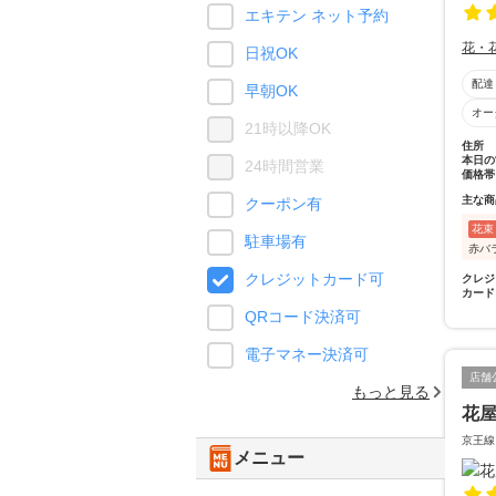
エキテン ネット予約
花・
日祝OK
配達
早朝OK
オー
21時以降OK
住所
本日の
24時間営業
価格帯
主な商
クーポン有
花束
駐車場有
赤バ
クレジットカード可
クレジ
カード
QRコード決済可
電子マネー決済可
店舗
もっと見る
花
京王線
メニュー