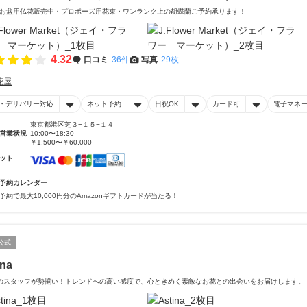
お盆用仏花販売中・プロポーズ用花束・ワンランク上の胡蝶蘭ご予約承ります！
4.32
口コミ
36件
写真
29枚
花屋
・デリバリー対応
ネット予約
日祝OK
カード可
電子マネ
東京都港区芝３−１５−１４
営業状況
10:00〜18:30
￥1,500〜￥60,000
ット
予約カレンダー
予約で最大10,000円分のAmazonギフトカードが当たる！
公式
ina
のスタッフが勢揃い！トレンドへの高い感度で、心ときめく素敵なお花との出会いをお届けします。