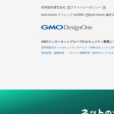
利用規約
運営会社
プライバシーポリシー
best choice クリニック byGMO
best choice 歯科
GMOインターネットグループのセキュリティ事業に
世界初総合ネットセキュリティサービス「GMOセキュリティ2
実在証明・盗聴対策
サイバー攻撃対策（GMOサイバーセキ