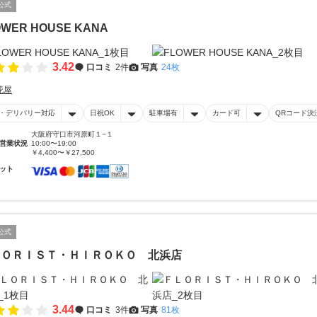
公式
OWER HOUSE KANA
3.42
口コミ
2件
写真
24枚
花屋
・デリバリー対応
日祝OK
駐車場有
カード可
QRコード決
大阪府守口市河原町１−１
営業状況
10:00〜19:00
￥4,400〜￥27,500
ット
公式
ＬＯＲＩＳＴ・ＨＩＲＯＫＯ 北浜店
3.44
口コミ
3件
写真
81枚