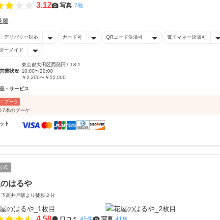
3.12
写真
7枚
花屋
・デリバリー対応
カード可
QRコード決済可
電子マネー決済可
ダーメイド
東京都大田区西蒲田7-18-1
営業状況
10:00〜20:00
￥2,200〜￥55,000
品・サービス
・ブーケ
ラ7本のブーケ
ット
公式
屋のはるや
 下高井戸駅より徒歩２分
4.58
口コミ
45件
写真
41枚