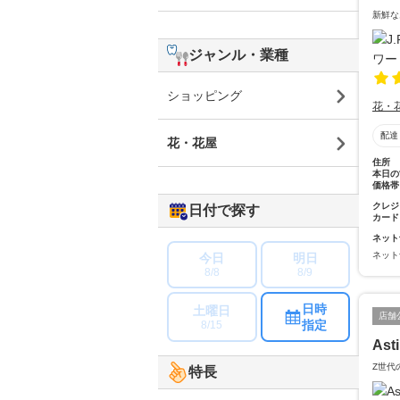
新鮮な
ジャンル・業種
ショッピング
花・
配達
花・花屋
住所
本日の
価格帯
クレジ
日付で探す
カード
ネット
ネット
今日
明日
8/8
8/9
日時
土曜日
店舗
指定
8/15
Ast
Z世代
特長