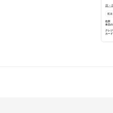
花・
配達
住所
本日の
クレジ
カード