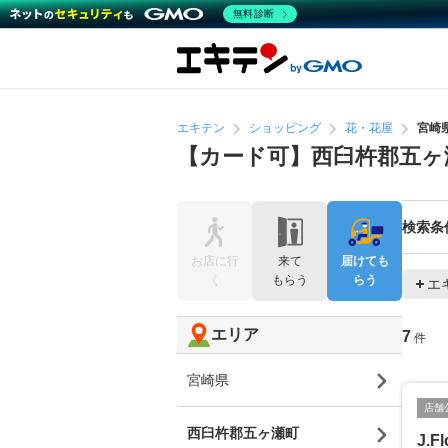
無料診断
エキテン
ショッピング
花・花屋
宮崎
【カード可】西臼杵郡五ヶ
検索条
お店に行
来て
届けても
く
もらう
らう
エ
エリア
7
件
宮崎県
店舗
西臼杵郡五ヶ瀬町
J.