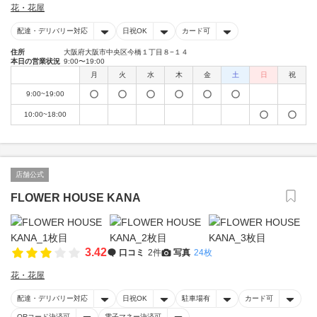
花・花屋
配達・デリバリー対応
日祝OK
カード可
住所
大阪府大阪市中央区今橋１丁目８−１４
本日の営業状況
9:00〜19:00
月
火
水
木
金
土
日
祝
9:00~19:00
10:00~18:00
店舗公式
FLOWER HOUSE KANA
3.42
口コミ
2件
写真
24枚
花・花屋
配達・デリバリー対応
日祝OK
駐車場有
カード可
QRコード決済可
電子マネー決済可