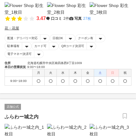
3.47
口コミ
2件
写真
27枚
花・花屋
配達・デリバリー対応
日祝OK
クーポン有
駐車場有
カード可
QRコード決済可
電子マネー決済可
住所
北海道札幌市中央区南四条西9丁目1009
本日の営業状況
9:00〜18:00
月
火
水
木
金
土
日
祝
9:00~18:00
店舗公式
ふらわー城之内