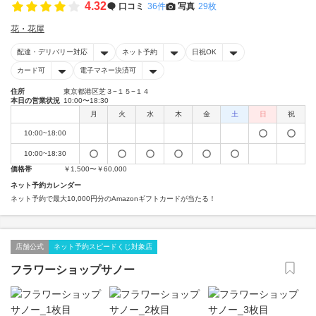
4.32
口コミ
36件
写真
29枚
花・花屋
配達・デリバリー対応
ネット予約
日祝OK
カード可
電子マネー決済可
住所
東京都港区芝３−１５−１４
本日の営業状況
10:00〜18:30
月
火
水
木
金
土
日
祝
10:00~18:00
10:00~18:30
価格帯
￥1,500〜￥60,000
ネット予約カレンダー
ネット予約で最大10,000円分のAmazonギフトカードが当たる！
店舗公式
ネット予約スピードくじ対象店
フラワーショップサノー