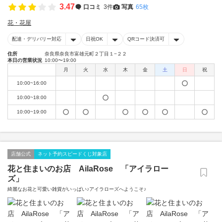
3.47
口コミ
3件
写真
65枚
花・花屋
配達・デリバリー対応
日祝OK
QRコード決済可
住所
奈良県奈良市富雄元町２丁目１−２２
本日の営業状況
10:00〜19:00
月
火
水
木
金
土
日
祝
10:00~16:00
10:00~18:00
10:00~19:00
店舗公式
ネット予約スピードくじ対象店
花と住まいのお店 AilaRose 「アイラロー
ズ」
綺麗なお花と可愛い雑貨がいっぱい♪アイラローズへようこそ♪