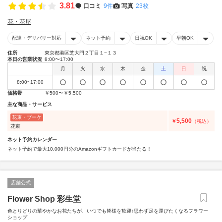
3.81
口コミ
9件
写真
23枚
花・花屋
配達・デリバリー対応
ネット予約
日祝OK
早朝OK
住所
東京都港区芝大門２丁目１−１３
本日の営業状況
8:00〜17:00
月
火
水
木
金
土
日
祝
8:00~17:00
価格帯
￥500〜￥5,500
主な商品・サービス
花束・ブーケ
5,500
￥
（税込）
花束
ネット予約カレンダー
ネット予約で最大10,000円分のAmazonギフトカードが当たる！
店舗公式
Flower Shop 彩生堂
色とりどりの華やかなお花たちが、いつでも皆様を歓迎♪思わず足を運びたくなるフラワー
ショップ