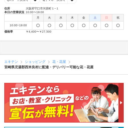
住所
大阪府守口市河原町１−１
本日の営業状況
10:00〜19:00
月
火
水
木
金
土
日
祝
10:00~19:00
価格帯
￥4,400〜￥27,500
エキテン
ショッピング
花・花屋
宮崎県児湯郡西米良村に配達・デリバリー可能な花・花屋