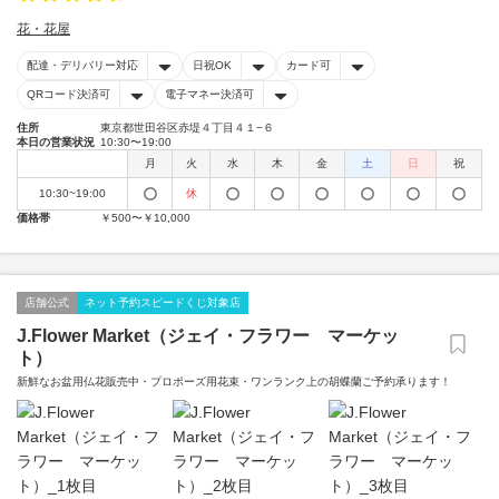
花・花屋
配達・デリバリー対応
日祝OK
カード可
QRコード決済可
電子マネー決済可
住所
東京都世田谷区赤堤４丁目４１−６
本日の営業状況
10:30〜19:00
月
火
水
木
金
土
日
祝
10:30~19:00
休
価格帯
￥500〜￥10,000
店舗公式
ネット予約スピードくじ対象店
J.Flower Market（ジェイ・フラワー マーケッ
ト）
新鮮なお盆用仏花販売中・プロポーズ用花束・ワンランク上の胡蝶蘭ご予約承ります！