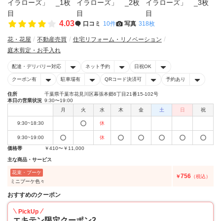
4.03
口コミ
10件
写真
318枚
花・花屋
不動産売買
住宅リフォーム・リノベーション
庭木剪定・お手入れ
配達・デリバリー対応
ネット予約
日祝OK
クーポン有
駐車場有
QRコード決済可
予約あり
住所
千葉県千葉市花見川区幕張本郷6丁目21番15-102号
本日の営業状況
9:30〜19:00
月
火
水
木
金
土
日
祝
9:30~18:30
休
9:30~19:00
休
価格帯
￥410〜￥11,000
主な商品・サービス
花束・ブーケ
756
￥
（税込）
ミニブーケ色々
おすすめのクーポン
PickUp
エキテン限定クーポン2