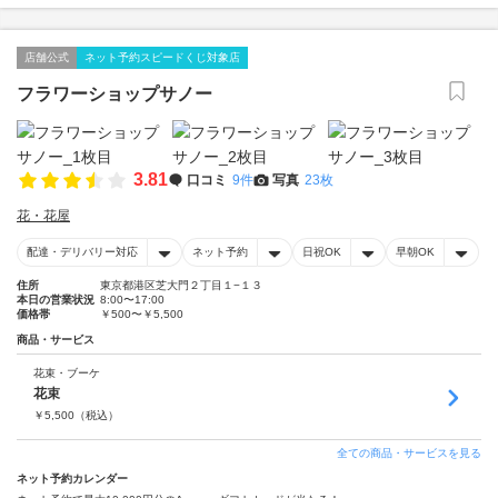
店舗公式
ネット予約スピードくじ対象店
フラワーショップサノー
3.81
口コミ
9件
写真
23枚
花・花屋
配達・デリバリー対応
ネット予約
日祝OK
早朝OK
住所
東京都港区芝大門２丁目１−１３
本日の営業状況
8:00〜17:00
価格帯
￥500〜￥5,500
商品・サービス
花束・ブーケ
花束
￥
5,500
（税込）
全ての商品・サービスを見る
ネット予約カレンダー