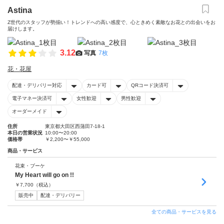
Astina
Z世代のスタッフが勢揃い！トレンドへの高い感度で、心ときめく素敵なお花との出会いをお
届けします。
3.12
写真
7枚
花・花屋
配達・デリバリー対応
カード可
QRコード決済可
電子マネー決済可
女性歓迎
男性歓迎
オーダーメイド
住所
東京都大田区西蒲田7-18-1
本日の営業状況
10:00〜20:00
価格帯
￥2,200〜￥55,000
商品・サービス
花束・ブーケ
My Heart will go on !!
￥
7,700
（税込）
販売中
配達・デリバリー
全ての商品・サービスを見る