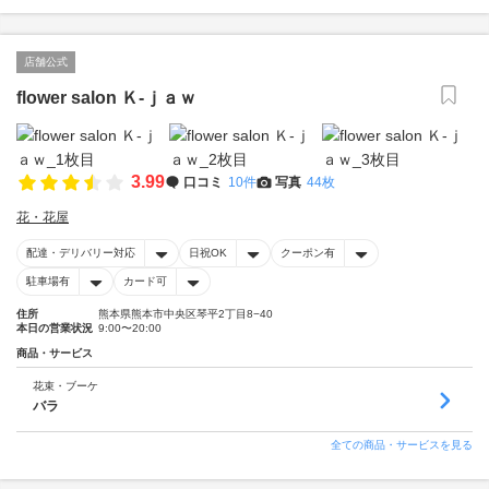
店舗公式
flower salon Ｋ‐ｊａｗ
3.99
口コミ
10件
写真
44枚
花・花屋
配達・デリバリー対応
日祝OK
クーポン有
駐車場有
カード可
住所
熊本県熊本市中央区琴平2丁目8−40
本日の営業状況
9:00〜20:00
商品・サービス
花束・ブーケ
バラ
全ての商品・サービスを見る