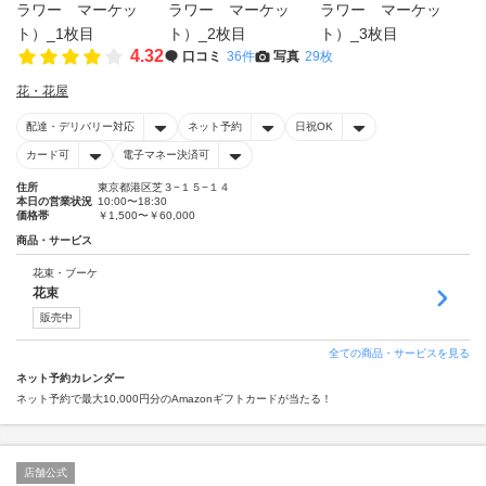
4.32
口コミ
36件
写真
29枚
花・花屋
配達・デリバリー対応
ネット予約
日祝OK
カード可
電子マネー決済可
住所
東京都港区芝３−１５−１４
本日の営業状況
10:00〜18:30
価格帯
￥1,500〜￥60,000
商品・サービス
花束・ブーケ
花束
販売中
全ての商品・サービスを見る
ネット予約カレンダー
ネット予約で最大10,000円分のAmazonギフトカードが当たる！
店舗公式