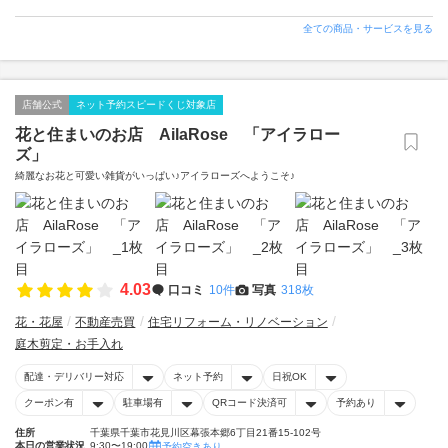
全ての商品・サービスを見る
店舗公式
ネット予約スピードくじ対象店
花と住まいのお店 AilaRose 「アイラロー
ズ」
綺麗なお花と可愛い雑貨がいっぱい♪アイラローズへようこそ♪
4.03
口コミ
10件
写真
318枚
花・花屋
不動産売買
住宅リフォーム・リノベーション
庭木剪定・お手入れ
配達・デリバリー対応
ネット予約
日祝OK
クーポン有
駐車場有
QRコード決済可
予約あり
住所
千葉県千葉市花見川区幕張本郷6丁目21番15-102号
本日の営業状況
9:30〜19:00
予約空きあり