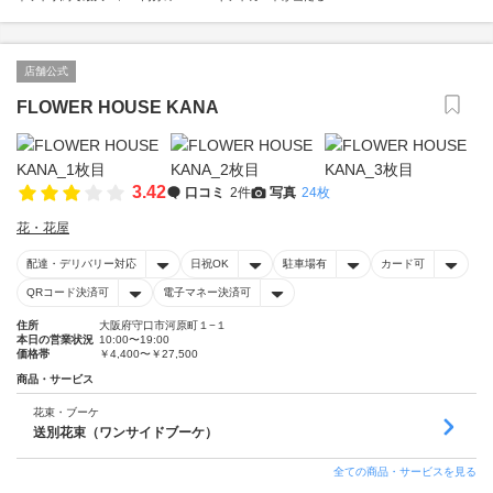
店舗公式
FLOWER HOUSE KANA
3.42
口コミ
2件
写真
24枚
花・花屋
配達・デリバリー対応
日祝OK
駐車場有
カード可
QRコード決済可
電子マネー決済可
住所
大阪府守口市河原町１−１
本日の営業状況
10:00〜19:00
価格帯
￥4,400〜￥27,500
商品・サービス
花束・ブーケ
送別花束（ワンサイドブーケ）
全ての商品・サービスを見る