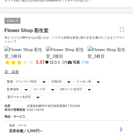
ネット予約で最大10,000円分のAmazonギフトカードが当たる！
店舗公式
Flower Shop 彩生堂
色とりどりの華やかなお花たちが、いつでも皆様を歓迎♪思わず足を運びたくなるフラワー
ショップ
3.47
口コミ
2件
写真
27枚
花・花屋
配達・デリバリー対応
日祝OK
クーポン有
駐車場有
カード可
QRコード決済可
電子マネー決済可
住所
北海道札幌市中央区南四条西9丁目1009
本日の営業状況
9:00〜18:00
商品・サービス
花束・ブーケ
花束各種／3,300円～