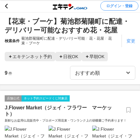
ログイン・登録
【花束・ブーケ】菊池郡菊陽町に配達・
デリバリー可能なおすすめ花・花屋
菊池郡菊陽町に配達・デリバリー可能
花・花屋
花
変更
検索条件
束・ブーケ
エキテンネット予約
日祝OK
早朝OK
9
件
店舗公式
ネット予約スピードくじ対象店
J.Flower Market（ジェイ・フラワー マーケッ
ト）
新鮮なお盆用仏花販売中・プロポーズ用花束・ワンランク上の胡蝶蘭ご予約承ります！