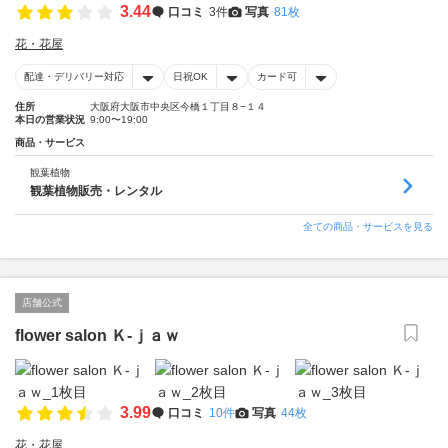
3.44
口コミ
3件
写真
81枚
花・花屋
配達・デリバリー対応
日祝OK
カード可
住所
大阪府大阪市中央区今橋１丁目８−１４
本日の営業状況
9:00〜19:00
商品・サービス
観葉植物
観葉植物販売・レンタル
全ての商品・サービスを見る
店舗公式
flower salon Ｋ‐ｊａｗ
3.99
口コミ
10件
写真
44枚
花・花屋