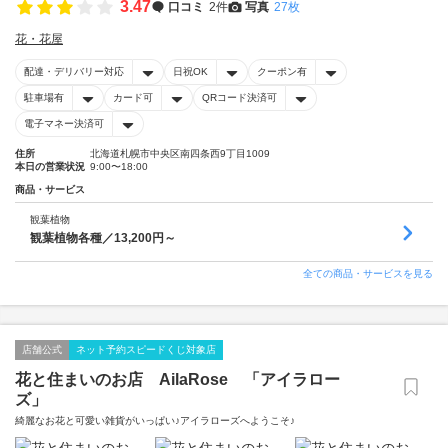
3.47
口コミ
2件
写真
27枚
花・花屋
配達・デリバリー対応
日祝OK
クーポン有
駐車場有
カード可
QRコード決済可
電子マネー決済可
住所
北海道札幌市中央区南四条西9丁目1009
本日の営業状況
9:00〜18:00
商品・サービス
観葉植物
観葉植物各種／13,200円～
全ての商品・サービスを見る
店舗公式
ネット予約スピードくじ対象店
花と住まいのお店 AilaRose 「アイラロー
ズ」
綺麗なお花と可愛い雑貨がいっぱい♪アイラローズへようこそ♪