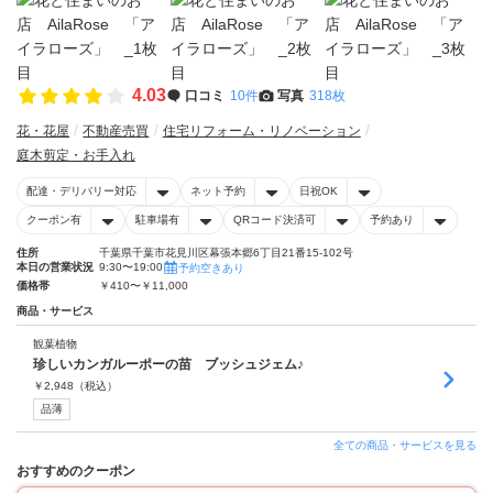
4.03
口コミ
10件
写真
318枚
花・花屋
不動産売買
住宅リフォーム・リノベーション
庭木剪定・お手入れ
配達・デリバリー対応
ネット予約
日祝OK
クーポン有
駐車場有
QRコード決済可
予約あり
住所
千葉県千葉市花見川区幕張本郷6丁目21番15-102号
本日の営業状況
9:30〜19:00
予約空きあり
価格帯
￥410〜￥11,000
商品・サービス
観葉植物
珍しいカンガルーポーの苗 ブッシュジェム♪
￥
2,948
（税込）
品薄
全ての商品・サービスを見る
おすすめのクーポン