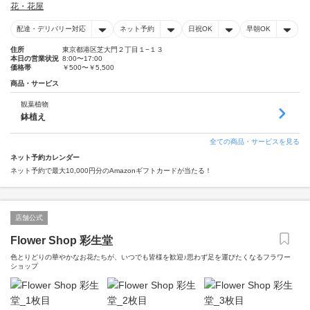
花・花屋
配達・デリバリー対応
ネット予約
日祝OK
早朝OK
住所
東京都港区芝大門２丁目１−１３
本日の営業状況
8:00〜17:00
価格帯
￥500〜￥5,500
商品・サービス
観葉植物
鉢植え
全ての商品・サービスを見る
ネット予約カレンダー
ネット予約で最大10,000円分のAmazonギフトカードが当たる！
店舗公式
Flower Shop 彩生堂
色とりどりの華やかなお花たちが、いつでも皆様を歓迎♪思わず足を運びたくなるフラワー
ショップ