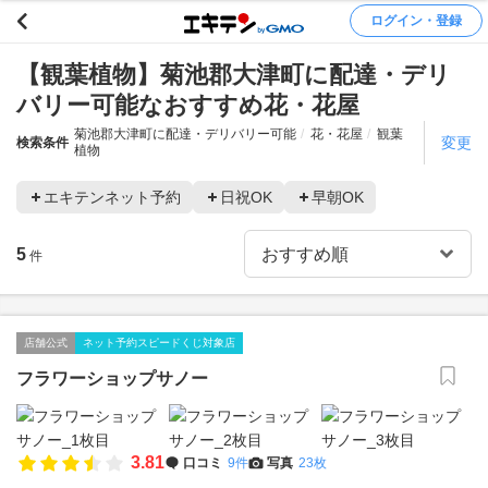
ログイン・登録
【観葉植物】菊池郡大津町に配達・デリ
バリー可能なおすすめ花・花屋
菊池郡大津町に配達・デリバリー可能
花・花屋
観葉
変更
検索条件
植物
エキテンネット予約
日祝OK
早朝OK
5
件
店舗公式
ネット予約スピードくじ対象店
フラワーショップサノー
3.81
口コミ
9件
写真
23枚