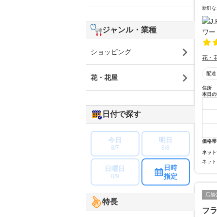
新鮮な
ジャンル・業種
ショッピング
花・
配達
花・花屋
住所
本日の
日付で探す
今日
明日
価格帯
8/7
8/8
ネット
ネット
日時
日曜日
指定
8/9
店舗
特長
フ