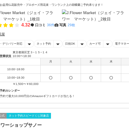
お盆用仏花販売中・プロポーズ用花束・ワンランク上の胡蝶蘭ご予約承ります！
4.32
口コミ
36件
写真
29枚
花屋
・デリバリー対応
ネット予約
日祝OK
カード可
電子マネ
東京都港区芝３−１５−１４
営業状況
10:00〜18:30
月
火
水
木
10:00~18:00
10:00~18:30
￥1,500〜￥60,000
予約カレンダー
予約で最大10,000円分のAmazonギフトカードが当たる！
公式
ネット予約スピードくじ対象店
ラワーショップサノー