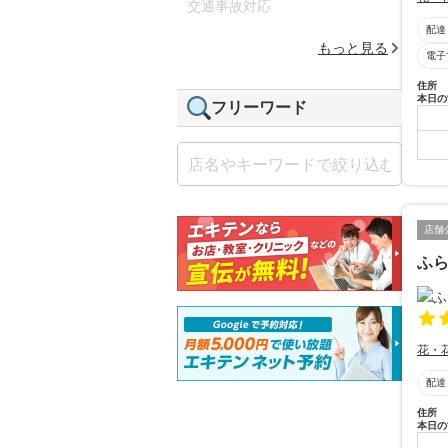
交通事故対応
配達
もっと見る
電子
住所
本日の
フリーワード
店舗
ふ
花・
配達
住所
本日の