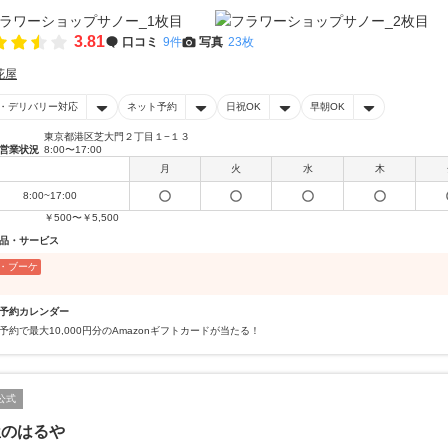
3.81
口コミ
9件
写真
23枚
花屋
・デリバリー対応
ネット予約
日祝OK
早朝OK
東京都港区芝大門２丁目１−１３
営業状況
8:00〜17:00
月
火
水
木
8:00~17:00
￥500〜￥5,500
品・サービス
・ブーケ
予約カレンダー
予約で最大10,000円分のAmazonギフトカードが当たる！
公式
屋のはるや