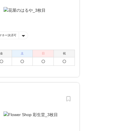
マネー決済可
金
土
日
祝