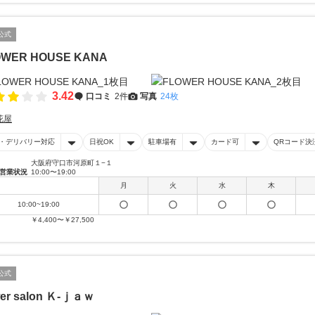
公式
OWER HOUSE KANA
3.42
口コミ
2件
写真
24枚
花屋
・デリバリー対応
日祝OK
駐車場有
カード可
QRコード決
大阪府守口市河原町１−１
営業状況
10:00〜19:00
月
火
水
木
10:00~19:00
￥4,400〜￥27,500
公式
wer salon Ｋ‐ｊａｗ