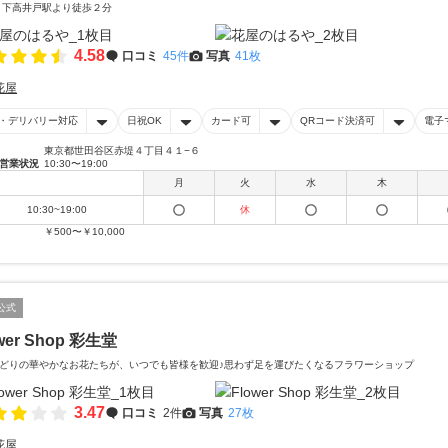
 下高井戸駅より徒歩２分
4.58
口コミ
45件
写真
41枚
花屋
・デリバリー対応
日祝OK
カード可
QRコード決済可
電子
東京都世田谷区赤堤４丁目４１−６
営業状況
10:30〜19:00
月
火
水
木
10:30~19:00
休
￥500〜￥10,000
公式
wer Shop 彩生堂
どりの華やかなお花たちが、いつでも皆様を歓迎♪思わず足を運びたくなるフラワーショップ
3.47
口コミ
2件
写真
27枚
花屋