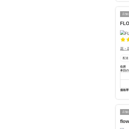
店舗
FL
花・
配達
住所
本日の
価格帯
店舗
flo