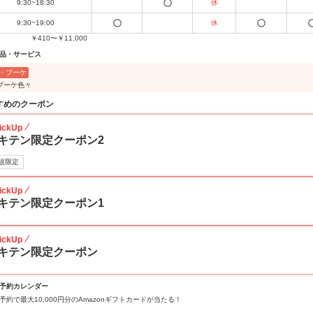
9:30~18:30
休
9:30~19:00
休
￥410〜￥11,000
品・サービス
・ブーケ
ブーケ色々
すめのクーポン
ickUp
キテン限定クーポン2
規限定
ickUp
キテン限定クーポン1
ickUp
キテン限定クーポン
予約カレンダー
予約で最大10,000円分のAmazonギフトカードが当たる！