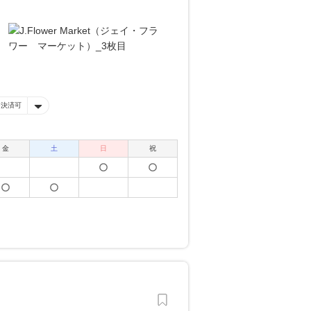
ー決済可
金
土
日
祝