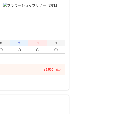
金
土
日
祝
5,500
￥
（税込）