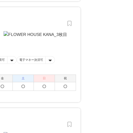
済可
電子マネー決済可
金
土
日
祝