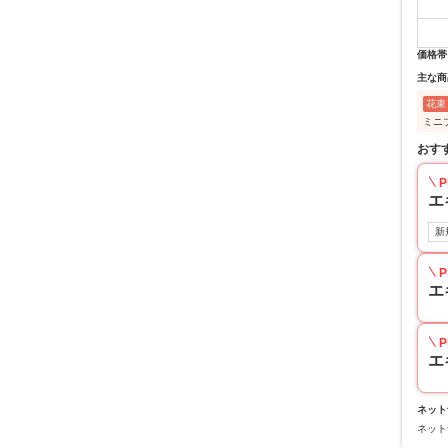
価格帯
主な商
花束
ミニ
おす
P
エ
新
P
エ
P
エ
ネット
ネット