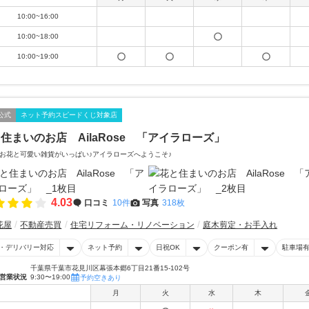
10:00~16:00
10:00~18:00
10:00~19:00
公式
ネット予約スピードくじ対象店
住まいのお店 AilaRose 「アイラローズ」
お花と可愛い雑貨がいっぱい♪アイラローズへようこそ♪
4.03
口コミ
10件
写真
318枚
花屋
不動産売買
住宅リフォーム・リノベーション
庭木剪定・お手入れ
・デリバリー対応
ネット予約
日祝OK
クーポン有
駐車場
千葉県千葉市花見川区幕張本郷6丁目21番15-102号
営業状況
9:30〜19:00
予約空きあり
月
火
水
木