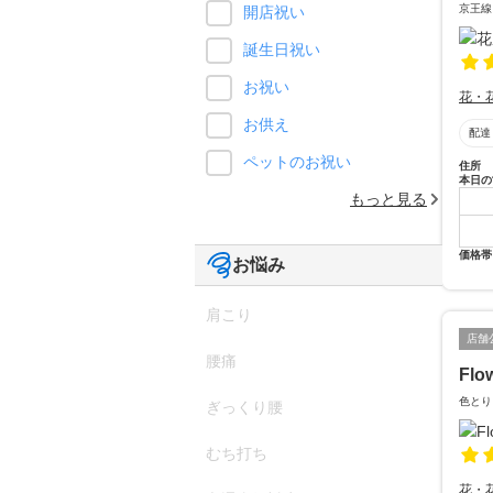
京王線
開店祝い
誕生日祝い
お祝い
花・
お供え
配達
ペットのお祝い
住所
本日の
もっと見る
価格帯
お悩み
肩こり
店舗
腰痛
Flo
色とり
ぎっくり腰
むち打ち
花・