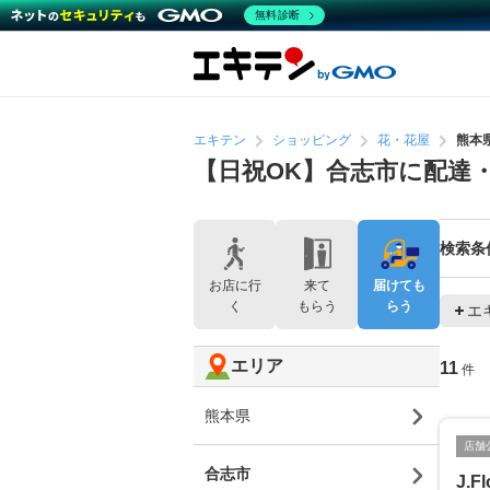
無料診断
エキテン
ショッピング
花・花屋
熊本
【日祝OK】合志市に配達
検索条
お店に行
来て
届けても
く
もらう
らう
エ
エリア
11
件
熊本県
店舗
合志市
J.