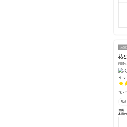
店舗
花と
綺麗な
花・
配達
住所
本日の