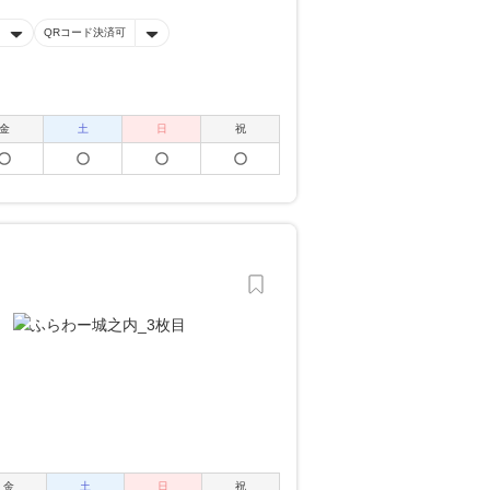
QRコード決済可
金
土
日
祝
金
土
日
祝