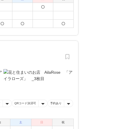
有
QRコード決済可
予約あり
金
土
日
祝