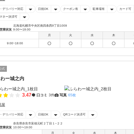
・デリバリー対応
日祝OK
クーポン有
駐車場有
カード可
マネー決済可
北海道札幌市中央区南四条西9丁目1009
営業状況
9:00〜18:00
月
火
水
木
9:00~18:00
公式
らわー城之内
3.47
口コミ
3件
写真
65枚
花屋
・デリバリー対応
日祝OK
QRコード決済可
奈良県奈良市富雄元町２丁目１−２２
営業状況
10:00〜19:00
月
火
水
木