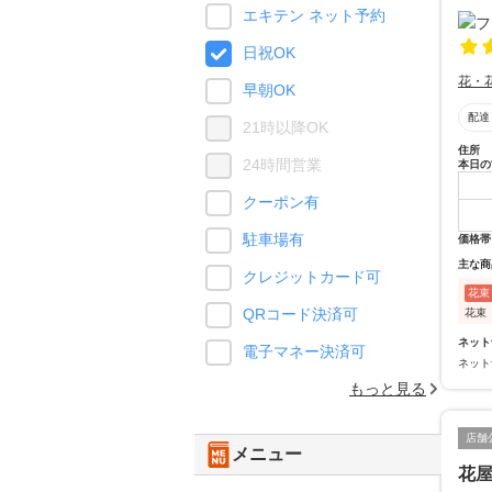
エキテン ネット予約
日祝OK
花・
早朝OK
配達
21時以降OK
住所
24時間営業
本日の
クーポン有
駐車場有
価格帯
主な商
クレジットカード可
花束
QRコード決済可
花束
ネット
電子マネー決済可
ネット
もっと見る
店舗
メニュー
花