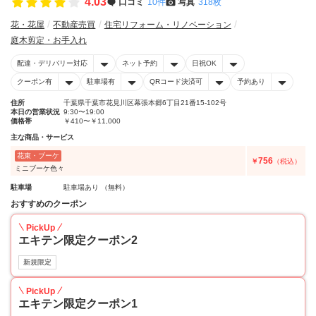
4.03
口コミ
10件
写真
318枚
花・花屋
不動産売買
住宅リフォーム・リノベーション
庭木剪定・お手入れ
配達・デリバリー対応
ネット予約
日祝OK
クーポン有
駐車場有
QRコード決済可
予約あり
住所
千葉県千葉市花見川区幕張本郷6丁目21番15-102号
本日の営業状況
9:30〜19:00
価格帯
￥410〜￥11,000
主な商品・サービス
花束・ブーケ
756
￥
（税込）
ミニブーケ色々
駐車場
駐車場あり （無料）
おすすめのクーポン
PickUp
エキテン限定クーポン2
新規限定
PickUp
エキテン限定クーポン1