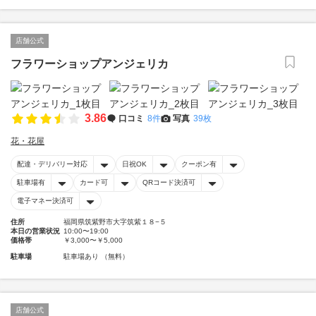
店舗公式
フラワーショップアンジェリカ
3.86
口コミ
8件
写真
39枚
花・花屋
配達・デリバリー対応
日祝OK
クーポン有
駐車場有
カード可
QRコード決済可
電子マネー決済可
住所
福岡県筑紫野市大字筑紫１８−５
本日の営業状況
10:00〜19:00
価格帯
￥3,000〜￥5,000
駐車場
駐車場あり （無料）
店舗公式