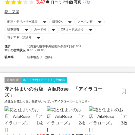
3.47
口コミ
2件
写真
27枚
花・花屋
配達・デリバリー対応
日祝OK
クーポン有
駐車場有
カード可
QRコード決済可
電子マネー決済可
住所
北海道札幌市中央区南四条西9丁目1009
本日の営業状況
9:00〜18:00
駐車場
駐車場あり （無料）
店舗公式
ネット予約スピードくじ対象店
花と住まいのお店 AilaRose 「アイラロー
ズ」
綺麗なお花と可愛い雑貨がいっぱい♪アイラローズへようこそ♪