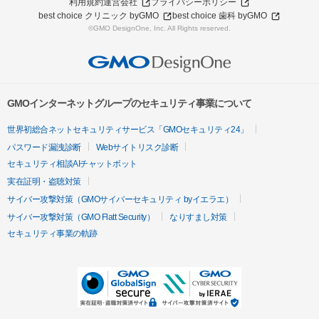
利用規約
運営会社
プライバシーポリシー
best choice クリニック byGMO
best choice 歯科 byGMO
©GMO DesignOne, Inc. All Rights reserved.
GMOインターネットグループのセキュリティ事業について
世界初総合ネットセキュリティサービス「GMOセキュリティ24」
パスワード漏洩診断
Webサイトリスク診断
セキュリティ相談AIチャットボット
実在証明・盗聴対策
サイバー攻撃対策（GMOサイバーセキュリティ byイエラエ）
サイバー攻撃対策（GMO Flatt Security）
なりすまし対策
セキュリティ事業の軌跡