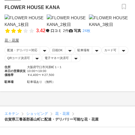
FLOWER HOUSE KANA
3.42
口コミ
2件
写真
24枚
花・花屋
配達・デリバリー対応
日祝OK
駐車場有
カード可
QRコード決済可
電子マネー決済可
住所
大阪府守口市河原町１−１
本日の営業状況
10:00〜19:00
価格帯
￥4,400〜￥27,500
駐車場
駐車場あり （無料）
エキテン
ショッピング
花・花屋
佐賀県三養基郡基山町に配達・デリバリー可能な花・花屋