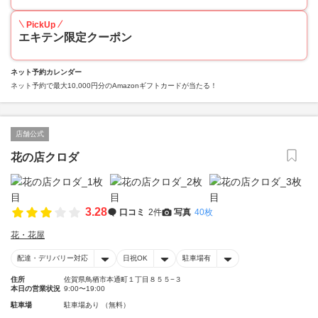
PickUp
エキテン限定クーポン
ネット予約カレンダー
ネット予約で最大10,000円分のAmazonギフトカードが当たる！
店舗公式
花の店クロダ
3.28
口コミ
2件
写真
40枚
花・花屋
配達・デリバリー対応
日祝OK
駐車場有
住所
佐賀県鳥栖市本通町１丁目８５５−３
本日の営業状況
9:00〜19:00
駐車場
駐車場あり （無料）