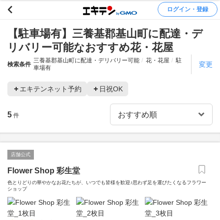
ログイン・登録
【駐車場有】三養基郡基山町に配達・デ
リバリー可能なおすすめ花・花屋
三養基郡基山町に配達・デリバリー可能
花・花屋
駐
変更
検索条件
車場有
エキテンネット予約
日祝OK
5
件
店舗公式
Flower Shop 彩生堂
色とりどりの華やかなお花たちが、いつでも皆様を歓迎♪思わず足を運びたくなるフラワー
ショップ