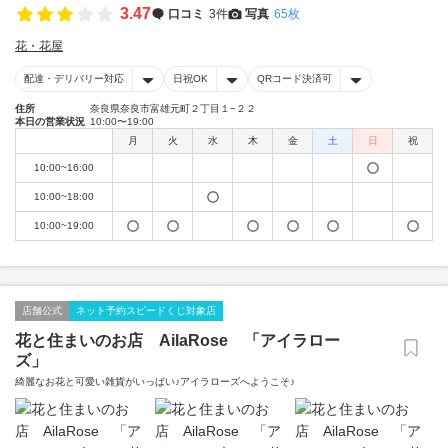
3.47
口コミ
3件
写真
65枚
花・花屋
配達・デリバリー対応
日祝OK
QRコード決済可
住所
奈良県奈良市富雄元町２丁目１−２２
本日の営業状況
10:00〜19:00
月
火
水
木
金
土
日
祝
10:00~16:00
10:00~18:00
10:00~19:00
店舗公式
ネット予約スピードくじ対象店
花と住まいのお店 AilaRose 「アイラロー
ズ」
綺麗なお花と可愛い雑貨がいっぱい♪アイラローズへようこそ♪