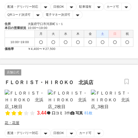
配達・デリバリー対応
日祝OK
駐車場有
カード可
QRコード決済可
電子マネー決済可
住所
大阪府守口市河原町１−１
本日の営業状況
10:00〜19:00
月
火
水
木
金
土
日
祝
10:00~19:00
価格帯
￥4,400〜￥27,500
店舗公式
ＦＬＯＲＩＳＴ・ＨＩＲＯＫＯ 北浜店
3.44
口コミ
3件
写真
81枚
花・花屋
配達・デリバリー対応
日祝OK
カード可