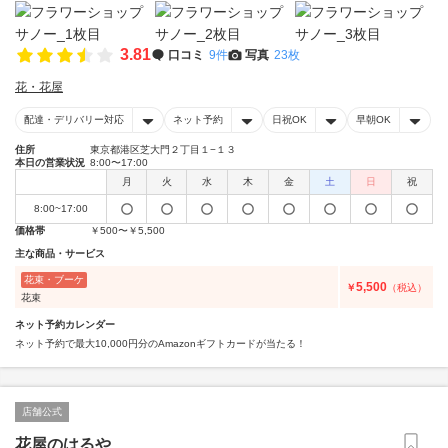
3.81
口コミ
9件
写真
23枚
花・花屋
配達・デリバリー対応
ネット予約
日祝OK
早朝OK
住所
東京都港区芝大門２丁目１−１３
本日の営業状況
8:00〜17:00
月
火
水
木
金
土
日
祝
8:00~17:00
価格帯
￥500〜￥5,500
主な商品・サービス
花束・ブーケ
5,500
￥
（税込）
花束
ネット予約カレンダー
ネット予約で最大10,000円分のAmazonギフトカードが当たる！
店舗公式
花屋のはるや