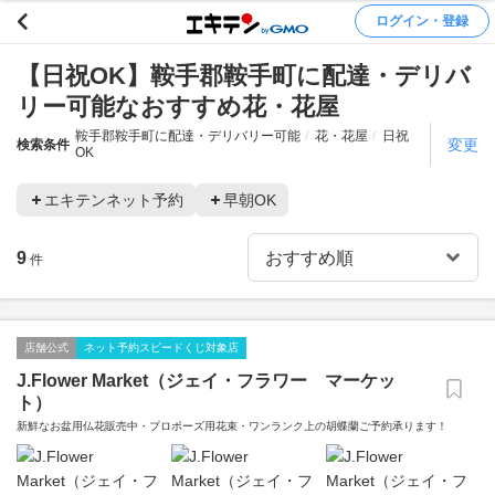
ログイン・登録
【日祝OK】鞍手郡鞍手町に配達・デリバ
リー可能なおすすめ花・花屋
鞍手郡鞍手町に配達・デリバリー可能
花・花屋
日祝
変更
検索条件
OK
エキテンネット予約
早朝OK
9
件
店舗公式
ネット予約スピードくじ対象店
J.Flower Market（ジェイ・フラワー マーケッ
ト）
新鮮なお盆用仏花販売中・プロポーズ用花束・ワンランク上の胡蝶蘭ご予約承ります！