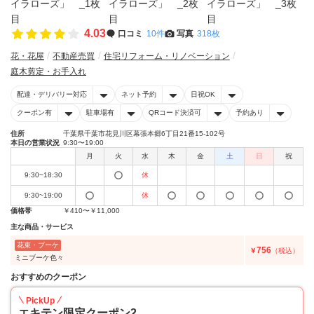
4.03
口コミ
10件
写真
318枚
花・花屋
不動産売買
住宅リフォーム・リノベーション
庭木剪定・お手入れ
配達・デリバリー対応
ネット予約
日祝OK
クーポン有
駐車場有
QRコード決済可
予約あり
住所
千葉県千葉市花見川区幕張本郷6丁目21番15-102号
本日の営業状況
9:30〜19:00
月
火
水
木
金
土
日
祝
9:30~18:30
休
9:30~19:00
休
価格帯
￥410〜￥11,000
主な商品・サービス
花束・ブーケ
756
￥
（税込）
ミニブーケ色々
おすすめのクーポン
PickUp
エキテン限定クーポン2