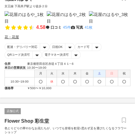
京王線 下高井戸駅より徒歩２分
4.58
口コミ
45件
写真
41枚
花・花屋
配達・デリバリー対応
日祝OK
カード可
QRコード決済可
電子マネー決済可
住所
東京都世田谷区赤堤４丁目４１−６
本日の営業状況
10:30〜19:00
月
火
水
木
金
土
日
祝
10:30~19:00
休
価格帯
￥500〜￥10,000
店舗公式
Flower Shop 彩生堂
色とりどりの華やかなお花たちが、いつでも皆様を歓迎♪思わず足を運びたくなるフラワー
ショップ