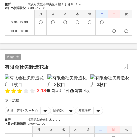
住所
大阪府大阪市中央区今橋１丁目８−１４
本日の営業状況
9:00〜19:00
月
火
水
木
金
土
日
祝
9:00~19:00
10:00~18:00
店舗公式
有限会社矢野造花店
3.18
口コミ
1件
写真
4枚
花・花屋
配達・デリバリー対応
日祝OK
駐車場有
住所
福岡県朝倉市甘木７９７
本日の営業状況
9:00〜19:00
月
火
水
木
金
土
日
祝