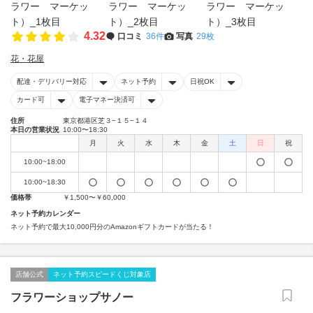
4.32
口コミ
36件
写真
29枚
花・花屋
配達・デリバリー対応
ネット予約
日祝OK
カード可
電子マネー決済可
住所
東京都港区芝３−１５−１４
本日の営業状況
10:00〜18:30
月
火
水
木
金
土
日
祝
10:00~18:00
10:00~18:30
価格帯
￥1,500〜￥60,000
ネット予約カレンダー
ネット予約で最大10,000円分のAmazonギフトカードが当たる！
店舗公式
ネット予約スピードくじ対象店
フラワーショップサノー