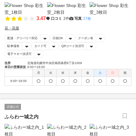
3.47
口コミ
2件
写真
27枚
花・花屋
配達・デリバリー対応
日祝OK
クーポン有
駐車場有
カード可
QRコード決済可
電子マネー決済可
住所
北海道札幌市中央区南四条西9丁目1009
本日の営業状況
9:00〜18:00
月
火
水
木
金
土
日
祝
9:00~18:00
店舗公式
ふらわー城之内