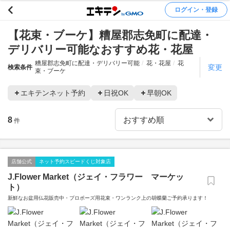
ログイン・登録
【花束・ブーケ】糟屋郡志免町に配達・
デリバリー可能なおすすめ花・花屋
糟屋郡志免町に配達・デリバリー可能
花・花屋
花
変更
検索条件
束・ブーケ
エキテンネット予約
日祝OK
早朝OK
8
件
店舗公式
ネット予約スピードくじ対象店
J.Flower Market（ジェイ・フラワー マーケッ
ト）
新鮮なお盆用仏花販売中・プロポーズ用花束・ワンランク上の胡蝶蘭ご予約承ります！