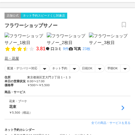
店舗公式
ネット予約スピードくじ対象店
フラワーショップサノー
3.81
口コミ
9件
写真
23枚
花・花屋
配達・デリバリー対応
ネット予約
日祝OK
早朝OK
住所
東京都港区芝大門２丁目１−１３
本日の営業状況
8:00〜17:00
価格帯
￥500〜￥5,500
商品・サービス
花束・ブーケ
花束
￥
5,500
（税込）
全ての商品・サービスを見る
ネット予約カレンダー