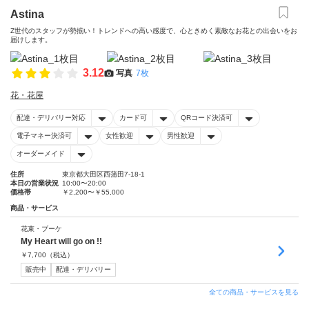
Astina
Z世代のスタッフが勢揃い！トレンドへの高い感度で、心ときめく素敵なお花との出会いをお
届けします。
3.12
写真
7枚
花・花屋
配達・デリバリー対応
カード可
QRコード決済可
電子マネー決済可
女性歓迎
男性歓迎
オーダーメイド
住所
東京都大田区西蒲田7-18-1
本日の営業状況
10:00〜20:00
価格帯
￥2,200〜￥55,000
商品・サービス
花束・ブーケ
My Heart will go on !!
￥
7,700
（税込）
販売中
配達・デリバリー
全ての商品・サービスを見る