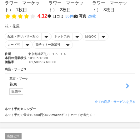
4.32
口コミ
36件
写真
29枚
花・花屋
配達・デリバリー対応
ネット予約
日祝OK
カード可
電子マネー決済可
住所
東京都港区芝３−１５−１４
本日の営業状況
10:00〜18:30
価格帯
￥1,500〜￥60,000
商品・サービス
花束・ブーケ
花束
販売中
全ての商品・サービスを見る
ネット予約カレンダー
ネット予約で最大10,000円分のAmazonギフトカードが当たる！
店舗公式