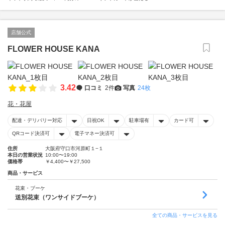
店舗公式
FLOWER HOUSE KANA
3.42
口コミ
2件
写真
24枚
花・花屋
配達・デリバリー対応
日祝OK
駐車場有
カード可
QRコード決済可
電子マネー決済可
住所
大阪府守口市河原町１−１
本日の営業状況
10:00〜19:00
価格帯
￥4,400〜￥27,500
商品・サービス
花束・ブーケ
送別花束（ワンサイドブーケ）
全ての商品・サービスを見る