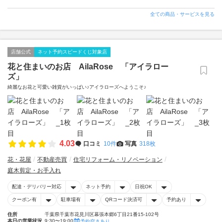
全ての商品・サービスを見る
店舗公式
ネット予約スピードくじ対象店
花と住まいのお店 AilaRose 「アイラロー
ズ」
綺麗なお花と可愛い雑貨がいっぱい♪アイラローズへようこそ♪
4.03
口コミ
10件
写真
318枚
花・花屋
不動産売買
住宅リフォーム・リノベーション
庭木剪定・お手入れ
配達・デリバリー対応
ネット予約
日祝OK
クーポン有
駐車場有
QRコード決済可
予約あり
住所
千葉県千葉市花見川区幕張本郷6丁目21番15-102号
本日の営業状況
9:30〜19:00
予約空きあり