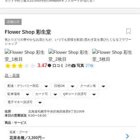
ネット予約で最大10,000円分のAmazonギフトカードが当たる！
店舗公式
Flower Shop 彩生堂
色とりどりの華やかなお花たちが、いつでも皆様を歓迎♪思わず足を運びたくなるフラワー
ショップ
3.47
口コミ
2件
写真
27枚
花・花屋
配達・デリバリー対応
日祝OK
クーポン有
駐車場有
カード可
QRコード決済可
電子マネー決済可
住所
北海道札幌市中央区南四条西9丁目1009
本日の営業状況
9:00〜18:00
商品・サービス
花束・ブーケ
花束各種／3,300円～