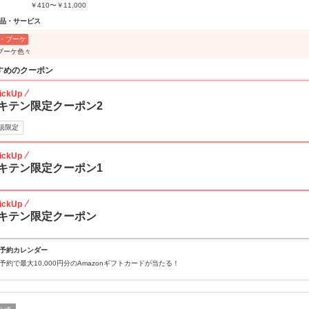
￥410〜￥11,000
品・サービス
・ブーケ
ブーケ色々
すめのクーポン
ickUp
キテン限定クーポン2
規限定
ickUp
キテン限定クーポン1
ickUp
キテン限定クーポン
予約カレンダー
予約で最大10,000円分のAmazonギフトカードが当たる！