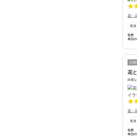
花・
配達
住所
本日の
店舗
花と
綺麗な
花・
配達
住所
本日の