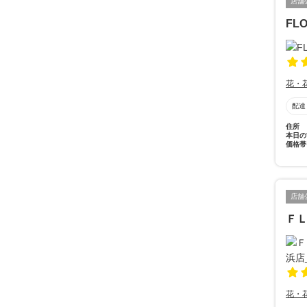
店舗
FL
花・
配達
住所
本日の
価格帯
店舗
Ｆ
花・