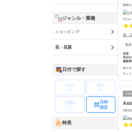
新鮮な
ジャンル・業種
ショッピング
花・
配達
花・花屋
住所
本日の
価格帯
ネット
日付で探す
ネット
今日
明日
8/8
8/9
店舗
日時
土曜日
Ast
指定
8/15
Z世代
特長