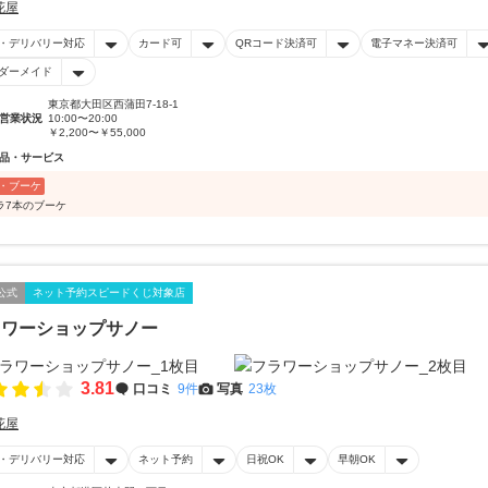
花屋
・デリバリー対応
カード可
QRコード決済可
電子マネー決済可
ダーメイド
東京都大田区西蒲田7-18-1
営業状況
10:00〜20:00
￥2,200〜￥55,000
品・サービス
・ブーケ
ラ7本のブーケ
公式
ネット予約スピードくじ対象店
ラワーショップサノー
3.81
口コミ
9件
写真
23枚
花屋
・デリバリー対応
ネット予約
日祝OK
早朝OK