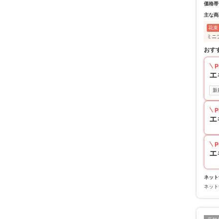
価格帯
主な商
花束
ミニ
おす
P
エ
新
P
エ
P
エ
ネット
ネット