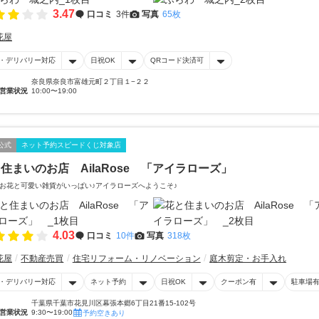
3.47
口コミ
3件
写真
65枚
花屋
・デリバリー対応
日祝OK
QRコード決済可
奈良県奈良市富雄元町２丁目１−２２
営業状況
10:00〜19:00
公式
ネット予約スピードくじ対象店
住まいのお店 AilaRose 「アイラローズ」
お花と可愛い雑貨がいっぱい♪アイラローズへようこそ♪
4.03
口コミ
10件
写真
318枚
花屋
不動産売買
住宅リフォーム・リノベーション
庭木剪定・お手入れ
・デリバリー対応
ネット予約
日祝OK
クーポン有
駐車場
千葉県千葉市花見川区幕張本郷6丁目21番15-102号
営業状況
9:30〜19:00
予約空きあり