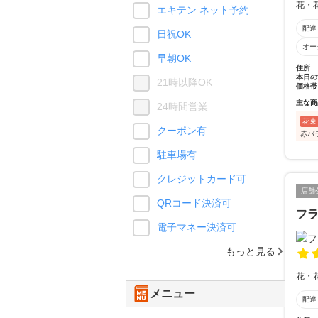
花・
エキテン ネット予約
配達
日祝OK
オー
早朝OK
住所
本日の
21時以降OK
価格帯
主な商
24時間営業
花束
クーポン有
赤バ
駐車場有
クレジットカード可
店舗
QRコード決済可
フ
電子マネー決済可
もっと見る
花・
メニュー
配達