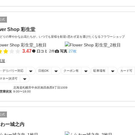
公式
wer Shop 彩生堂
どりの華やかなお花たちが、いつでも皆様を歓迎♪思わず足を運びたくなるフラワーショップ
3.47
口コミ
2件
写真
27枚
花屋
・デリバリー対応
日祝OK
クーポン有
駐車場有
カード可
マネー決済可
北海道札幌市中央区南四条西9丁目1009
営業状況
9:00〜18:00
公式
らわー城之内