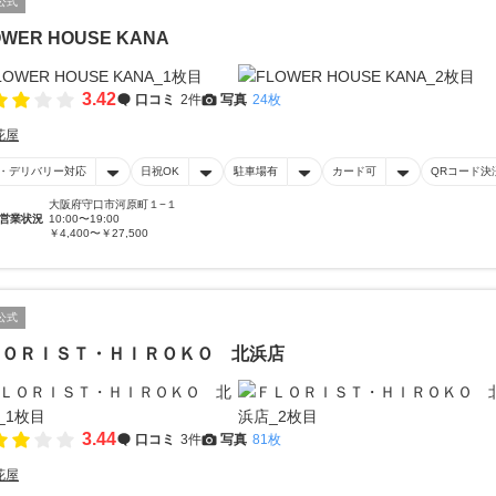
公式
OWER HOUSE KANA
3.42
口コミ
2件
写真
24枚
花屋
・デリバリー対応
日祝OK
駐車場有
カード可
QRコード決
大阪府守口市河原町１−１
営業状況
10:00〜19:00
￥4,400〜￥27,500
公式
ＬＯＲＩＳＴ・ＨＩＲＯＫＯ 北浜店
3.44
口コミ
3件
写真
81枚
花屋