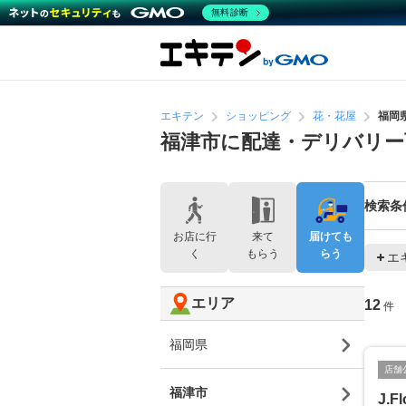
無料診断
エキテン
ショッピング
花・花屋
福岡
福津市に配達・デリバリー
検索条
お店に行
来て
届けても
く
もらう
らう
エ
エリア
12
件
福岡県
店舗
福津市
J.