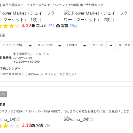
お盆用仏花販売中・プロポーズ用花束・ワンランク上の胡蝶蘭ご予約承ります！
4.32
口コミ
36件
写真
29枚
花屋
・デリバリー対応
ネット予約
日祝OK
カード可
電子マネ
東京都港区芝３−１５−１４
営業状況
10:00〜18:30
￥1,500〜￥60,000
予約カレンダー
予約で最大10,000円分のAmazonギフトカードが当たる！
公式
ina
のスタッフが勢揃い！トレンドへの高い感度で、心ときめく素敵なお花との出会いをお届けします。
3.12
写真
7枚