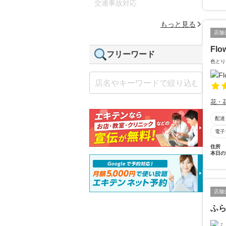
交通事故対応
もっと見る
店舗
Flo
フリーワード
色とり
花・
配達
電子
住所
本日の
店舗
ふ