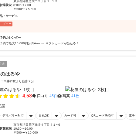
東京都港区芝大門２丁目１−１３
営業状況
8:00〜17:00
￥500〜￥5,500
品・サービス
・ブーケ
予約カレンダー
予約で最大10,000円分のAmazonギフトカードが当たる！
公式
屋のはるや
 下高井戸駅より徒歩２分
4.58
口コミ
45件
写真
41枚
花屋
・デリバリー対応
日祝OK
カード可
QRコード決済可
電子
東京都世田谷区赤堤４丁目４１−６
営業状況
10:30〜19:00
￥500〜￥10,000