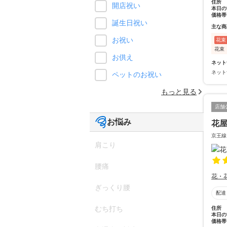
住所
開店祝い
本日の
価格帯
誕生日祝い
主な商
お祝い
花束
花束
お供え
ネット
ネット
ペットのお祝い
もっと見る
店舗
お悩み
花
京王線
肩こり
腰痛
花・
ぎっくり腰
配達
むち打ち
住所
本日の
価格帯