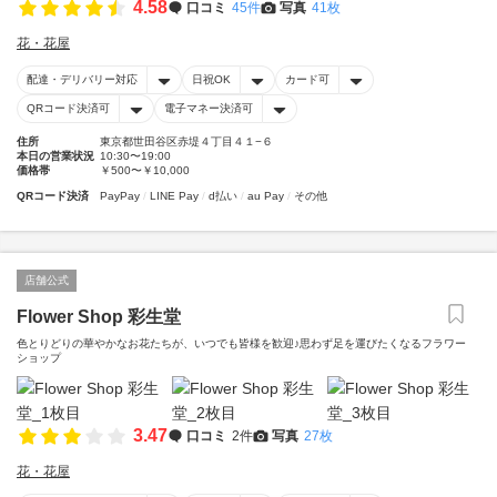
4.58
口コミ
45件
写真
41枚
花・花屋
配達・デリバリー対応
日祝OK
カード可
QRコード決済可
電子マネー決済可
住所
東京都世田谷区赤堤４丁目４１−６
本日の営業状況
10:30〜19:00
価格帯
￥500〜￥10,000
QRコード決済
PayPay
LINE Pay
d払い
au Pay
その他
店舗公式
Flower Shop 彩生堂
色とりどりの華やかなお花たちが、いつでも皆様を歓迎♪思わず足を運びたくなるフラワー
ショップ
3.47
口コミ
2件
写真
27枚
花・花屋