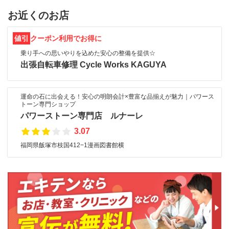
お近くのお店
値引
クーポン利用でお得に
乗り手への思いやりを込めた安心の整備を提供☆
出張自転車修理 Cycle Works KAGUYA
運命の石に出会える！安心の明朗会計×豊富な品揃えが魅力｜パワース
トーン専門ショップ
パワーストーン専門店 ルナーレ
3.07
福岡県飯塚市枝国412−1漫画図書館横