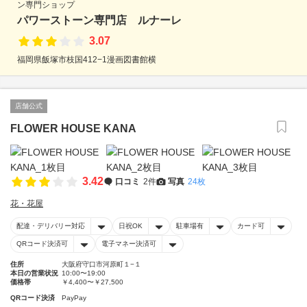
ン専門ショップ
パワーストーン専門店 ルナーレ
3.07
福岡県飯塚市枝国412−1漫画図書館横
店舗公式
FLOWER HOUSE KANA
3.42
口コミ
2件
写真
24枚
花・花屋
配達・デリバリー対応
日祝OK
駐車場有
カード可
QRコード決済可
電子マネー決済可
住所
大阪府守口市河原町１−１
本日の営業状況
10:00〜19:00
価格帯
￥4,400〜￥27,500
QRコード決済
PayPay