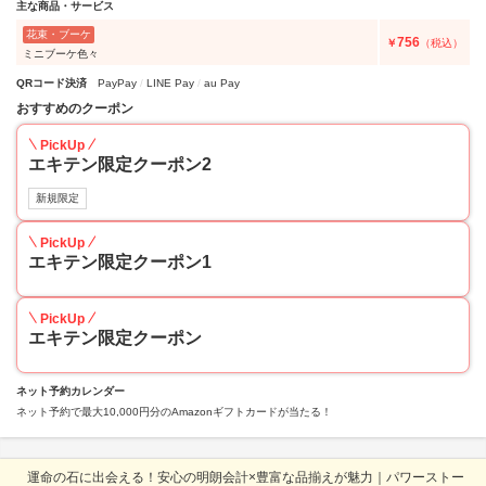
主な商品・サービス
花束・ブーケ
756
￥
（税込）
ミニブーケ色々
QRコード決済
PayPay
LINE Pay
au Pay
おすすめのクーポン
PickUp
エキテン限定クーポン2
新規限定
PickUp
エキテン限定クーポン1
PickUp
エキテン限定クーポン
ネット予約カレンダー
ネット予約で最大10,000円分のAmazonギフトカードが当たる！
運命の石に出会える！安心の明朗会計×豊富な品揃えが魅力｜パワーストー