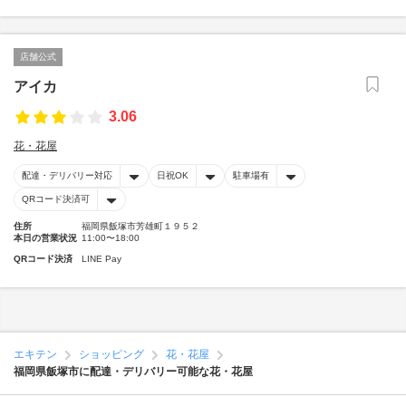
店舗公式
アイカ
3.06
花・花屋
配達・デリバリー対応
日祝OK
駐車場有
QRコード決済可
住所
福岡県飯塚市芳雄町１９５２
本日の営業状況
11:00〜18:00
QRコード決済
LINE Pay
エキテン
ショッピング
花・花屋
福岡県飯塚市に配達・デリバリー可能な花・花屋