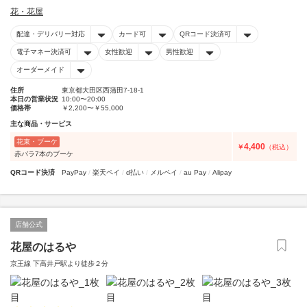
花・花屋
配達・デリバリー対応
カード可
QRコード決済可
電子マネー決済可
女性歓迎
男性歓迎
オーダーメイド
住所
東京都大田区西蒲田7-18-1
本日の営業状況
10:00〜20:00
価格帯
￥2,200〜￥55,000
主な商品・サービス
花束・ブーケ
4,400
￥
（税込）
赤バラ7本のブーケ
QRコード決済
PayPay
楽天ペイ
d払い
メルペイ
au Pay
Alipay
店舗公式
花屋のはるや
京王線 下高井戸駅より徒歩２分