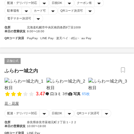
配達・デリバリー対応
日祝OK
クーポン有
駐車場有
カード可
QRコード決済可
電子マネー決済可
住所
北海道札幌市中央区南四条西9丁目1009
本日の営業状況
9:00〜18:00
QRコード決済
PayPay
LINE Pay
楽天ペイ
d払い
au Pay
店舗公式
ふらわー城之内
3.47
口コミ
3件
写真
65枚
花・花屋
配達・デリバリー対応
日祝OK
QRコード決済可
住所
奈良県奈良市富雄元町２丁目１−２２
本日の営業状況
10:00〜19:00
QRコード決済
LINE Pay