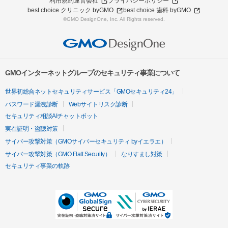
利用規約
運営会社
プライバシーポリシー
best choice クリニック byGMO
best choice 歯科 byGMO
©GMO DesignOne, Inc. All Rights reserved.
GMOインターネットグループのセキュリティ事業について
世界初総合ネットセキュリティサービス「GMOセキュリティ24」
パスワード漏洩診断
Webサイトリスク診断
セキュリティ相談AIチャットボット
実在証明・盗聴対策
サイバー攻撃対策（GMOサイバーセキュリティ byイエラエ）
サイバー攻撃対策（GMO Flatt Security）
なりすまし対策
セキュリティ事業の軌跡