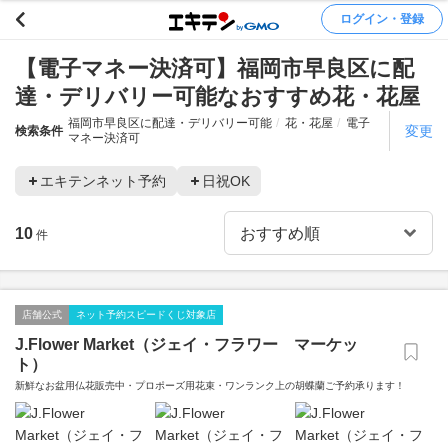
ログイン・登録
【電子マネー決済可】福岡市早良区に配
達・デリバリー可能なおすすめ花・花屋
福岡市早良区に配達・デリバリー可能
花・花屋
電子
変更
検索条件
マネー決済可
エキテンネット予約
日祝OK
10
件
店舗公式
ネット予約スピードくじ対象店
J.Flower Market（ジェイ・フラワー マーケッ
ト）
新鮮なお盆用仏花販売中・プロポーズ用花束・ワンランク上の胡蝶蘭ご予約承ります！