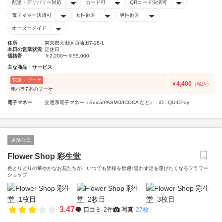
配達・デリバリー対応
カード可
QRコード決済可
電子マネー決済可
女性歓迎
男性歓迎
オーダーメイド
住所
東京都大田区西蒲田7-18-1
本日の営業状況
定休日
価格帯
￥2,200〜￥55,000
主な商品・サービス
花束・ブーケ
4,400
￥
（税込）
赤バラ7本のブーケ
電子マネー
交通系電子マネー（Suica/PASMO/ICOCA など）
iD
QUICPay
店舗公式
Flower Shop 彩生堂
色とりどりの華やかなお花たちが、いつでも皆様を歓迎♪思わず足を運びたくなるフラワー
ショップ
3.47
口コミ
2件
写真
27枚