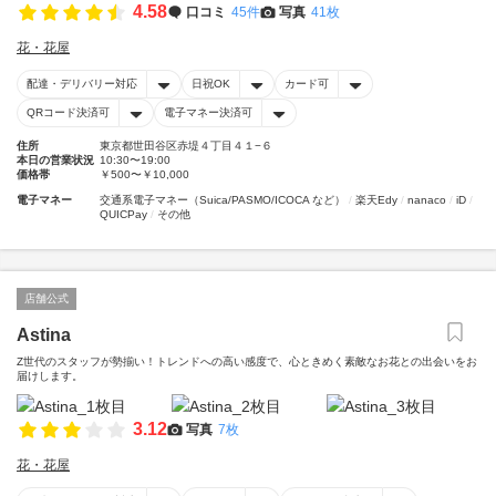
4.58
口コミ
45件
写真
41枚
花・花屋
配達・デリバリー対応
日祝OK
カード可
QRコード決済可
電子マネー決済可
住所
東京都世田谷区赤堤４丁目４１−６
本日の営業状況
10:30〜19:00
価格帯
￥500〜￥10,000
電子マネー
交通系電子マネー（Suica/PASMO/ICOCA など）
楽天Edy
nanaco
iD
QUICPay
その他
店舗公式
Astina
Z世代のスタッフが勢揃い！トレンドへの高い感度で、心ときめく素敵なお花との出会いをお
届けします。
3.12
写真
7枚
花・花屋