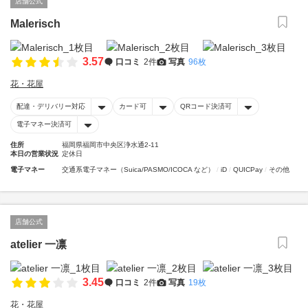
店舗公式
Malerisch
3.57
口コミ
2件
写真
96枚
花・花屋
配達・デリバリー対応
カード可
QRコード決済可
電子マネー決済可
住所
福岡県福岡市中央区浄水通2-11
本日の営業状況
定休日
電子マネー
交通系電子マネー（Suica/PASMO/ICOCA など）
iD
QUICPay
その他
店舗公式
atelier 一凛
3.45
口コミ
2件
写真
19枚
花・花屋