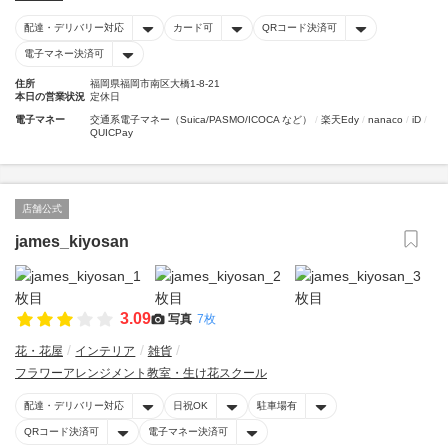
配達・デリバリー対応
カード可
QRコード決済可
電子マネー決済可
住所
福岡県福岡市南区大橋1-8-21
本日の営業状況
定休日
電子マネー
交通系電子マネー（Suica/PASMO/ICOCA など）
楽天Edy
nanaco
iD
QUICPay
店舗公式
james_kiyosan
3.09
写真
7枚
花・花屋
インテリア
雑貨
フラワーアレンジメント教室・生け花スクール
配達・デリバリー対応
日祝OK
駐車場有
QRコード決済可
電子マネー決済可