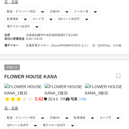
花・花屋
配達・デリバリー対応
日祝OK
クーポン有
駐車場有
カード可
QRコード決済可
電子マネー決済可
住所
北海道札幌市中央区南四条西9丁目1009
本日の営業状況
9:00〜18:00
電子マネー
交通系電子マネー（Suica/PASMO/ICOCA など）
iD
QUICPay
その他
店舗公式
FLOWER HOUSE KANA
3.42
口コミ
2件
写真
24枚
花・花屋
配達・デリバリー対応
日祝OK
駐車場有
カード可
QRコード決済可
電子マネー決済可