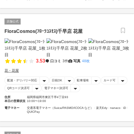
店舗公式
FloraCosmos(ﾌﾛｰﾗｺｽﾓｽ)千早店 花屋
3.53
口コミ
3件
写真
48枚
花・花屋
配達・デリバリー対応
日祝OK
駐車場有
カード可
QRコード決済可
電子マネー決済可
住所
福岡県福岡市東区千早4丁目93
本日の営業状況
10:00〜19:00
電子マネー
交通系電子マネー（Suica/PASMO/ICOCA など）
楽天Edy
nanaco
iD
QUICPay