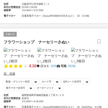
住所
大阪府守口市河原町１−１
本日の営業状況
10:00〜19:00
価格帯
￥4,400〜￥27,500
電子マネー
交通系電子マネー（Suica/PASMO/ICOCA など）
iD
その他
店舗公式
フラワーショップ ナーセリーさぬい
4.16
口コミ
16件
写真
382枚
花・花屋
配達・デリバリー対応
カード可
QRコード決済可
電子マネー決済可
オーダーメイド
住所
福岡県福岡市城南区飯倉１丁目３−１９
本日の営業状況
定休日
価格帯
￥5,000〜￥18,000
電子マネー
交通系電子マネー（Suica/PASMO/ICOCA など）
iD
QUICPay
その他