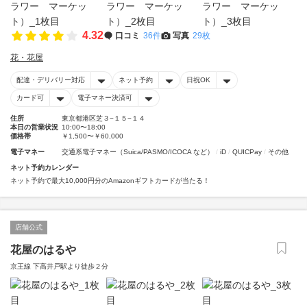
4.32
口コミ
36件
写真
29枚
花・花屋
配達・デリバリー対応
ネット予約
日祝OK
カード可
電子マネー決済可
住所
東京都港区芝３−１５−１４
本日の営業状況
10:00〜18:00
価格帯
￥1,500〜￥60,000
電子マネー
交通系電子マネー（Suica/PASMO/ICOCA など）
iD
QUICPay
その他
ネット予約カレンダー
ネット予約で最大10,000円分のAmazonギフトカードが当たる！
店舗公式
花屋のはるや
京王線 下高井戸駅より徒歩２分