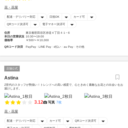
花・花屋
配達・デリバリー対応
日祝OK
カード可
QRコード決済可
電子マネー決済可
住所
東京都世田谷区赤堤４丁目４１−６
本日の営業状況
10:30〜19:00
価格帯
￥500〜￥10,000
QRコード決済
PayPay
LINE Pay
d払い
au Pay
その他
店舗公式
Astina
Z世代のスタッフが勢揃い！トレンドへの高い感度で、心ときめく素敵なお花との出会いをお
届けします。
3.12
写真
7枚
花・花屋
配達・デリバリー対応
カード可
QRコード決済可