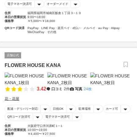
電子マネー決済可
オーダーメイド
住所
福岡県福岡市城南区飯倉１丁目３−１９
本日の営業状況
9:00〜18:00
価格帯
￥5,000〜￥18,000
QRコード決済
PayPay
LINE Pay
楽天ペイ
d払い
メルペイ
au Pay
Alipay
WeChatPay
その他
店舗公式
FLOWER HOUSE KANA
3.42
口コミ
2件
写真
24枚
花・花屋
配達・デリバリー対応
日祝OK
駐車場有
カード可
QRコード決済可
電子マネー決済可
住所
大阪府守口市河原町１−１
本日の営業状況
10:00〜19:00
価格帯
￥4,400〜￥27,500