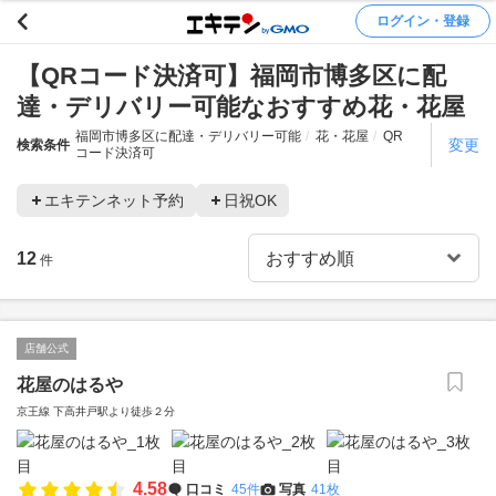
ログイン・登録
【QRコード決済可】福岡市博多区に配
達・デリバリー可能なおすすめ花・花屋
福岡市博多区に配達・デリバリー可能
花・花屋
QR
変更
検索条件
コード決済可
エキテンネット予約
日祝OK
12
件
店舗公式
花屋のはるや
京王線 下高井戸駅より徒歩２分
4.58
口コミ
45件
写真
41枚