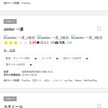
QRコード決済
PayPay
店舗公式
atelier 一凛
3.45
口コミ
2件
写真
19枚
花・花屋
配達・デリバリー対応
カード可
QRコード決済可
電子マネー決済可
住所
福岡県福岡市南区大橋1-8-21
本日の営業状況
10:00〜18:00
QRコード決済
PayPay
楽天ペイ
d払い
メルペイ
au Pay
Alipay
WeChatPay
店舗公式
カモミール