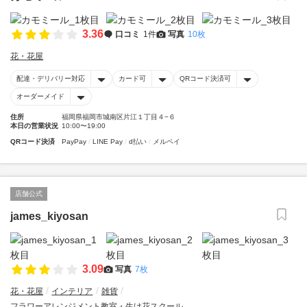
3.36
口コミ
1件
写真
10枚
花・花屋
配達・デリバリー対応
カード可
QRコード決済可
オーダーメイド
住所
福岡県福岡市城南区片江１丁目４−６
本日の営業状況
10:00〜19:00
QRコード決済
PayPay
LINE Pay
d払い
メルペイ
店舗公式
james_kiyosan
3.09
写真
7枚
花・花屋
インテリア
雑貨
フラワーアレンジメント教室・生け花スクール