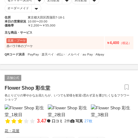
電子マネー決済可
女性歓迎
男性歓迎
オーダーメイド
住所
東京都大田区西蒲田7-18-1
本日の営業状況
10:00〜20:00
価格帯
￥2,200〜￥55,000
主な商品・サービス
花束・ブーケ
4,400
￥
（税込）
赤バラ7本のブーケ
QRコード決済
PayPay
楽天ペイ
d払い
メルペイ
au Pay
Alipay
店舗公式
Flower Shop 彩生堂
色とりどりの華やかなお花たちが、いつでも皆様を歓迎♪思わず足を運びたくなるフラワー
ショップ
3.47
口コミ
2件
写真
27枚
花・花屋