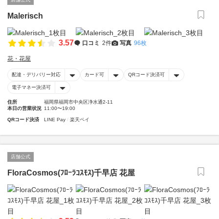
Malerisch
3.57
口コミ
2件
写真
96枚
花・花屋
配達・デリバリー対応
カード可
QRコード決済可
電子マネー決済可
住所
福岡県福岡市中央区浄水通2-11
本日の営業状況
11:00〜19:00
QRコード決済
LINE Pay
楽天ペイ
店舗公式
FloraCosmos(ﾌﾛｰﾗｺｽﾓｽ)千早店 花屋