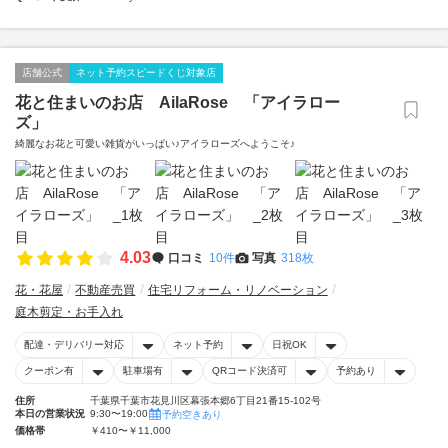
店舗公式
ネット予約スピードくじ対象店
花と住まいのお店 AilaRose 「アイラロー
ズ」
綺麗なお花と可愛い雑貨がいっぱい♪アイラローズへようこそ♪
4.03
口コミ
10件
写真
318枚
花・花屋
不動産売買
住宅リフォーム・リノベーション
庭木剪定・お手入れ
配達・デリバリー対応
ネット予約
日祝OK
クーポン有
駐車場有
QRコード決済可
予約あり
住所
千葉県千葉市花見川区幕張本郷6丁目21番15-102号
本日の営業状況
9:30〜19:00
予約空きあり
価格帯
￥410〜￥11,000