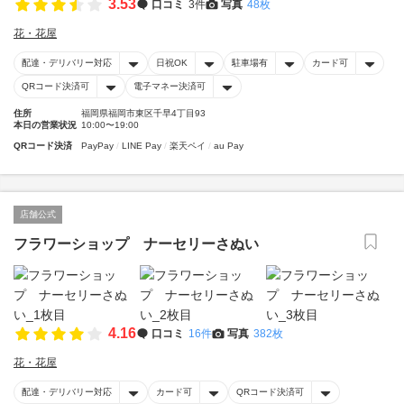
3.53
口コミ
3件
写真
48枚
花・花屋
配達・デリバリー対応
日祝OK
駐車場有
カード可
QRコード決済可
電子マネー決済可
住所
福岡県福岡市東区千早4丁目93
本日の営業状況
10:00〜19:00
QRコード決済
PayPay
LINE Pay
楽天ペイ
au Pay
店舗公式
フラワーショップ ナーセリーさぬい
4.16
口コミ
16件
写真
382枚
花・花屋
配達・デリバリー対応
カード可
QRコード決済可