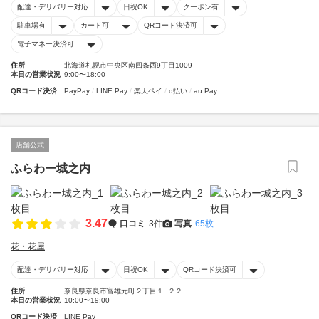
配達・デリバリー対応
日祝OK
クーポン有
駐車場有
カード可
QRコード決済可
電子マネー決済可
住所
北海道札幌市中央区南四条西9丁目1009
本日の営業状況
9:00〜18:00
QRコード決済
PayPay
LINE Pay
楽天ペイ
d払い
au Pay
店舗公式
ふらわー城之内
3.47
口コミ
3件
写真
65枚
花・花屋
配達・デリバリー対応
日祝OK
QRコード決済可
住所
奈良県奈良市富雄元町２丁目１−２２
本日の営業状況
10:00〜19:00
QRコード決済
LINE Pay