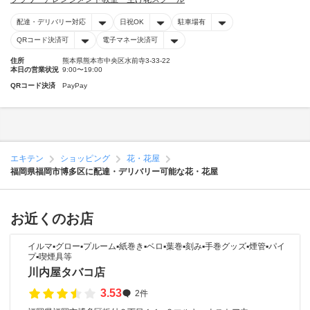
配達・デリバリー対応
日祝OK
駐車場有
QRコード決済可
電子マネー決済可
住所
熊本県熊本市中央区水前寺3-33-22
本日の営業状況
9:00〜19:00
QRコード決済
PayPay
エキテン
ショッピング
花・花屋
福岡県福岡市博多区に配達・デリバリー可能な花・花屋
お近くのお店
イルマ▪グロー▪プルーム▪紙巻き▪ベロ▪葉巻▪刻み▪手巻グッズ▪煙管▪パイ
プ▪喫煙具等
川内屋タバコ店
3.53
2件