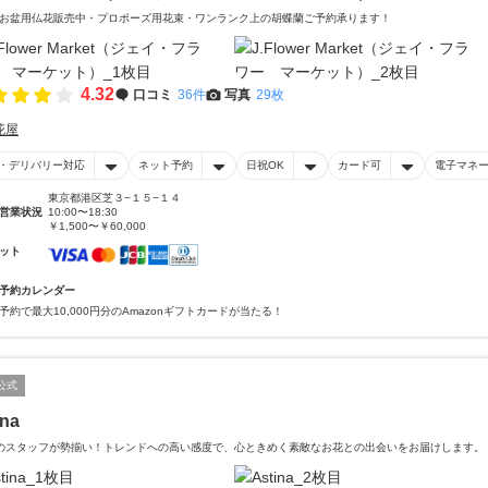
お盆用仏花販売中・プロポーズ用花束・ワンランク上の胡蝶蘭ご予約承ります！
4.32
口コミ
36件
写真
29枚
花屋
・デリバリー対応
ネット予約
日祝OK
カード可
電子マネ
東京都港区芝３−１５−１４
営業状況
10:00〜18:30
￥1,500〜￥60,000
ット
予約カレンダー
予約で最大10,000円分のAmazonギフトカードが当たる！
公式
ina
のスタッフが勢揃い！トレンドへの高い感度で、心ときめく素敵なお花との出会いをお届けします。