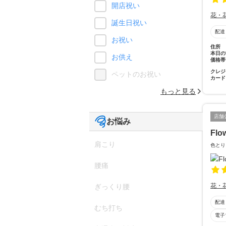
開店祝い
花・
誕生日祝い
配達
お祝い
住所
本日の
お供え
価格帯
クレジ
ペットのお祝い
カード
もっと見る
店舗
お悩み
Flo
肩こり
色とり
腰痛
花・
ぎっくり腰
配達
むち打ち
電子