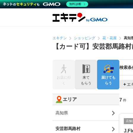
無料診断
エキテン
ショッピング
花・花屋
高知
【カード可】安芸郡馬路村
検索条
お店に行
来て
届けても
く
もらう
らう
エ
エリア
7
件
高知県
店舗
安芸郡馬路村
J.