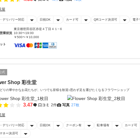
花屋
・デリバリー対応
日祝OK
カード可
QRコード決済可
電子
東京都世田谷区赤堤４丁目４１−６
営業状況
10:30〜19:00
￥500〜￥10,000
ット
公式
wer Shop 彩生堂
どりの華やかなお花たちが、いつでも皆様を歓迎♪思わず足を運びたくなるフラワーショップ
3.47
口コミ
2件
写真
27枚
花屋
・デリバリー対応
日祝OK
クーポン有
駐車場有
カード可
マネー決済可