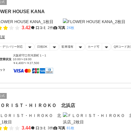
公式
OWER HOUSE KANA
3.42
口コミ
2件
写真
24枚
花屋
・デリバリー対応
日祝OK
駐車場有
カード可
QRコード決
大阪府守口市河原町１−１
営業状況
10:00〜19:00
￥4,400〜￥27,500
ット
公式
ＬＯＲＩＳＴ・ＨＩＲＯＫＯ 北浜店
3.44
口コミ
3件
写真
81枚