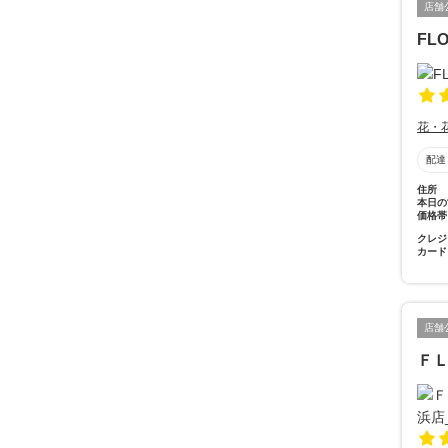
店舗
FL
花・
配達
住所
本日の
価格帯
クレジ
カード
店舗
Ｆ