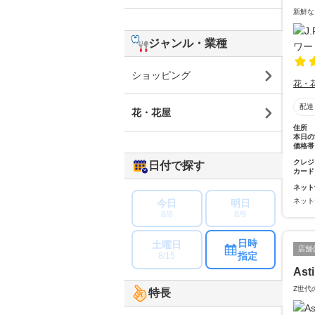
新鮮な
ジャンル・業種
ショッピング
花・
配達
花・花屋
住所
本日の
価格帯
クレジ
日付で探す
カード
ネット
ネット
今日
明日
8/8
8/9
日時
土曜日
店舗
指定
8/15
Ast
Z世代
特長