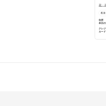
花・
配達
住所
本日の
クレジ
カード