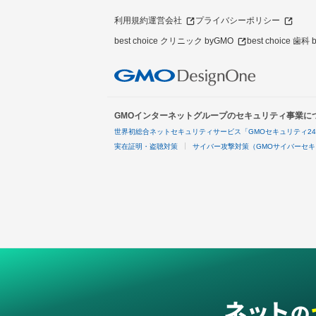
利用規約
運営会社
プライバシーポリシー
best choice クリニック byGMO
best choice 歯科
GMOインターネットグループのセキュリティ事業に
世界初総合ネットセキュリティサービス「GMOセキュリティ2
実在証明・盗聴対策
サイバー攻撃対策（GMOサイバーセキ