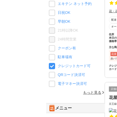
エキテン ネット予約
花・
日祝OK
配達
早朝OK
オー
21時以降OK
住所
本日の
24時間営業
価格帯
主な商
クーポン有
花束
駐車場有
赤バ
クレジットカード可
クレジ
カード
QRコード決済可
電子マネー決済可
店舗
もっと見る
花
京王線
メニュー