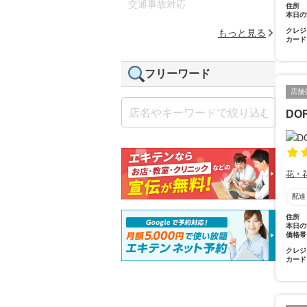
交通事故対応
住所
本日の
クレジ
もっと見る
カード
フリーワード
店舗
DO
花・
配達
住所
本日の
価格帯
クレジ
カード