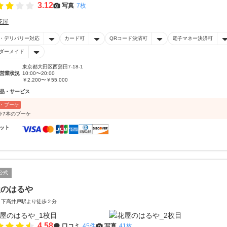
3.12
写真
7枚
花屋
・デリバリー対応
カード可
QRコード決済可
電子マネー決済可
ダーメイド
東京都大田区西蒲田7-18-1
営業状況
10:00〜20:00
￥2,200〜￥55,000
品・サービス
・ブーケ
ラ7本のブーケ
ット
公式
屋のはるや
 下高井戸駅より徒歩２分
4.58
口コミ
45件
写真
41枚