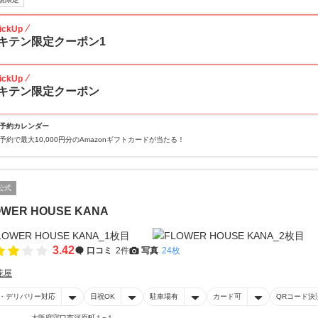
ickUp
キテン限定クーポン1
ickUp
キテン限定クーポン
予約カレンダー
予約で最大10,000円分のAmazonギフトカードが当たる！
公式
OWER HOUSE KANA
3.42
口コミ
2件
写真
24枚
花屋
・デリバリー対応
日祝OK
駐車場有
カード可
QRコード決
大阪府守口市河原町１−１