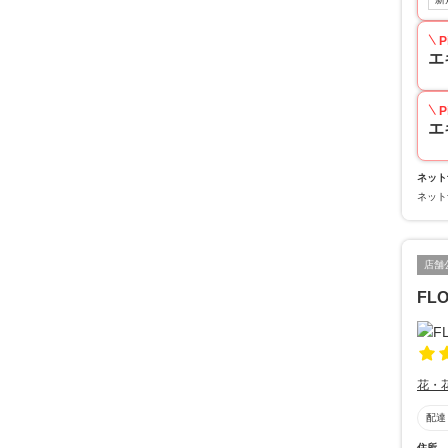
P
エ
P
エ
ネット
ネット
店舗
FL
花・
配達
住所