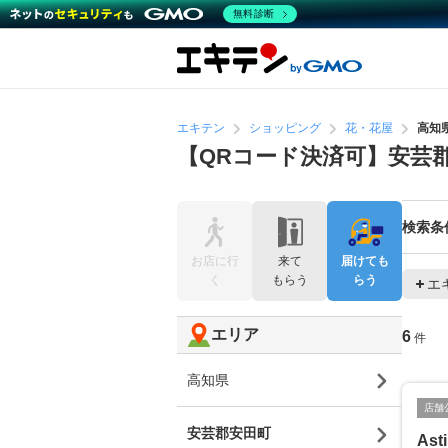
無料診断
エキテン
ショッピング
花・花屋
高知
【QRコード決済可】安芸
検索条
お店に行
来て
届けても
く
もらう
らう
エ
エリア
6
件
高知県
店舗
安芸郡安田町
Ast