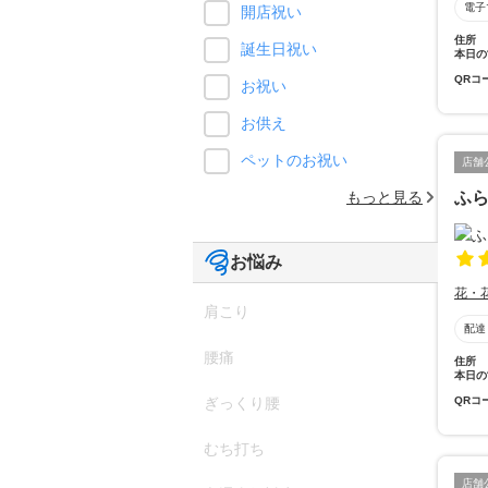
電子
開店祝い
住所
誕生日祝い
本日の
QRコ
お祝い
お供え
ペットのお祝い
店舗
ふ
もっと見る
お悩み
花・
肩こり
配達
腰痛
住所
本日の
QRコ
ぎっくり腰
むち打ち
店舗