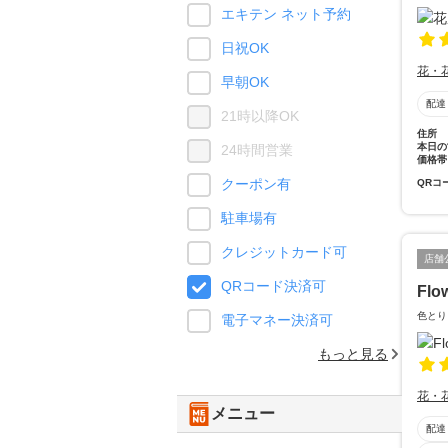
エキテン ネット予約
日祝OK
花・
早朝OK
配達
21時以降OK
住所
本日の
24時間営業
価格帯
クーポン有
QRコ
駐車場有
クレジットカード可
店舗
QRコード決済可
Flo
色とり
電子マネー決済可
もっと見る
花・
メニュー
配達