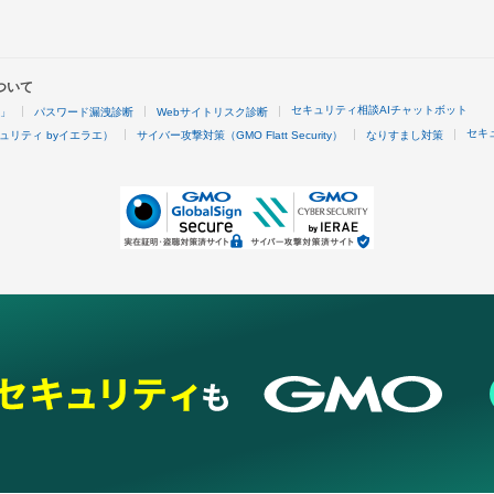
ついて
セキュリティ相談AIチャットボット
4」
パスワード漏洩診断
Webサイトリスク診断
セキ
ュリティ byイエラエ）
サイバー攻撃対策（GMO Flatt Security）
なりすまし対策