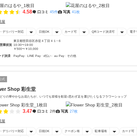
4.58
口コミ
45件
写真
41枚
花屋
・デリバリー対応
日祝OK
カード可
QRコード決済可
電子
東京都世田谷区赤堤４丁目４１−６
営業状況
10:30〜19:00
￥500〜￥10,000
ード決済
PayPay
LINE Pay
d払い
au Pay
その他
公式
wer Shop 彩生堂
どりの華やかなお花たちが、いつでも皆様を歓迎♪思わず足を運びたくなるフラワーショップ
3.47
口コミ
2件
写真
27枚
花屋
・デリバリー対応
日祝OK
クーポン有
駐車場有
カード可