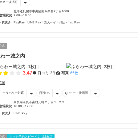
マネー決済可
北海道札幌市中央区南四条西9丁目1009
営業状況
9:00〜18:00
ード決済
PayPay
LINE Pay
楽天ペイ
d払い
au Pay
公式
らわー城之内
3.47
口コミ
3件
写真
65枚
花屋
・デリバリー対応
日祝OK
QRコード決済可
奈良県奈良市富雄元町２丁目１−２２
営業状況
10:00〜19:00
ード決済
LINE Pay
公式
ネット予約スピードくじ対象店