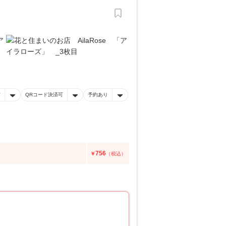
有
QRコード決済可
予約あり
756
￥
（税込）