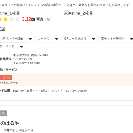
のスタッフが勢揃い！トレンドへの高い感度で、心ときめく素敵なお花との出会いをお届けします。
3.12
写真
7枚
花屋
・デリバリー対応
カード可
QRコード決済可
電子マネー決済可
ダーメイド
東京都大田区西蒲田7-18-1
営業状況
10:00〜20:00
￥2,200〜￥55,000
品・サービス
・ブーケ
ラ7本のブーケ
ード決済
PayPay
楽天ペイ
d払い
メルペイ
au Pay
Alipay
公式
屋のはるや
 下高井戸駅より徒歩２分