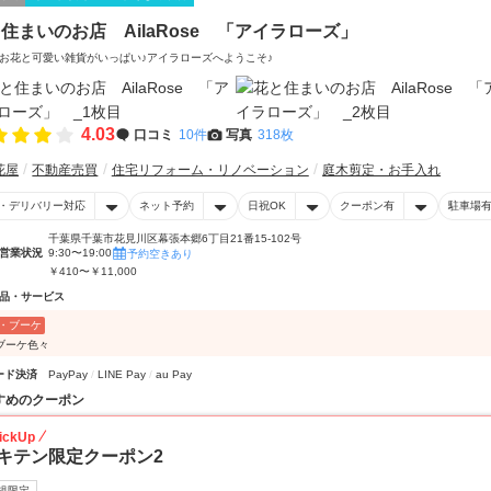
住まいのお店 AilaRose 「アイラローズ」
お花と可愛い雑貨がいっぱい♪アイラローズへようこそ♪
4.03
口コミ
10件
写真
318枚
花屋
不動産売買
住宅リフォーム・リノベーション
庭木剪定・お手入れ
・デリバリー対応
ネット予約
日祝OK
クーポン有
駐車場
千葉県千葉市花見川区幕張本郷6丁目21番15-102号
営業状況
9:30〜19:00
予約空きあり
￥410〜￥11,000
品・サービス
・ブーケ
ブーケ色々
ード決済
PayPay
LINE Pay
au Pay
すめのクーポン
ickUp
キテン限定クーポン2
規限定