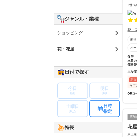
Z世代
ジャンル・業種
花・
ショッピング
配達
オー
花・花屋
住所
本日の
価格帯
日付で探す
主な商
花束
赤バ
今日
明日
8/8
8/9
QRコ
日時
土曜日
指定
8/15
店舗
花
特長
京王線