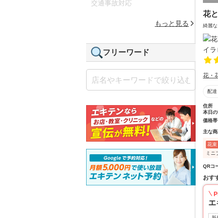
交通事故対応
花と
もっと見る
綺麗な
フリーワード
花・
配達
住所
本日の
価格帯
主な商
花束
ミニ
QRコ
おす
P
エ
新