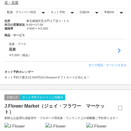
花・花屋
配達・デリバリー対応
ネット予約
日祝OK
早朝OK
住所
東京都港区芝大門２丁目１−１３
本日の営業状況
8:00〜17:00
価格帯
￥500〜￥5,500
商品・サービス
花束・ブーケ
花束
￥
5,500
（税込）
全ての商品・サービスを見る
ネット予約カレンダー
ネット予約で最大10,000円分のAmazonギフトカードが当たる！
店舗公式
ネット予約スピードくじ対象店
J.Flower Market（ジェイ・フラワー マーケッ
ト）
新鮮なお盆用仏花販売中・プロポーズ用花束・ワンランク上の胡蝶蘭ご予約承ります！