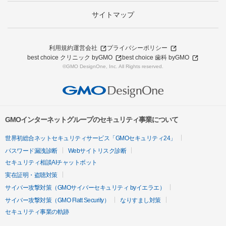
サイトマップ
利用規約
運営会社
プライバシーポリシー
best choice クリニック byGMO
best choice 歯科 byGMO
©GMO DesignOne, Inc. All Rights reserved.
GMOインターネットグループのセキュリティ事業について
世界初総合ネットセキュリティサービス「GMOセキュリティ24」
パスワード漏洩診断
Webサイトリスク診断
セキュリティ相談AIチャットボット
実在証明・盗聴対策
サイバー攻撃対策（GMOサイバーセキュリティ byイエラエ）
サイバー攻撃対策（GMO Flatt Security）
なりすまし対策
セキュリティ事業の軌跡