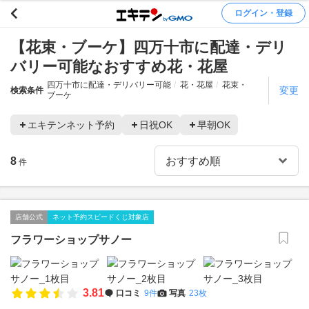
ログイン・登録
【花束・ブーケ】四万十市に配達・デリ
バリー可能なおすすめ花・花屋
四万十市に配達・デリバリー可能
花・花屋
花束・
変更
検索条件
ブーケ
エキテンネット予約
日祝OK
早朝OK
8
件
店舗公式
ネット予約スピードくじ対象店
フラワーショップサノー
3.81
口コミ
9件
写真
23枚