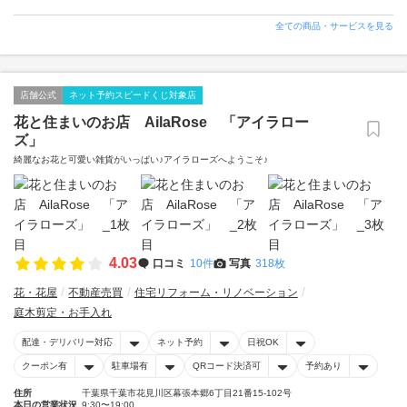
全ての商品・サービスを見る
店舗公式
ネット予約スピードくじ対象店
花と住まいのお店 AilaRose 「アイラロー
ズ」
綺麗なお花と可愛い雑貨がいっぱい♪アイラローズへようこそ♪
4.03
口コミ
10件
写真
318枚
花・花屋
不動産売買
住宅リフォーム・リノベーション
庭木剪定・お手入れ
配達・デリバリー対応
ネット予約
日祝OK
クーポン有
駐車場有
QRコード決済可
予約あり
住所
千葉県千葉市花見川区幕張本郷6丁目21番15-102号
本日の営業状況
9:30〜19:00