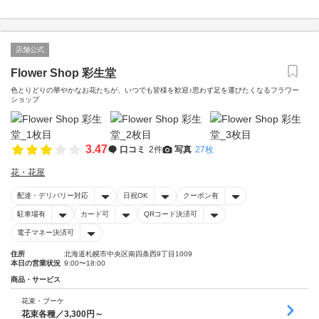
店舗公式
Flower Shop 彩生堂
色とりどりの華やかなお花たちが、いつでも皆様を歓迎♪思わず足を運びたくなるフラワー
ショップ
3.47
口コミ
2件
写真
27枚
花・花屋
配達・デリバリー対応
日祝OK
クーポン有
駐車場有
カード可
QRコード決済可
電子マネー決済可
住所
北海道札幌市中央区南四条西9丁目1009
本日の営業状況
9:00〜18:00
商品・サービス
花束・ブーケ
花束各種／3,300円～