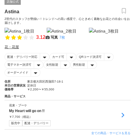
店舗公式
Astina
Z世代のスタッフが勢揃い！トレンドへの高い感度で、心ときめく素敵なお花との出会いをお
届けします。
3.12
写真
7枚
花・花屋
配達・デリバリー対応
カード可
QRコード決済可
電子マネー決済可
女性歓迎
男性歓迎
オーダーメイド
住所
東京都大田区西蒲田7-18-1
本日の営業状況
定休日
価格帯
￥2,200〜￥55,000
商品・サービス
花束・ブーケ
My Heart will go on !!
￥
7,700
（税込）
販売中
配達・デリバリー
全ての商品・サービスを見る