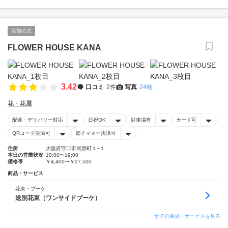
店舗公式
FLOWER HOUSE KANA
3.42
口コミ
2件
写真
24枚
花・花屋
配達・デリバリー対応
日祝OK
駐車場有
カード可
QRコード決済可
電子マネー決済可
住所
大阪府守口市河原町１−１
本日の営業状況
10:00〜19:00
価格帯
￥4,400〜￥27,500
商品・サービス
花束・ブーケ
送別花束（ワンサイドブーケ）
全ての商品・サービスを見る