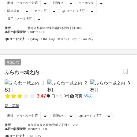
配達・デリバリー対応
日祝OK
クーポン有
駐車場有
カード可
QRコード決済可
電子マネー決済可
住所
北海道札幌市中央区南四条西9丁目1009
本日の営業状況
9:00〜18:00
QRコード決済
PayPay
LINE Pay
楽天ペイ
d払い
au Pay
店舗公式
ふらわー城之内
3.47
口コミ
3件
写真
65枚
花・花屋
配達・デリバリー対応
日祝OK
QRコード決済可
住所
奈良県奈良市富雄元町２丁目１−２２
本日の営業状況
10:00〜19:00
QRコード決済
LINE Pay