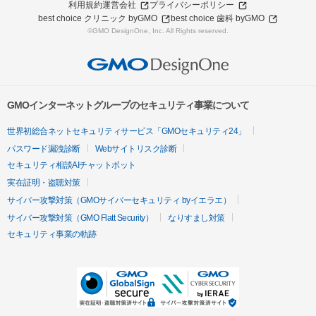
利用規約
運営会社
プライバシーポリシー
best choice クリニック byGMO
best choice 歯科 byGMO
©GMO DesignOne, Inc. All Rights reserved.
GMOインターネットグループのセキュリティ事業について
世界初総合ネットセキュリティサービス「GMOセキュリティ24」
パスワード漏洩診断
Webサイトリスク診断
セキュリティ相談AIチャットボット
実在証明・盗聴対策
サイバー攻撃対策（GMOサイバーセキュリティ byイエラエ）
サイバー攻撃対策（GMO Flatt Security）
なりすまし対策
セキュリティ事業の軌跡