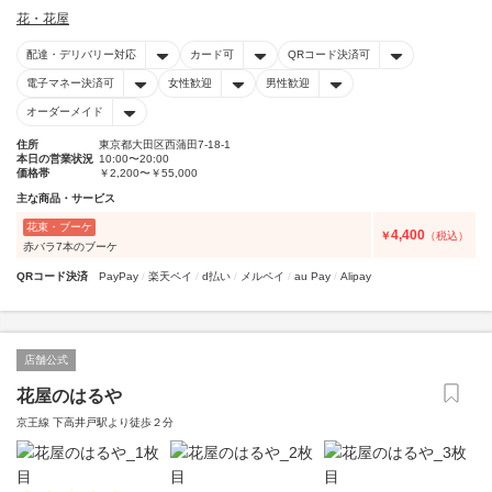
花・花屋
配達・デリバリー対応
カード可
QRコード決済可
電子マネー決済可
女性歓迎
男性歓迎
オーダーメイド
住所
東京都大田区西蒲田7-18-1
本日の営業状況
10:00〜20:00
価格帯
￥2,200〜￥55,000
主な商品・サービス
花束・ブーケ
4,400
￥
（税込）
赤バラ7本のブーケ
QRコード決済
PayPay
楽天ペイ
d払い
メルペイ
au Pay
Alipay
店舗公式
花屋のはるや
京王線 下高井戸駅より徒歩２分