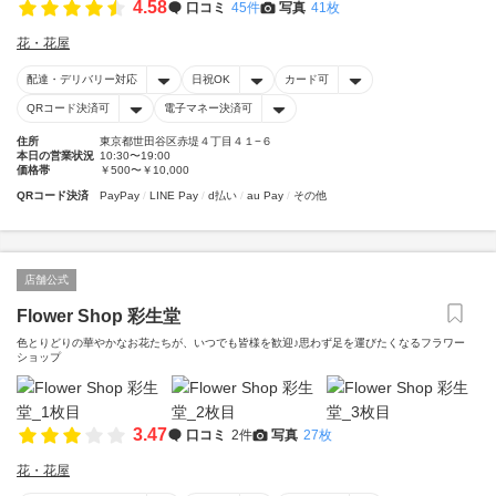
4.58
口コミ
45件
写真
41枚
花・花屋
配達・デリバリー対応
日祝OK
カード可
QRコード決済可
電子マネー決済可
住所
東京都世田谷区赤堤４丁目４１−６
本日の営業状況
10:30〜19:00
価格帯
￥500〜￥10,000
QRコード決済
PayPay
LINE Pay
d払い
au Pay
その他
店舗公式
Flower Shop 彩生堂
色とりどりの華やかなお花たちが、いつでも皆様を歓迎♪思わず足を運びたくなるフラワー
ショップ
3.47
口コミ
2件
写真
27枚
花・花屋