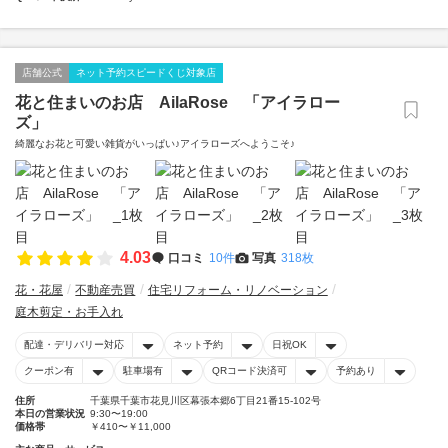
店舗公式
ネット予約スピードくじ対象店
花と住まいのお店 AilaRose 「アイラロー
ズ」
綺麗なお花と可愛い雑貨がいっぱい♪アイラローズへようこそ♪
4.03
口コミ
10件
写真
318枚
花・花屋
不動産売買
住宅リフォーム・リノベーション
庭木剪定・お手入れ
配達・デリバリー対応
ネット予約
日祝OK
クーポン有
駐車場有
QRコード決済可
予約あり
住所
千葉県千葉市花見川区幕張本郷6丁目21番15-102号
本日の営業状況
9:30〜19:00
価格帯
￥410〜￥11,000