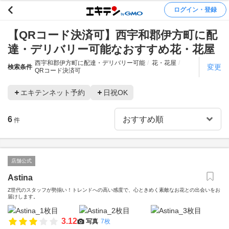
ログイン・登録
【QRコード決済可】西宇和郡伊方町に配
達・デリバリー可能なおすすめ花・花屋
西宇和郡伊方町に配達・デリバリー可能
花・花屋
変更
検索条件
QRコード決済可
エキテンネット予約
日祝OK
6
件
店舗公式
Astina
Z世代のスタッフが勢揃い！トレンドへの高い感度で、心ときめく素敵なお花との出会いをお
届けします。
3.12
写真
7枚