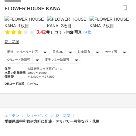
FLOWER HOUSE KANA
3.42
口コミ
2件
写真
24枚
花・花屋
配達・デリバリー対応
日祝OK
駐車場有
カード可
QRコード決済可
電子マネー決済可
住所
大阪府守口市河原町１−１
本日の営業状況
10:00〜19:00
価格帯
￥4,400〜￥27,500
QRコード決済
PayPay
エキテン
ショッピング
花・花屋
愛媛県西宇和郡伊方町に配達・デリバリー可能な花・花屋