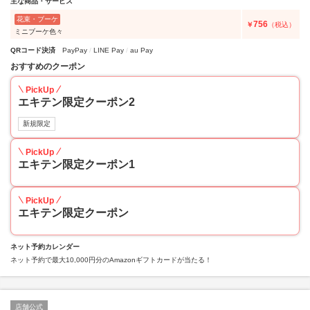
主な商品・サービス
花束・ブーケ
756
￥
（税込）
ミニブーケ色々
QRコード決済
PayPay
LINE Pay
au Pay
おすすめのクーポン
PickUp
エキテン限定クーポン2
新規限定
PickUp
エキテン限定クーポン1
PickUp
エキテン限定クーポン
ネット予約カレンダー
ネット予約で最大10,000円分のAmazonギフトカードが当たる！
店舗公式