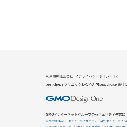
利用規約
運営会社
プライバシーポリシー
best choice クリニック byGMO
best choice 歯科
GMOインターネットグループのセキュリティ事業に
世界初総合ネットセキュリティサービス「GMOセキュリティ2
実在証明・盗聴対策
サイバー攻撃対策（GMOサイバーセキ