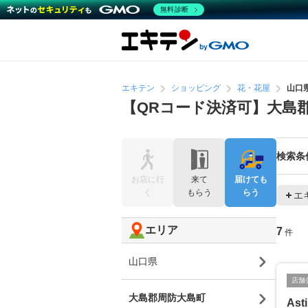
無料診断
エキテン
ショッピング
花・花屋
山口
【QRコード決済可】大島
検索条
お店に行
来て
届けても
く
もらう
らう
エ
エリア
7
件
山口県
店舗
大島郡周防大島町
Ast