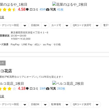
4.58
口コミ
45件
写真
41枚
花屋
・デリバリー対応
日祝OK
カード可
QRコード決済可
電子
東京都世田谷区赤堤４丁目４１−６
営業状況
10:30〜19:00
￥500〜￥10,000
ード決済
PayPay
LINE Pay
d払い
au Pay
その他
公式
ルコ花店
郡杉戸町高野台エリアにオープンして11年目を迎えます！
4.18
口コミ
19件
写真
282枚
花屋
・デリバリー対応
日祝OK
駐車場有
QRコード決済可