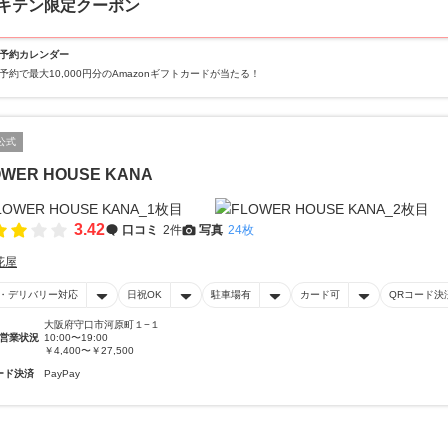
キテン限定クーポン
予約カレンダー
予約で最大10,000円分のAmazonギフトカードが当たる！
公式
OWER HOUSE KANA
3.42
口コミ
2件
写真
24枚
花屋
・デリバリー対応
日祝OK
駐車場有
カード可
QRコード決
大阪府守口市河原町１−１
営業状況
10:00〜19:00
￥4,400〜￥27,500
ード決済
PayPay