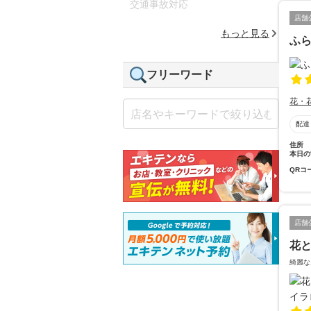
交通事故対応
店舗
もっと見る
ふ
フリーワード
花・
配達
住所
本日の
QRコ
店舗
花と
綺麗な