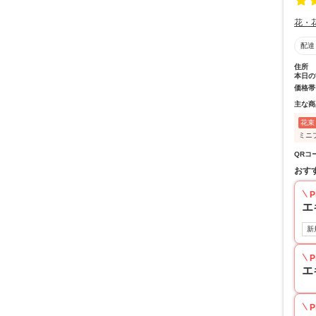
花・
配達
住所
本日の
価格帯
主な商
花束
ミニ
QRコ
おす
P
エ
新
P
エ
P