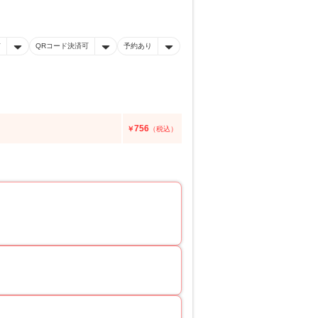
有
QRコード決済可
予約あり
756
￥
（税込）