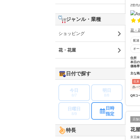
Z世代
ジャンル・業種
花・
ショッピング
配達
オー
花・花屋
住所
本日の
価格帯
日付で探す
主な商
花束
赤バ
今日
明日
8/7
8/8
QRコ
日時
日曜日
指定
8/9
店舗
花
特長
京王線