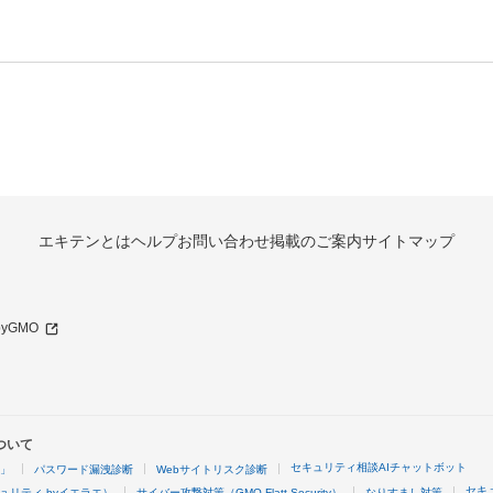
エキテンとは
ヘルプ
お問い合わせ
掲載のご案内
サイトマップ
 byGMO
ついて
セキュリティ相談AIチャットボット
4」
パスワード漏洩診断
Webサイトリスク診断
セキ
ュリティ byイエラエ）
サイバー攻撃対策（GMO Flatt Security）
なりすまし対策