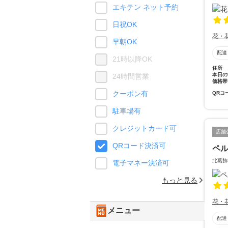
エキテン ネット予約
日祝OK
花・
早朝OK
配達
21時以降OK
住所
本日の
24時間営業
価格帯
クーポン有
QRコ
駐車場有
クレジットカード可
店舗
QRコード決済可
ペ
北葛飾
電子マネー決済可
もっと見る
花・
メニュー
配達