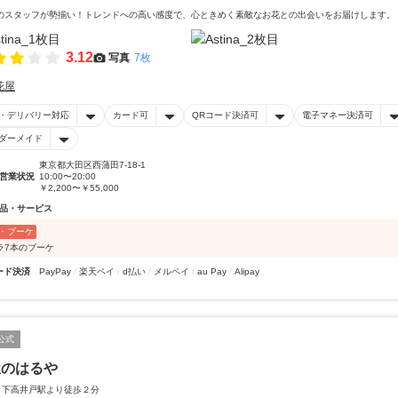
のスタッフが勢揃い！トレンドへの高い感度で、心ときめく素敵なお花との出会いをお届けします。
3.12
写真
7枚
花屋
・デリバリー対応
カード可
QRコード決済可
電子マネー決済可
ダーメイド
東京都大田区西蒲田7-18-1
営業状況
10:00〜20:00
￥2,200〜￥55,000
品・サービス
・ブーケ
ラ7本のブーケ
ード決済
PayPay
楽天ペイ
d払い
メルペイ
au Pay
Alipay
公式
屋のはるや
 下高井戸駅より徒歩２分