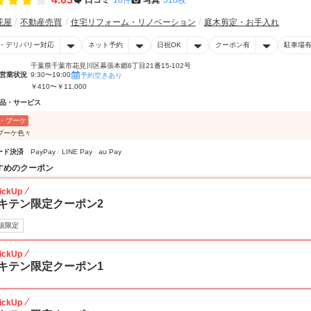
花屋
不動産売買
住宅リフォーム・リノベーション
庭木剪定・お手入れ
・デリバリー対応
ネット予約
日祝OK
クーポン有
駐車場
千葉県千葉市花見川区幕張本郷6丁目21番15-102号
営業状況
9:30〜19:00
予約空きあり
￥410〜￥11,000
品・サービス
・ブーケ
ブーケ色々
ード決済
PayPay
LINE Pay
au Pay
すめのクーポン
ickUp
キテン限定クーポン2
規限定
ickUp
キテン限定クーポン1
ickUp