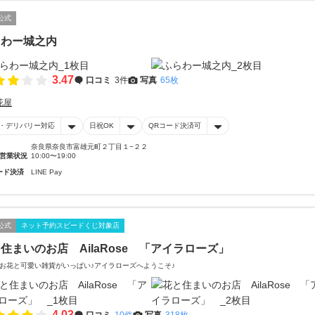
公式
らわー城之内
3.47
口コミ
3件
写真
65枚
花屋
・デリバリー対応
日祝OK
QRコード決済可
奈良県奈良市富雄元町２丁目１−２２
営業状況
10:00〜19:00
ード決済
LINE Pay
公式
ネット予約スピードくじ対象店
住まいのお店 AilaRose 「アイラローズ」
お花と可愛い雑貨がいっぱい♪アイラローズへようこそ♪
4.03
口コミ
10件
写真
318枚