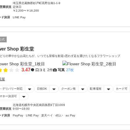
埼玉県北葛飾郡杉戸町高野台南1-1-9
営業状況
定休日
￥2,200〜￥16,200
ード決済
LINE Pay
公式
wer Shop 彩生堂
どりの華やかなお花たちが、いつでも皆様を歓迎♪思わず足を運びたくなるフラワーショップ
3.47
口コミ
2件
写真
27枚
花屋
・デリバリー対応
日祝OK
クーポン有
駐車場有
カード可
マネー決済可
北海道札幌市中央区南四条西9丁目1009
営業状況
9:00〜18:00
ード決済
PayPay
LINE Pay
楽天ペイ
d払い
au Pay