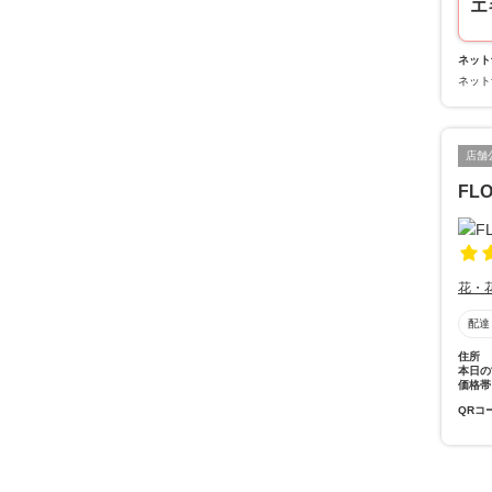
エ
ネット
ネット
店舗
FL
花・
配達
住所
本日の
価格帯
QRコ