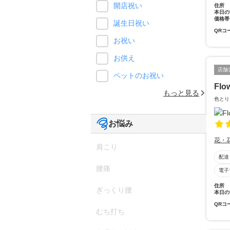
開店祝い
住所
本日の
価格帯
誕生日祝い
QRコ
お祝い
お供え
店舗
ペットのお祝い
Flo
もっと見る
色とり
お悩み
花・
肩こり
配達
腰痛
電子
住所
ぎっくり腰
本日の
QRコ
むち打ち