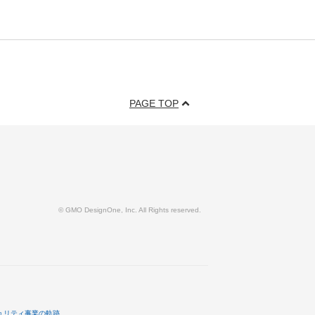
PAGE TOP
© GMO DesignOne, Inc. All Rights reserved.
ュリティ事業の軌跡