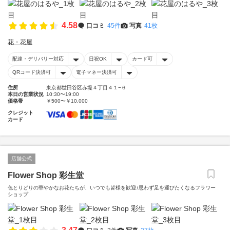
4.58
口コミ
45件
写真
41枚
花・花屋
配達・デリバリー対応
日祝OK
カード可
QRコード決済可
電子マネー決済可
住所
東京都世田谷区赤堤４丁目４１−６
本日の営業状況
10:30〜19:00
価格帯
￥500〜￥10,000
クレジット
カード
店舗公式
Flower Shop 彩生堂
色とりどりの華やかなお花たちが、いつでも皆様を歓迎♪思わず足を運びたくなるフラワー
ショップ