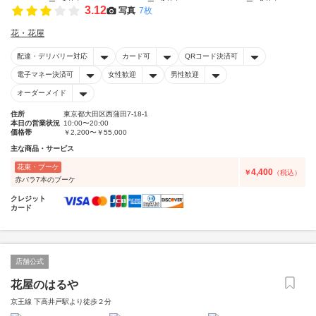
3.12
写真
7枚
花・花屋
配達・デリバリー対応
カード可
QRコード決済可
電子マネー決済可
女性歓迎
男性歓迎
オーダーメイド
住所
東京都大田区西蒲田7-18-1
本日の営業状況
10:00〜20:00
価格帯
￥2,200〜￥55,000
主な商品・サービス
花束・ブーケ
4,400
￥
（税込）
赤バラ7本のブーケ
クレジット
カード
店舗公式
花屋のはるや
京王線 下高井戸駅より徒歩２分