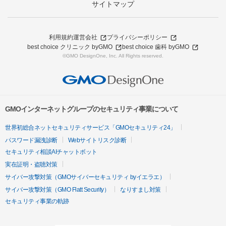
サイトマップ
利用規約
運営会社
プライバシーポリシー
best choice クリニック byGMO
best choice 歯科 byGMO
©GMO DesignOne, Inc. All Rights reserved.
GMOインターネットグループのセキュリティ事業について
世界初総合ネットセキュリティサービス「GMOセキュリティ24」
パスワード漏洩診断
Webサイトリスク診断
セキュリティ相談AIチャットボット
実在証明・盗聴対策
サイバー攻撃対策（GMOサイバーセキュリティ byイエラエ）
サイバー攻撃対策（GMO Flatt Security）
なりすまし対策
セキュリティ事業の軌跡