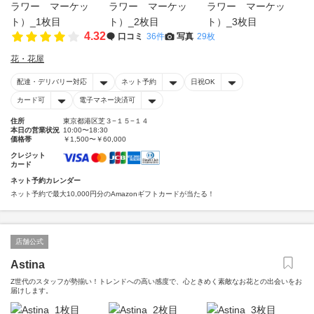
4.32
口コミ
36件
写真
29枚
花・花屋
配達・デリバリー対応
ネット予約
日祝OK
カード可
電子マネー決済可
住所
東京都港区芝３−１５−１４
本日の営業状況
10:00〜18:30
価格帯
￥1,500〜￥60,000
クレジット
カード
ネット予約カレンダー
ネット予約で最大10,000円分のAmazonギフトカードが当たる！
店舗公式
Astina
Z世代のスタッフが勢揃い！トレンドへの高い感度で、心ときめく素敵なお花との出会いをお
届けします。