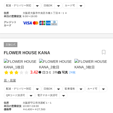
配達・デリバリー対応
日祝OK
カード可
住所
大阪府大阪市中央区今橋１丁目８−１４
本日の営業状況
9:00〜19:00
クレジット
カード
店舗公式
FLOWER HOUSE KANA
3.42
口コミ
2件
写真
24枚
花・花屋
配達・デリバリー対応
日祝OK
駐車場有
カード可
QRコード決済可
電子マネー決済可
住所
大阪府守口市河原町１−１
本日の営業状況
10:00〜19:00
価格帯
￥4,400〜￥27,500