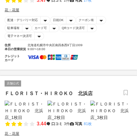
3.47
口コミ
2件
写真
27枚
花・花屋
配達・デリバリー対応
日祝OK
クーポン有
駐車場有
カード可
QRコード決済可
電子マネー決済可
住所
北海道札幌市中央区南四条西9丁目1009
本日の営業状況
9:00〜18:00
クレジット
カード
店舗公式
ＦＬＯＲＩＳＴ・ＨＩＲＯＫＯ 北浜店
3.44
口コミ
3件
写真
81枚
花・花屋