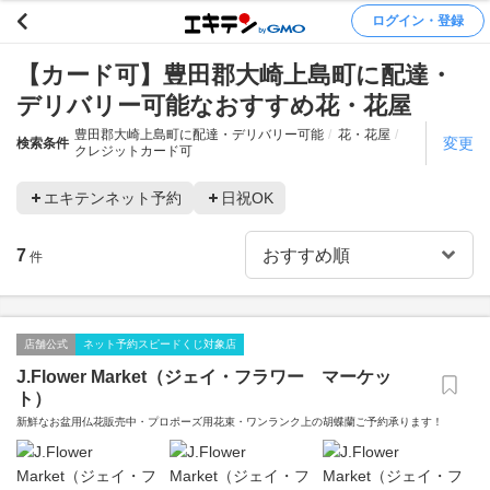
ログイン・登録
【カード可】豊田郡大崎上島町に配達・
デリバリー可能なおすすめ花・花屋
豊田郡大崎上島町に配達・デリバリー可能
花・花屋
変更
検索条件
クレジットカード可
エキテンネット予約
日祝OK
7
件
店舗公式
ネット予約スピードくじ対象店
J.Flower Market（ジェイ・フラワー マーケッ
ト）
新鮮なお盆用仏花販売中・プロポーズ用花束・ワンランク上の胡蝶蘭ご予約承ります！