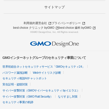
サイトマップ
利用規約
運営会社
プライバシーポリシー
best choice クリニック byGMO
best choice 歯科 byGMO
©GMO DesignOne, Inc. All Rights reserved.
GMOインターネットグループのセキュリティ事業について
世界初総合ネットセキュリティサービス「GMOセキュリティ24」
パスワード漏洩診断
Webサイトリスク診断
セキュリティ相談AIチャットボット
実在証明・盗聴対策
サイバー攻撃対策（GMOサイバーセキュリティ byイエラエ）
サイバー攻撃対策（GMO Flatt Security）
なりすまし対策
セキュリティ事業の軌跡