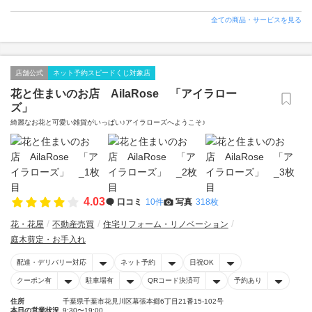
全ての商品・サービスを見る
店舗公式
ネット予約スピードくじ対象店
花と住まいのお店 AilaRose 「アイラロー
ズ」
綺麗なお花と可愛い雑貨がいっぱい♪アイラローズへようこそ♪
4.03
口コミ
10件
写真
318枚
花・花屋
不動産売買
住宅リフォーム・リノベーション
庭木剪定・お手入れ
配達・デリバリー対応
ネット予約
日祝OK
クーポン有
駐車場有
QRコード決済可
予約あり
住所
千葉県千葉市花見川区幕張本郷6丁目21番15-102号
本日の営業状況
9:30〜19:00