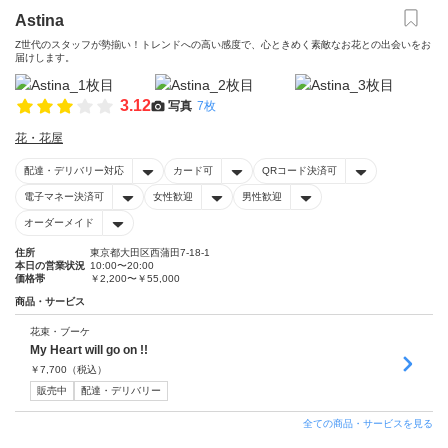
Astina
Z世代のスタッフが勢揃い！トレンドへの高い感度で、心ときめく素敵なお花との出会いをお
届けします。
3.12
写真
7枚
花・花屋
配達・デリバリー対応
カード可
QRコード決済可
電子マネー決済可
女性歓迎
男性歓迎
オーダーメイド
住所
東京都大田区西蒲田7-18-1
本日の営業状況
10:00〜20:00
価格帯
￥2,200〜￥55,000
商品・サービス
花束・ブーケ
My Heart will go on !!
￥
7,700
（税込）
販売中
配達・デリバリー
全ての商品・サービスを見る