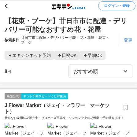
ログイン・登録
【花束・ブーケ】廿日市市に配達・デリ
バリー可能なおすすめ花・花屋
廿日市市に配達・デリバリー可能
花・花屋
花束・
変更
検索条件
ブーケ
エキテンネット予約
日祝OK
早朝OK
8
件
店舗公式
ネット予約スピードくじ対象店
J.Flower Market（ジェイ・フラワー マーケッ
ト）
新鮮なお盆用仏花販売中・プロポーズ用花束・ワンランク上の胡蝶蘭ご予約承ります！