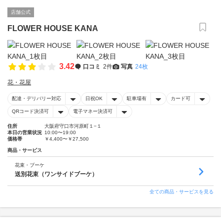
店舗公式
FLOWER HOUSE KANA
3.42
口コミ
2件
写真
24枚
花・花屋
配達・デリバリー対応
日祝OK
駐車場有
カード可
QRコード決済可
電子マネー決済可
住所
大阪府守口市河原町１−１
本日の営業状況
10:00〜19:00
価格帯
￥4,400〜￥27,500
商品・サービス
花束・ブーケ
送別花束（ワンサイドブーケ）
全ての商品・サービスを見る