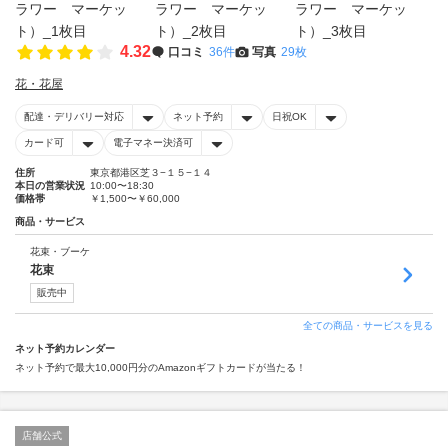
4.32
口コミ
36件
写真
29枚
花・花屋
配達・デリバリー対応
ネット予約
日祝OK
カード可
電子マネー決済可
住所
東京都港区芝３−１５−１４
本日の営業状況
10:00〜18:30
価格帯
￥1,500〜￥60,000
商品・サービス
花束・ブーケ
花束
販売中
全ての商品・サービスを見る
ネット予約カレンダー
ネット予約で最大10,000円分のAmazonギフトカードが当たる！
店舗公式