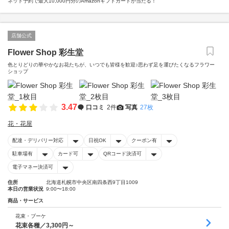
ネット予約で最大10,000円分のAmazonギフトカードが当たる！
店舗公式
Flower Shop 彩生堂
色とりどりの華やかなお花たちが、いつでも皆様を歓迎♪思わず足を運びたくなるフラワー
ショップ
3.47
口コミ
2件
写真
27枚
花・花屋
配達・デリバリー対応
日祝OK
クーポン有
駐車場有
カード可
QRコード決済可
電子マネー決済可
住所
北海道札幌市中央区南四条西9丁目1009
本日の営業状況
9:00〜18:00
商品・サービス
花束・ブーケ
花束各種／3,300円～