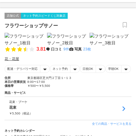
店舗公式
ネット予約スピードくじ対象店
フラワーショップサノー
3.81
口コミ
9件
写真
23枚
花・花屋
配達・デリバリー対応
ネット予約
日祝OK
早朝OK
住所
東京都港区芝大門２丁目１−１３
本日の営業状況
8:00〜17:00
価格帯
￥500〜￥5,500
商品・サービス
花束・ブーケ
花束
￥
5,500
（税込）
全ての商品・サービスを見る
ネット予約カレンダー