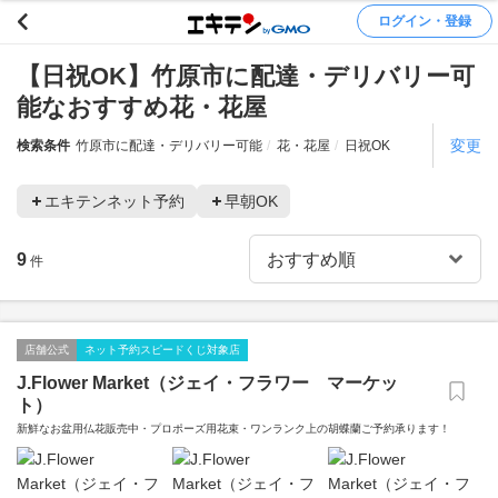
ログイン・登録
【日祝OK】竹原市に配達・デリバリー可
能なおすすめ花・花屋
変更
検索条件
竹原市に配達・デリバリー可能
花・花屋
日祝OK
エキテンネット予約
早朝OK
9
件
店舗公式
ネット予約スピードくじ対象店
J.Flower Market（ジェイ・フラワー マーケッ
ト）
新鮮なお盆用仏花販売中・プロポーズ用花束・ワンランク上の胡蝶蘭ご予約承ります！