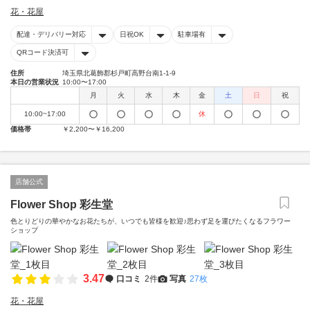
花・花屋
配達・デリバリー対応
日祝OK
駐車場有
QRコード決済可
住所
埼玉県北葛飾郡杉戸町高野台南1-1-9
本日の営業状況
10:00〜17:00
月
火
水
木
金
土
日
祝
10:00~17:00
休
価格帯
￥2,200〜￥16,200
店舗公式
Flower Shop 彩生堂
色とりどりの華やかなお花たちが、いつでも皆様を歓迎♪思わず足を運びたくなるフラワー
ショップ
3.47
口コミ
2件
写真
27枚
花・花屋