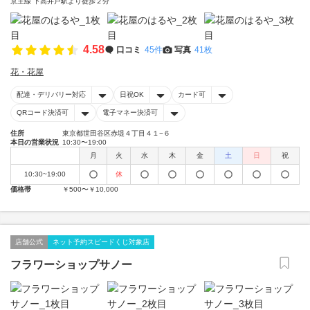
京王線 下高井戸駅より徒歩２分
4.58
口コミ
45件
写真
41枚
花・花屋
配達・デリバリー対応
日祝OK
カード可
QRコード決済可
電子マネー決済可
住所
東京都世田谷区赤堤４丁目４１−６
本日の営業状況
10:30〜19:00
月
火
水
木
金
土
日
祝
10:30~19:00
休
価格帯
￥500〜￥10,000
店舗公式
ネット予約スピードくじ対象店
フラワーショップサノー