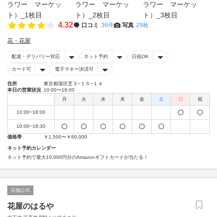
4.32
口コミ
36件
写真
29枚
花・花屋
配達・デリバリー対応
ネット予約
日祝OK
カード可
電子マネー決済可
住所
東京都港区芝３−１５−１４
本日の営業状況
10:00〜18:00
月
火
水
木
金
土
日
祝
10:00~18:00
10:00~18:30
価格帯
￥1,500〜￥60,000
ネット予約カレンダー
ネット予約で最大10,000円分のAmazonギフトカードが当たる！
店舗公式
花屋のはるや