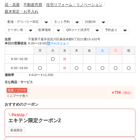
花・花屋
不動産売買
住宅リフォーム・リノベーション
庭木剪定・お手入れ
配達・デリバリー対応
ネット予約
日祝OK
クーポン有
駐車場有
QRコード決済可
予約あり
住所
千葉県千葉市花見川区幕張本郷6丁目21番15-102号
本日の営業状況
9:30〜19:00
予約空きあり
月
火
水
木
金
土
日
祝
9:30~18:30
休
9:30~19:00
休
価格帯
￥410〜￥11,000
主な商品・サービス
花束・ブーケ
756
￥
（税込）
ミニブーケ色々
おすすめのクーポン
PickUp
エキテン限定クーポン2
新規限定