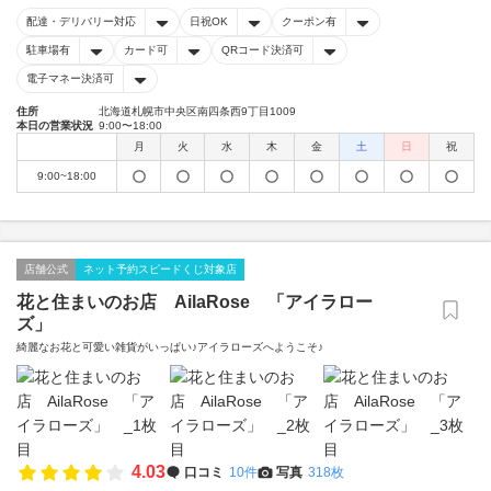
配達・デリバリー対応
日祝OK
クーポン有
駐車場有
カード可
QRコード決済可
電子マネー決済可
住所
北海道札幌市中央区南四条西9丁目1009
本日の営業状況
9:00〜18:00
月
火
水
木
金
土
日
祝
9:00~18:00
店舗公式
ネット予約スピードくじ対象店
花と住まいのお店 AilaRose 「アイラロー
ズ」
綺麗なお花と可愛い雑貨がいっぱい♪アイラローズへようこそ♪
4.03
口コミ
10件
写真
318枚