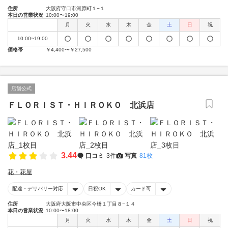
住所
大阪府守口市河原町１−１
本日の営業状況
10:00〜19:00
月
火
水
木
金
土
日
祝
10:00~19:00
価格帯
￥4,400〜￥27,500
店舗公式
ＦＬＯＲＩＳＴ・ＨＩＲＯＫＯ 北浜店
3.44
口コミ
3件
写真
81枚
花・花屋
配達・デリバリー対応
日祝OK
カード可
住所
大阪府大阪市中央区今橋１丁目８−１４
本日の営業状況
10:00〜18:00
月
火
水
木
金
土
日
祝