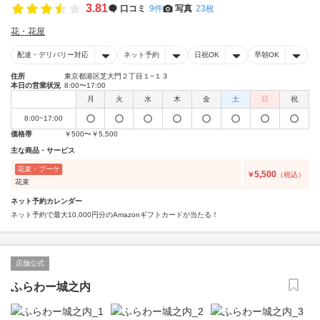
3.81
口コミ
9件
写真
23枚
花・花屋
配達・デリバリー対応
ネット予約
日祝OK
早朝OK
住所
東京都港区芝大門２丁目１−１３
本日の営業状況
8:00〜17:00
月
火
水
木
金
土
日
祝
8:00~17:00
価格帯
￥500〜￥5,500
主な商品・サービス
花束・ブーケ
5,500
￥
（税込）
花束
ネット予約カレンダー
ネット予約で最大10,000円分のAmazonギフトカードが当たる！
店舗公式
ふらわー城之内