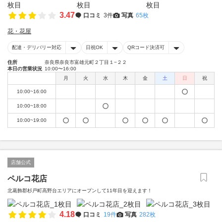
3.47
口コミ
3件
写真
65枚
花・花屋
配達・デリバリー対応
日祝OK
QRコード決済可
住所
奈良県奈良市富雄元町２丁目１−２２
本日の営業状況
10:00〜16:00
月
火
水
木
金
土
日
祝
10:00~16:00
10:00~18:00
10:00~19:00
店舗公式
ペルコ花店
北葛飾郡杉戸町高野台エリアにオープンして11年目を迎えます！
4.18
口コミ
19件
写真
282枚