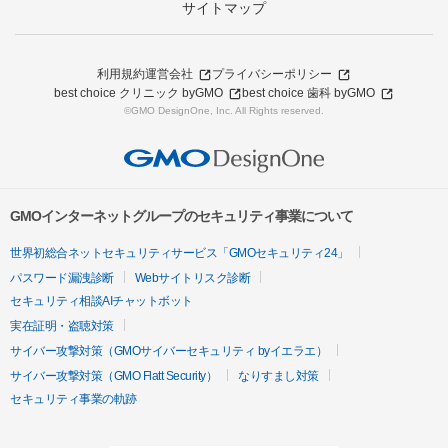
サイトマップ
利用規約
運営会社
プライバシーポリシー
best choice クリニック byGMO
best choice 歯科 byGMO
©GMO DesignOne, Inc. All Rights reserved.
GMOインターネットグループのセキュリティ事業について
世界初総合ネットセキュリティサービス「GMOセキュリティ24」
パスワード漏洩診断
Webサイトリスク診断
セキュリティ相談AIチャットボット
実在証明・盗聴対策
サイバー攻撃対策（GMOサイバーセキュリティ byイエラエ）
サイバー攻撃対策（GMO Flatt Security）
なりすまし対策
セキュリティ事業の軌跡