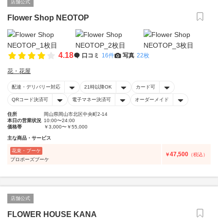
店舗公式
Flower Shop NEOTOP
4.18
口コミ
16件
写真
22枚
花・花屋
配達・デリバリー対応
21時以降OK
カード可
QRコード決済可
電子マネー決済可
オーダーメイド
住所
岡山県岡山市北区中央町2-14
本日の営業状況
10:00〜24:00
価格帯
￥3,000〜￥55,000
主な商品・サービス
花束・ブーケ
47,500
￥
（税込）
プロポーズブーケ
店舗公式
FLOWER HOUSE KANA