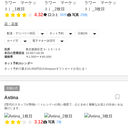
4.32
口コミ
36件
写真
29枚
花・花屋
配達・デリバリー対応
ネット予約
日祝OK
カード可
電子マネー決済可
住所
東京都港区芝３−１５−１４
本日の営業状況
10:00〜18:30
価格帯
￥1,500〜￥60,000
ネット予約カレンダー
ネット予約で最大10,000円分のAmazonギフトカードが当たる！
店舗公式
Astina
Z世代のスタッフが勢揃い！トレンドへの高い感度で、心ときめく素敵なお花との出会いをお
届けします。
3.12
写真
7枚