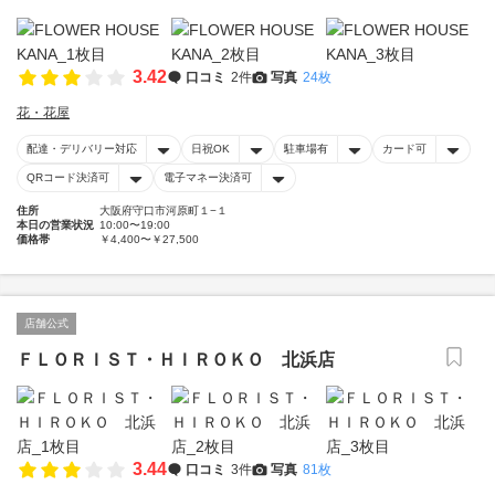
3.42
口コミ
2件
写真
24枚
花・花屋
配達・デリバリー対応
日祝OK
駐車場有
カード可
QRコード決済可
電子マネー決済可
住所
大阪府守口市河原町１−１
本日の営業状況
10:00〜19:00
価格帯
￥4,400〜￥27,500
店舗公式
ＦＬＯＲＩＳＴ・ＨＩＲＯＫＯ 北浜店
3.44
口コミ
3件
写真
81枚