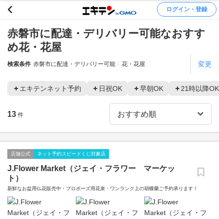
ログイン・登録
赤磐市に配達・デリバリー可能なおすす
め花・花屋
変更
検索条件
赤磐市に配達・デリバリー可能
花・花屋
エキテンネット予約
日祝OK
早朝OK
21時以降OK
13
件
店舗公式
ネット予約スピードくじ対象店
J.Flower Market（ジェイ・フラワー マーケッ
ト）
新鮮なお盆用仏花販売中・プロポーズ用花束・ワンランク上の胡蝶蘭ご予約承ります！