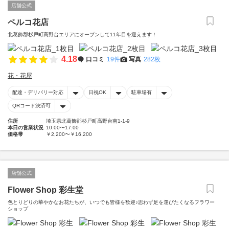
店舗公式
ペルコ花店
北葛飾郡杉戸町高野台エリアにオープンして11年目を迎えます！
4.18
口コミ
19件
写真
282枚
花・花屋
配達・デリバリー対応
日祝OK
駐車場有
QRコード決済可
住所
埼玉県北葛飾郡杉戸町高野台南1-1-9
本日の営業状況
10:00〜17:00
価格帯
￥2,200〜￥16,200
店舗公式
Flower Shop 彩生堂
色とりどりの華やかなお花たちが、いつでも皆様を歓迎♪思わず足を運びたくなるフラワー
ショップ