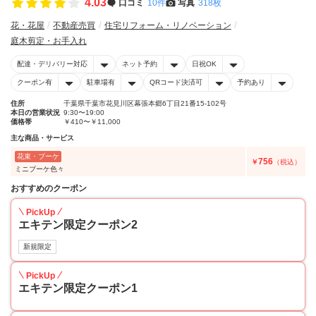
4.03
口コミ
10件
写真
318枚
花・花屋
不動産売買
住宅リフォーム・リノベーション
庭木剪定・お手入れ
配達・デリバリー対応
ネット予約
日祝OK
クーポン有
駐車場有
QRコード決済可
予約あり
住所
千葉県千葉市花見川区幕張本郷6丁目21番15-102号
本日の営業状況
9:30〜19:00
価格帯
￥410〜￥11,000
主な商品・サービス
花束・ブーケ
756
￥
（税込）
ミニブーケ色々
おすすめのクーポン
PickUp
エキテン限定クーポン2
新規限定
PickUp
エキテン限定クーポン1