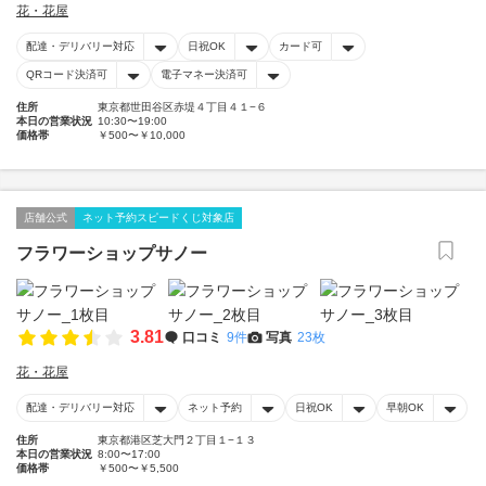
花・花屋
配達・デリバリー対応
日祝OK
カード可
QRコード決済可
電子マネー決済可
住所
東京都世田谷区赤堤４丁目４１−６
本日の営業状況
10:30〜19:00
価格帯
￥500〜￥10,000
店舗公式
ネット予約スピードくじ対象店
フラワーショップサノー
3.81
口コミ
9件
写真
23枚
花・花屋
配達・デリバリー対応
ネット予約
日祝OK
早朝OK
住所
東京都港区芝大門２丁目１−１３
本日の営業状況
8:00〜17:00
価格帯
￥500〜￥5,500