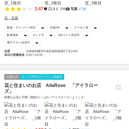
3.47
口コミ
2件
写真
27枚
花・花屋
配達・デリバリー対応
日祝OK
クーポン有
駐車場有
カード可
QRコード決済可
電子マネー決済可
住所
北海道札幌市中央区南四条西9丁目1009
本日の営業状況
9:00〜18:00
店舗公式
ネット予約スピードくじ対象店
花と住まいのお店 AilaRose 「アイラロー
ズ」
綺麗なお花と可愛い雑貨がいっぱい♪アイラローズへようこそ♪