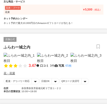
主な商品・サービス
花束・ブーケ
5,500
￥
（税込）
花束
ネット予約カレンダー
ネット予約で最大10,000円分のAmazonギフトカードが当たる！
店舗公式
ふらわー城之内
3.47
口コミ
3件
写真
65枚
花・花屋
配達・デリバリー対応
日祝OK
QRコード決済可
住所
奈良県奈良市富雄元町２丁目１−２２
本日の営業状況
10:00〜19:00