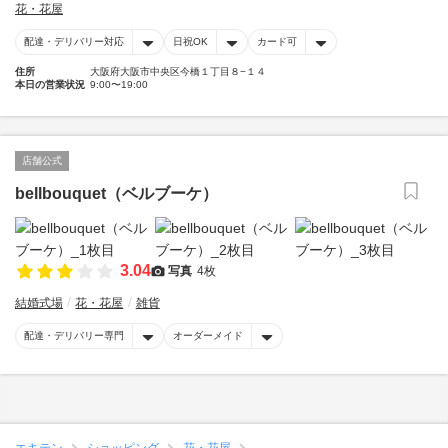
花・花屋
配達・デリバリー対応
日祝OK
カード可
住所
大阪府大阪市中央区今橋１丁目８−１４
本日の営業状況
9:00〜19:00
店舗公式
bellbouquet（ベルブーケ）
3.04
写真
4枚
結婚式場
花・花屋
雑貨
配達・デリバリー専門
オーダーメイド