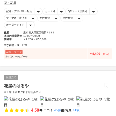
花・花屋
配達・デリバリー対応
カード可
QRコード決済可
電子マネー決済可
女性歓迎
男性歓迎
オーダーメイド
住所
東京都大田区西蒲田7-18-1
本日の営業状況
10:00〜20:00
価格帯
￥2,200〜￥55,000
主な商品・サービス
花束・ブーケ
4,400
￥
（税込）
赤バラ7本のブーケ
店舗公式
花屋のはるや
京王線 下高井戸駅より徒歩２分
4.58
口コミ
45件
写真
41枚