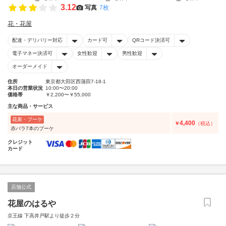
3.12
写真
7枚
花・花屋
配達・デリバリー対応
カード可
QRコード決済可
電子マネー決済可
女性歓迎
男性歓迎
オーダーメイド
住所
東京都大田区西蒲田7-18-1
本日の営業状況
10:00〜20:00
価格帯
￥2,200〜￥55,000
主な商品・サービス
花束・ブーケ
4,400
￥
（税込）
赤バラ7本のブーケ
クレジット
カード
店舗公式
花屋のはるや
京王線 下高井戸駅より徒歩２分