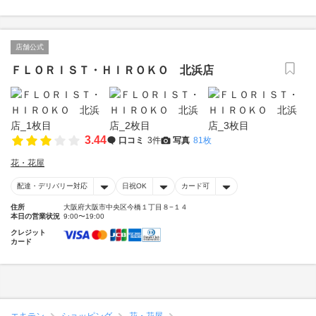
店舗公式
ＦＬＯＲＩＳＴ・ＨＩＲＯＫＯ 北浜店
3.44
口コミ
3件
写真
81枚
花・花屋
配達・デリバリー対応
日祝OK
カード可
住所
大阪府大阪市中央区今橋１丁目８−１４
本日の営業状況
9:00〜19:00
クレジット
カード