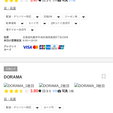
3.47
口コミ
2件
写真
27枚
花・花屋
配達・デリバリー対応
日祝OK
クーポン有
駐車場有
カード可
QRコード決済可
電子マネー決済可
住所
北海道札幌市中央区南四条西9丁目1009
本日の営業状況
9:00〜18:00
クレジット
カード
店舗公式
DORAMA
3.80
口コミ
8件
写真
1枚
花・花屋
配達・デリバリー対応
カード可