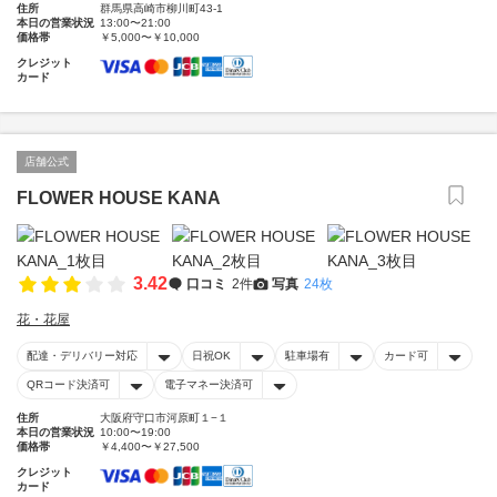
住所
群馬県高崎市柳川町43-1
本日の営業状況
13:00〜21:00
価格帯
￥5,000〜￥10,000
クレジット
カード
店舗公式
FLOWER HOUSE KANA
3.42
口コミ
2件
写真
24枚
花・花屋
配達・デリバリー対応
日祝OK
駐車場有
カード可
QRコード決済可
電子マネー決済可
住所
大阪府守口市河原町１−１
本日の営業状況
10:00〜19:00
価格帯
￥4,400〜￥27,500
クレジット
カード