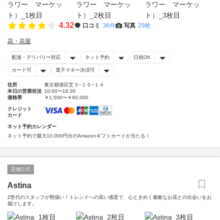
4.32
口コミ
36件
写真
29枚
花・花屋
配達・デリバリー対応
ネット予約
日祝OK
カード可
電子マネー決済可
住所
東京都港区芝３−１５−１４
本日の営業状況
10:00〜18:30
価格帯
￥1,500〜￥60,000
クレジット
カード
ネット予約カレンダー
ネット予約で最大10,000円分のAmazonギフトカードが当たる！
店舗公式
Astina
Z世代のスタッフが勢揃い！トレンドへの高い感度で、心ときめく素敵なお花との出会いをお
届けします。