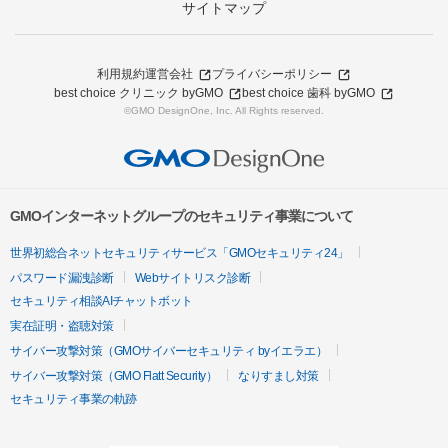
サイトマップ
利用規約
運営会社
プライバシーポリシー
best choice クリニック byGMO
best choice 歯科 byGMO
©GMO DesignOne, Inc. All Rights reserved.
GMOインターネットグループのセキュリティ事業について
世界初総合ネットセキュリティサービス「GMOセキュリティ24」
パスワード漏洩診断
Webサイトリスク診断
セキュリティ相談AIチャットボット
実在証明・盗聴対策
サイバー攻撃対策（GMOサイバーセキュリティ byイエラエ）
サイバー攻撃対策（GMO Flatt Security）
なりすまし対策
セキュリティ事業の軌跡