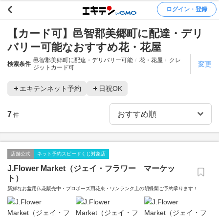
ログイン・登録
【カード可】邑智郡美郷町に配達・デリ
バリー可能なおすすめ花・花屋
邑智郡美郷町に配達・デリバリー可能
花・花屋
クレ
変更
検索条件
ジットカード可
エキテンネット予約
日祝OK
7
件
店舗公式
ネット予約スピードくじ対象店
J.Flower Market（ジェイ・フラワー マーケッ
ト）
新鮮なお盆用仏花販売中・プロポーズ用花束・ワンランク上の胡蝶蘭ご予約承ります！