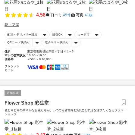
4.58
口コミ
45件
写真
41枚
花・花屋
配達・デリバリー対応
日祝OK
カード可
QRコード決済可
電子マネー決済可
住所
東京都世田谷区赤堤４丁目４１−６
本日の営業状況
10:30〜19:00
価格帯
￥500〜￥10,000
クレジット
カード
店舗公式
Flower Shop 彩生堂
色とりどりの華やかなお花たちが、いつでも皆様を歓迎♪思わず足を運びたくなるフラワー
ショップ