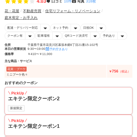
4.03
口コミ
10件
写真
318枚
花・花屋
不動産売買
住宅リフォーム・リノベーション
庭木剪定・お手入れ
配達・デリバリー対応
ネット予約
日祝OK
クーポン有
駐車場有
QRコード決済可
予約あり
住所
千葉県千葉市花見川区幕張本郷6丁目21番15-102号
本日の営業状況
9:30〜19:00
予約空きあり
価格帯
￥410〜￥11,000
主な商品・サービス
花束・ブーケ
756
￥
（税込）
ミニブーケ色々
おすすめのクーポン
PickUp
エキテン限定クーポン2
新規限定
PickUp
エキテン限定クーポン1