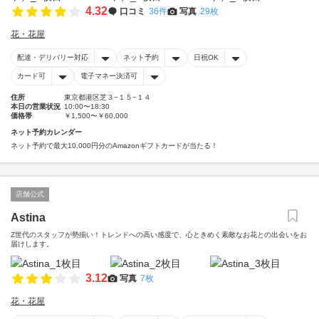
4.32
口コミ
36件
写真
29枚
花・花屋
配達・デリバリー対応
ネット予約
日祝OK
カード可
電子マネー決済可
住所
東京都港区芝３−１５−１４
本日の営業状況
10:00〜18:30
価格帯
￥1,500〜￥60,000
ネット予約カレンダー
ネット予約で最大10,000円分のAmazonギフトカードが当たる！
店舗公式
Astina
Z世代のスタッフが勢揃い！トレンドへの高い感度で、心ときめく素敵なお花との出会いをお
届けします。
3.12
写真
7枚
花・花屋