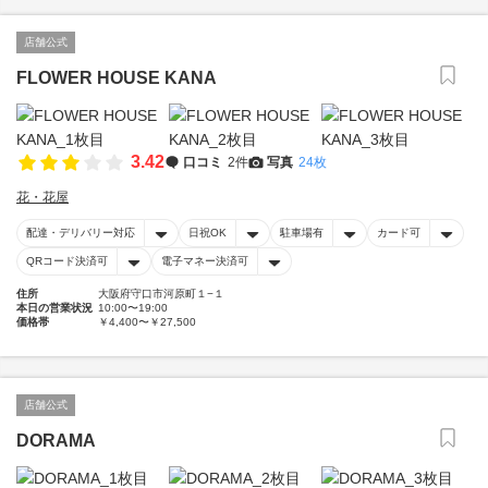
店舗公式
FLOWER HOUSE KANA
3.42
口コミ
2件
写真
24枚
花・花屋
配達・デリバリー対応
日祝OK
駐車場有
カード可
QRコード決済可
電子マネー決済可
住所
大阪府守口市河原町１−１
本日の営業状況
10:00〜19:00
価格帯
￥4,400〜￥27,500
店舗公式
DORAMA