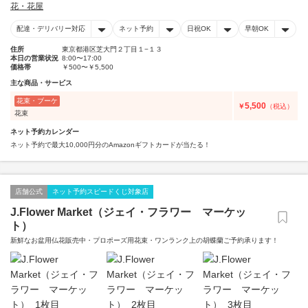
花・花屋
配達・デリバリー対応
ネット予約
日祝OK
早朝OK
住所
東京都港区芝大門２丁目１−１３
本日の営業状況
8:00〜17:00
価格帯
￥500〜￥5,500
主な商品・サービス
花束・ブーケ
5,500
￥
（税込）
花束
ネット予約カレンダー
ネット予約で最大10,000円分のAmazonギフトカードが当たる！
店舗公式
ネット予約スピードくじ対象店
J.Flower Market（ジェイ・フラワー マーケッ
ト）
新鮮なお盆用仏花販売中・プロポーズ用花束・ワンランク上の胡蝶蘭ご予約承ります！