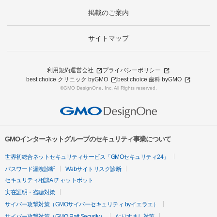
掲載のご案内
サイトマップ
利用規約
運営会社
プライバシーポリシー
best choice クリニック byGMO
best choice 歯科 byGMO
©GMO DesignOne, Inc. All Rights reserved.
GMOインターネットグループのセキュリティ事業について
世界初総合ネットセキュリティサービス「GMOセキュリティ24」
パスワード漏洩診断
Webサイトリスク診断
セキュリティ相談AIチャットボット
実在証明・盗聴対策
サイバー攻撃対策（GMOサイバーセキュリティ byイエラエ）
サイバー攻撃対策（GMO Flatt Security）
なりすまし対策