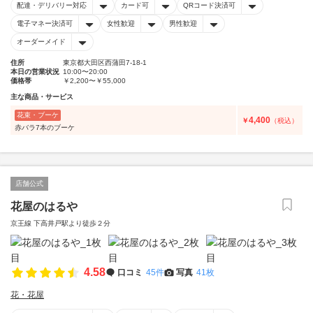
配達・デリバリー対応
カード可
QRコード決済可
電子マネー決済可
女性歓迎
男性歓迎
オーダーメイド
住所
東京都大田区西蒲田7-18-1
本日の営業状況
10:00〜20:00
価格帯
￥2,200〜￥55,000
主な商品・サービス
花束・ブーケ
4,400
￥
（税込）
赤バラ7本のブーケ
店舗公式
花屋のはるや
京王線 下高井戸駅より徒歩２分
4.58
口コミ
45件
写真
41枚
花・花屋