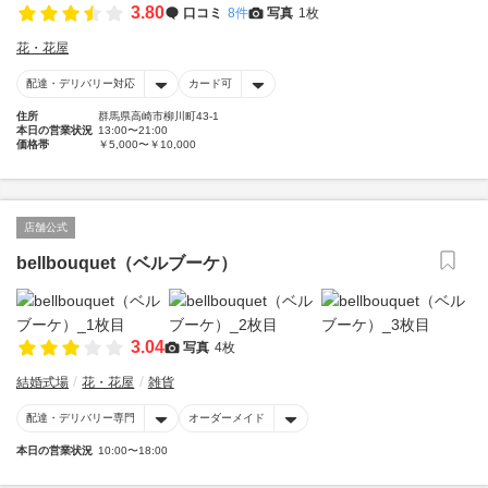
3.80
口コミ
8件
写真
1枚
花・花屋
配達・デリバリー対応
カード可
住所
群馬県高崎市柳川町43-1
本日の営業状況
13:00〜21:00
価格帯
￥5,000〜￥10,000
店舗公式
bellbouquet（ベルブーケ）
3.04
写真
4枚
結婚式場
花・花屋
雑貨
配達・デリバリー専門
オーダーメイド
本日の営業状況
10:00〜18:00