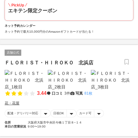
PickUp
エキテン限定クーポン
ネット予約カレンダー
ネット予約で最大10,000円分のAmazonギフトカードが当たる！
店舗公式
ＦＬＯＲＩＳＴ・ＨＩＲＯＫＯ 北浜店
3.44
口コミ
3件
写真
81枚
花・花屋
配達・デリバリー対応
日祝OK
カード可
住所
大阪府大阪市中央区今橋１丁目８−１４
本日の営業状況
9:00〜19:00