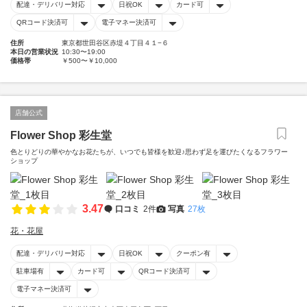
配達・デリバリー対応
日祝OK
カード可
QRコード決済可
電子マネー決済可
住所
東京都世田谷区赤堤４丁目４１−６
本日の営業状況
10:30〜19:00
価格帯
￥500〜￥10,000
店舗公式
Flower Shop 彩生堂
色とりどりの華やかなお花たちが、いつでも皆様を歓迎♪思わず足を運びたくなるフラワー
ショップ
3.47
口コミ
2件
写真
27枚
花・花屋
配達・デリバリー対応
日祝OK
クーポン有
駐車場有
カード可
QRコード決済可
電子マネー決済可