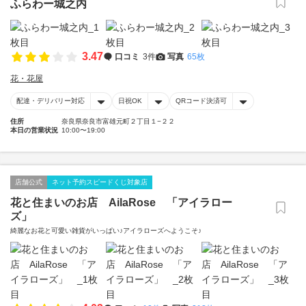
ふらわー城之内
3.47
口コミ
3件
写真
65枚
花・花屋
配達・デリバリー対応
日祝OK
QRコード決済可
住所
奈良県奈良市富雄元町２丁目１−２２
本日の営業状況
10:00〜19:00
店舗公式
ネット予約スピードくじ対象店
花と住まいのお店 AilaRose 「アイラロー
ズ」
綺麗なお花と可愛い雑貨がいっぱい♪アイラローズへようこそ♪