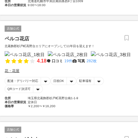
住所
北海道札幌市中央区南四条西9丁目1009
本日の営業状況
9:00〜18:00
店舗公式
ペルコ花店
北葛飾郡杉戸町高野台エリアにオープンして11年目を迎えます！
4.18
口コミ
19件
写真
282枚
花・花屋
配達・デリバリー対応
日祝OK
駐車場有
QRコード決済可
住所
埼玉県北葛飾郡杉戸町高野台南1-1-9
本日の営業状況
定休日
価格帯
￥2,200〜￥16,200
店舗公式