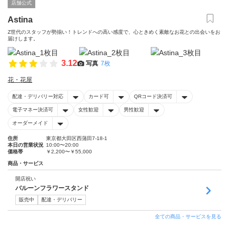
店舗公式
Astina
Z世代のスタッフが勢揃い！トレンドへの高い感度で、心ときめく素敵なお花との出会いをお
届けします。
3.12
写真
7枚
花・花屋
配達・デリバリー対応
カード可
QRコード決済可
電子マネー決済可
女性歓迎
男性歓迎
オーダーメイド
住所
東京都大田区西蒲田7-18-1
本日の営業状況
10:00〜20:00
価格帯
￥2,200〜￥55,000
商品・サービス
開店祝い
バルーンフラワースタンド
販売中
配達・デリバリー
全ての商品・サービスを見る