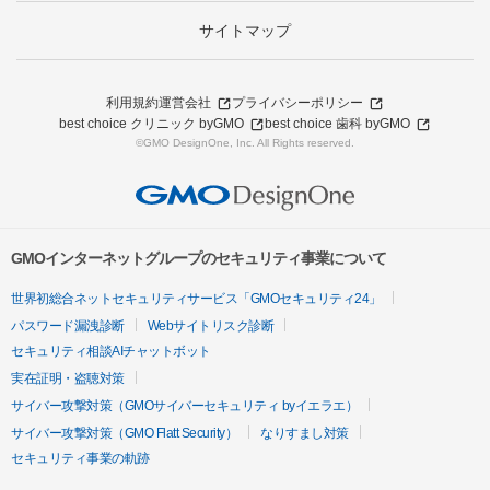
サイトマップ
利用規約
運営会社
プライバシーポリシー
best choice クリニック byGMO
best choice 歯科 byGMO
©GMO DesignOne, Inc. All Rights reserved.
GMOインターネットグループのセキュリティ事業について
世界初総合ネットセキュリティサービス「GMOセキュリティ24」
パスワード漏洩診断
Webサイトリスク診断
セキュリティ相談AIチャットボット
実在証明・盗聴対策
サイバー攻撃対策（GMOサイバーセキュリティ byイエラエ）
サイバー攻撃対策（GMO Flatt Security）
なりすまし対策
セキュリティ事業の軌跡