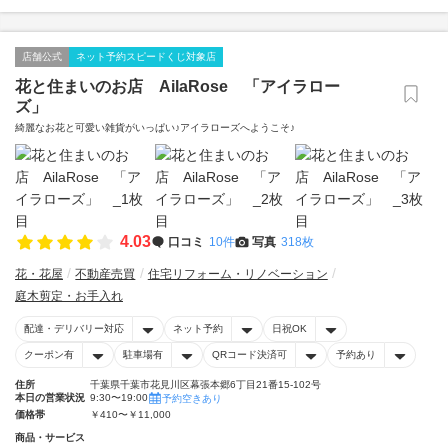
店舗公式
ネット予約スピードくじ対象店
花と住まいのお店 AilaRose 「アイラロー
ズ」
綺麗なお花と可愛い雑貨がいっぱい♪アイラローズへようこそ♪
4.03
口コミ
10件
写真
318枚
花・花屋
不動産売買
住宅リフォーム・リノベーション
庭木剪定・お手入れ
配達・デリバリー対応
ネット予約
日祝OK
クーポン有
駐車場有
QRコード決済可
予約あり
住所
千葉県千葉市花見川区幕張本郷6丁目21番15-102号
本日の営業状況
9:30〜19:00
予約空きあり
価格帯
￥410〜￥11,000
商品・サービス