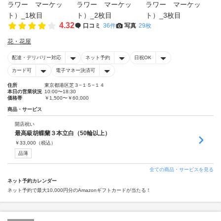
4.32
口コミ
36件
写真
29枚
花・花屋
配達・デリバリー対応
ネット予約
日祝OK
カード可
電子マネー決済可
住所
東京都港区芝３−１５−１４
本日の営業状況
10:00〜18:30
価格帯
￥1,500〜￥60,000
商品・サービス
開店祝い
最高級胡蝶蘭３本立白（50輪以上）
￥
33,000
（税込）
品薄
全ての商品・サービスを見る
ネット予約カレンダー
ネット予約で最大10,000円分のAmazonギフトカードが当たる！