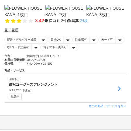
3.42
口コミ
2件
写真
24枚
花・花屋
配達・デリバリー対応
日祝OK
駐車場有
カード可
QRコード決済可
電子マネー決済可
住所
大阪府守口市河原町１−１
本日の営業状況
10:00〜19:00
価格帯
￥4,400〜￥27,500
商品・サービス
開店祝い
御祝ゴージャスアレンジメント
￥
13,200
（税込）
販売中
全ての商品・サービスを見る