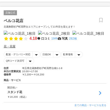
店舗公式
ペルコ花店
北葛飾郡杉戸町高野台エリアにオープンして11年目を迎えます！
4.18
口コミ
19件
写真
282枚
花・花屋
配達・デリバリー対応
日祝OK
駐車場有
QRコード決済可
住所
埼玉県北葛飾郡杉戸町高野台南1-1-9
本日の営業状況
10:00〜17:00
価格帯
￥2,200〜￥16,200
商品・サービス
開店祝い
スタンド花
￥
16,200
（税込）
全ての商品・サービスを見る