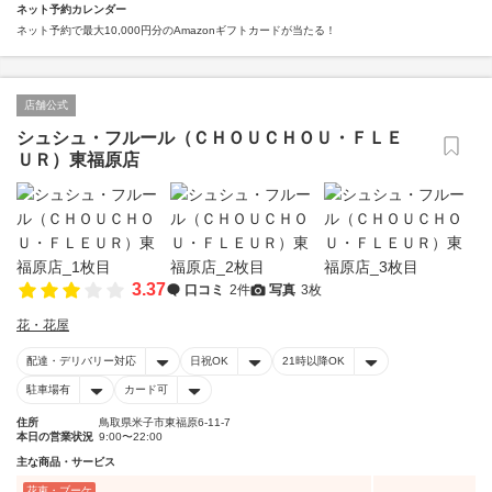
ネット予約カレンダー
ネット予約で最大10,000円分のAmazonギフトカードが当たる！
店舗公式
シュシュ・フルール（ＣＨＯＵＣＨＯＵ・ＦＬＥ
ＵＲ）東福原店
3.37
口コミ
2件
写真
3枚
花・花屋
配達・デリバリー対応
日祝OK
21時以降OK
駐車場有
カード可
住所
鳥取県米子市東福原6-11-7
本日の営業状況
9:00〜22:00
主な商品・サービス
花束・ブーケ