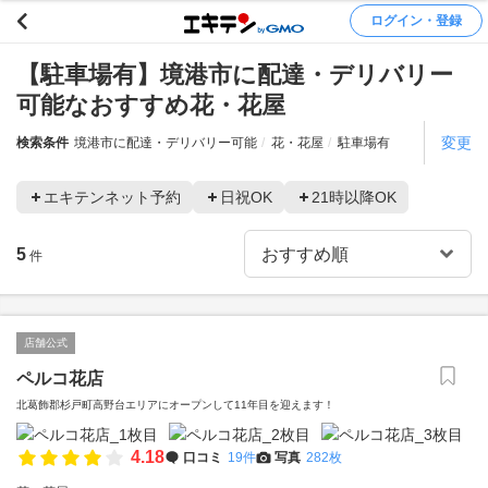
ログイン・登録
【駐車場有】境港市に配達・デリバリー
可能なおすすめ花・花屋
変更
検索条件
境港市に配達・デリバリー可能
花・花屋
駐車場有
エキテンネット予約
日祝OK
21時以降OK
5
件
店舗公式
ペルコ花店
北葛飾郡杉戸町高野台エリアにオープンして11年目を迎えます！
4.18
口コミ
19件
写真
282枚