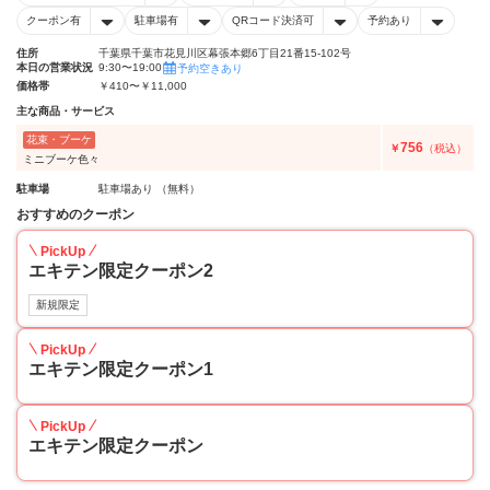
クーポン有
駐車場有
QRコード決済可
予約あり
住所
千葉県千葉市花見川区幕張本郷6丁目21番15-102号
本日の営業状況
9:30〜19:00
予約空きあり
価格帯
￥410〜￥11,000
主な商品・サービス
花束・ブーケ
756
￥
（税込）
ミニブーケ色々
駐車場
駐車場あり （無料）
おすすめのクーポン
PickUp
エキテン限定クーポン2
新規限定
PickUp
エキテン限定クーポン1
PickUp
エキテン限定クーポン