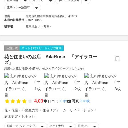
駐車場有
カード可
QRコード決済可
電子マネー決済可
住所
北海道札幌市中央区南四条西9丁目1009
本日の営業状況
9:00〜18:00
駐車場
駐車場あり （無料）
店舗公式
ネット予約スピードくじ対象店
花と住まいのお店 AilaRose 「アイラロー
ズ」
綺麗なお花と可愛い雑貨がいっぱい♪アイラローズへようこそ♪
4.03
口コミ
10件
写真
318枚
花・花屋
不動産売買
住宅リフォーム・リノベーション
庭木剪定・お手入れ
配達・デリバリー対応
ネット予約
日祝OK