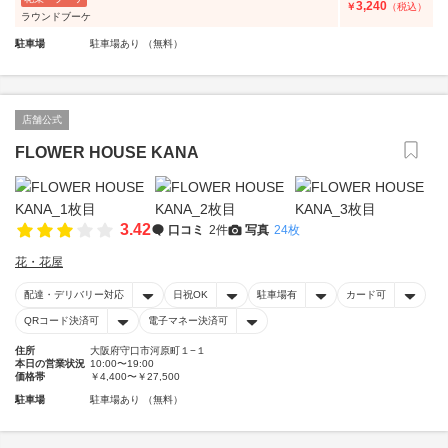
3,240
￥
（税込）
ラウンドブーケ
駐車場
駐車場あり （無料）
店舗公式
FLOWER HOUSE KANA
3.42
口コミ
2件
写真
24枚
花・花屋
配達・デリバリー対応
日祝OK
駐車場有
カード可
QRコード決済可
電子マネー決済可
住所
大阪府守口市河原町１−１
本日の営業状況
10:00〜19:00
価格帯
￥4,400〜￥27,500
駐車場
駐車場あり （無料）