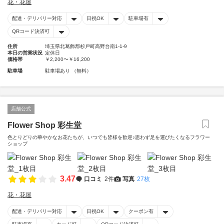
花・花屋
配達・デリバリー対応
日祝OK
駐車場有
QRコード決済可
住所
埼玉県北葛飾郡杉戸町高野台南1-1-9
本日の営業状況
定休日
価格帯
￥2,200〜￥16,200
駐車場
駐車場あり （無料）
店舗公式
Flower Shop 彩生堂
色とりどりの華やかなお花たちが、いつでも皆様を歓迎♪思わず足を運びたくなるフラワー
ショップ
3.47
口コミ
2件
写真
27枚
花・花屋
配達・デリバリー対応
日祝OK
クーポン有