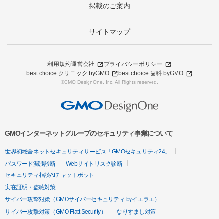
掲載のご案内
サイトマップ
利用規約
運営会社
プライバシーポリシー
best choice クリニック byGMO
best choice 歯科 byGMO
©GMO DesignOne, Inc. All Rights reserved.
GMOインターネットグループのセキュリティ事業について
世界初総合ネットセキュリティサービス「GMOセキュリティ24」
パスワード漏洩診断
Webサイトリスク診断
セキュリティ相談AIチャットボット
実在証明・盗聴対策
サイバー攻撃対策（GMOサイバーセキュリティ byイエラエ）
サイバー攻撃対策（GMO Flatt Security）
なりすまし対策