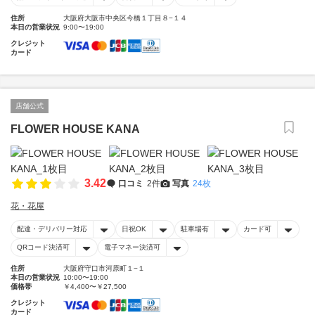
住所
大阪府大阪市中央区今橋１丁目８−１４
本日の営業状況
9:00〜19:00
クレジット
カード
店舗公式
FLOWER HOUSE KANA
3.42
口コミ
2件
写真
24枚
花・花屋
配達・デリバリー対応
日祝OK
駐車場有
カード可
QRコード決済可
電子マネー決済可
住所
大阪府守口市河原町１−１
本日の営業状況
10:00〜19:00
価格帯
￥4,400〜￥27,500
クレジット
カード