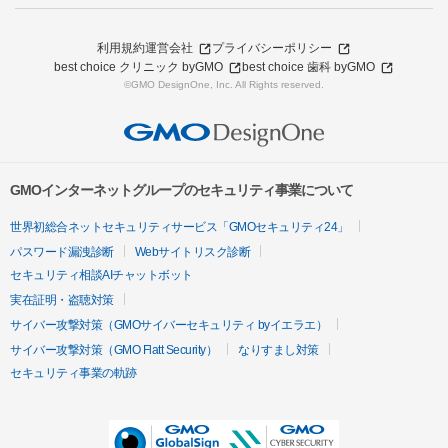
利用規約
運営会社
プライバシーポリシー
best choice クリニック byGMO
best choice 歯科 byGMO
©GMO DesignOne, Inc. All Rights reserved.
GMOインターネットグループのセキュリティ事業について
世界初総合ネットセキュリティサービス「GMOセキュリティ24」
パスワード漏洩診断
Webサイトリスク診断
セキュリティ相談AIチャットボット
実在証明・盗聴対策
サイバー攻撃対策（GMOサイバーセキュリティ byイエラエ）
サイバー攻撃対策（GMO Flatt Security）
なりすまし対策
セキュリティ事業の軌跡