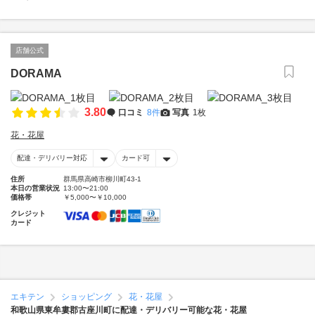
店舗公式
DORAMA
3.80
口コミ
8件
写真
1枚
花・花屋
配達・デリバリー対応
カード可
住所
群馬県高崎市柳川町43-1
本日の営業状況
13:00〜21:00
価格帯
￥5,000〜￥10,000
クレジット
カード
エキテン
ショッピング
花・花屋
和歌山県東牟婁郡古座川町に配達・デリバリー可能な花・花屋