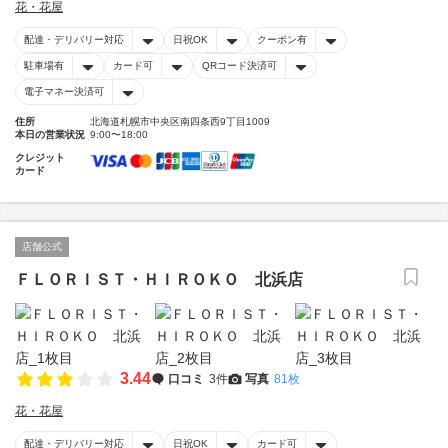
花・花屋
配達・デリバリー対応
日祝OK
クーポン有
駐車場有
カード可
QRコード決済可
電子マネー決済可
住所
北海道札幌市中央区南四条西9丁目1009
本日の営業状況
9:00〜18:00
クレジット
カード
店舗公式
ＦＬＯＲＩＳＴ・ＨＩＲＯＫＯ 北浜店
3.44
口コミ
3件
写真
81枚
花・花屋
配達・デリバリー対応
日祝OK
カード可