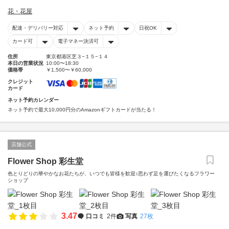
花・花屋
配達・デリバリー対応
ネット予約
日祝OK
カード可
電子マネー決済可
住所
東京都港区芝３−１５−１４
本日の営業状況
10:00〜18:30
価格帯
￥1,500〜￥60,000
クレジット
カード
ネット予約カレンダー
ネット予約で最大10,000円分のAmazonギフトカードが当たる！
店舗公式
Flower Shop 彩生堂
色とりどりの華やかなお花たちが、いつでも皆様を歓迎♪思わず足を運びたくなるフラワー
ショップ
3.47
口コミ
2件
写真
27枚