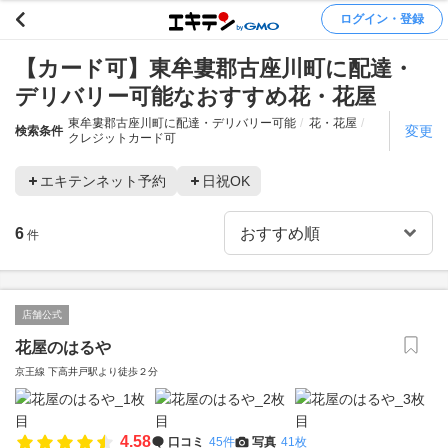
ログイン・登録
【カード可】東牟婁郡古座川町に配達・
デリバリー可能なおすすめ花・花屋
東牟婁郡古座川町に配達・デリバリー可能
花・花屋
変更
検索条件
クレジットカード可
エキテンネット予約
日祝OK
6
件
店舗公式
花屋のはるや
京王線 下高井戸駅より徒歩２分
4.58
口コミ
45件
写真
41枚