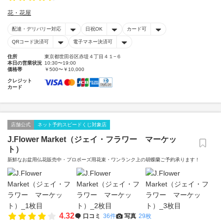
花・花屋
配達・デリバリー対応
日祝OK
カード可
QRコード決済可
電子マネー決済可
住所
東京都世田谷区赤堤４丁目４１−６
本日の営業状況
10:30〜19:00
価格帯
￥500〜￥10,000
クレジット
カード
店舗公式
ネット予約スピードくじ対象店
J.Flower Market（ジェイ・フラワー マーケッ
ト）
新鮮なお盆用仏花販売中・プロポーズ用花束・ワンランク上の胡蝶蘭ご予約承ります！
4.32
口コミ
36件
写真
29枚