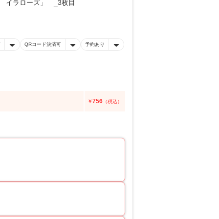
有
QRコード決済可
予約あり
756
￥
（税込）