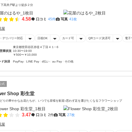
 下高井戸駅より徒歩２分
4.58
口コミ
45件
写真
41枚
花屋
・デリバリー対応
日祝OK
カード可
QRコード決済可
電子
東京都世田谷区赤堤４丁目４１−６
営業状況
10:30〜19:00
￥500〜￥10,000
ード決済
PayPay
LINE Pay
d払い
au Pay
その他
公式
wer Shop 彩生堂
どりの華やかなお花たちが、いつでも皆様を歓迎♪思わず足を運びたくなるフラワーショップ
3.47
口コミ
2件
写真
27枚
花屋