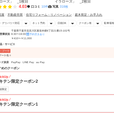
4.03
口コミ
10件
写真
318枚
花屋
不動産売買
住宅リフォーム・リノベーション
庭木剪定・お手入れ
・デリバリー対応
ネット予約
日祝OK
クーポン有
駐車場
千葉県千葉市花見川区幕張本郷6丁目21番15-102号
営業状況
9:30〜19:00
予約空きあり
￥410〜￥11,000
品・サービス
・ブーケ
ブーケ色々
ード決済
PayPay
LINE Pay
au Pay
すめのクーポン
ickUp
キテン限定クーポン2
規限定
ickUp
キテン限定クーポン1