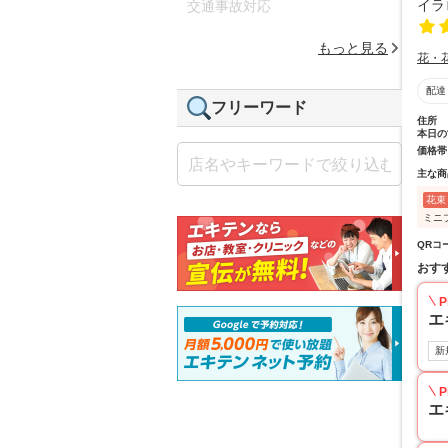
交通事故対応
もっと見る
花・
配達
フリーワード
住所
本日の
価格帯
主な商
花束
ミニ
QRコ
おす
P
エ
新
P
エ