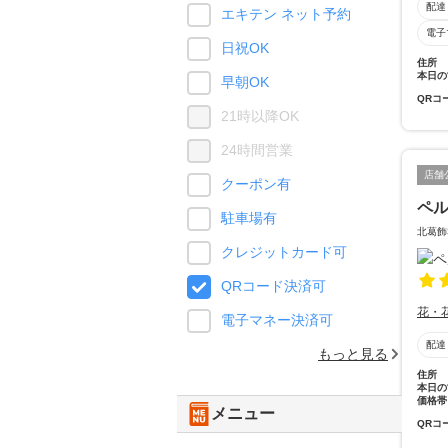
配達
エキテン ネット予約
電子
日祝OK
住所
本日の
早朝OK
QRコ
21時以降OK
24時間営業
店舗
クーポン有
ペ
駐車場有
北葛飾
クレジットカード可
QRコード決済可
花・
電子マネー決済可
配達
もっと見る
住所
本日の
価格帯
メニュー
QRコ