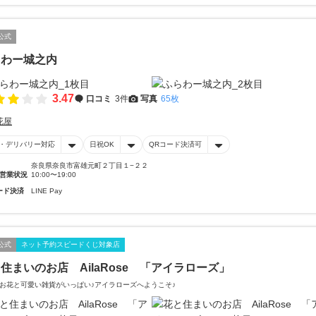
公式
らわー城之内
3.47
口コミ
3件
写真
65枚
花屋
・デリバリー対応
日祝OK
QRコード決済可
奈良県奈良市富雄元町２丁目１−２２
営業状況
10:00〜19:00
ード決済
LINE Pay
公式
ネット予約スピードくじ対象店
住まいのお店 AilaRose 「アイラローズ」
お花と可愛い雑貨がいっぱい♪アイラローズへようこそ♪