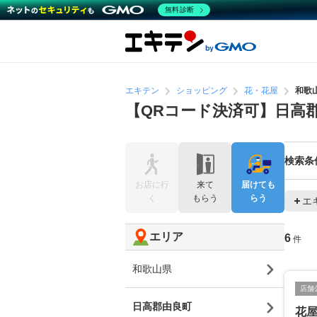
無料診断
エキテン
ショッピング
花・花屋
和歌
【QRコード決済可】日高
検索条
お店に行
来て
届けても
く
もらう
らう
エ
エリア
6
件
和歌山県
店舗
日高郡由良町
花