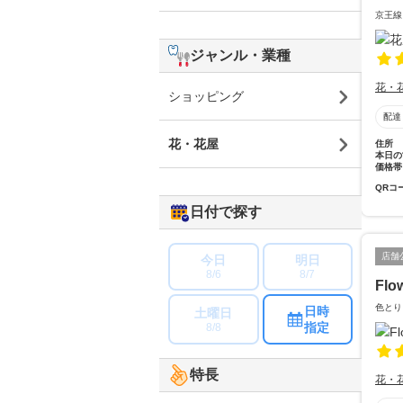
京王線
ジャンル・業種
花・
ショッピング
配達
花・花屋
住所
本日の
価格帯
QRコ
日付で探す
店舗
今日
明日
8/6
8/7
Flo
色とり
日時
土曜日
指定
8/8
特長
花・