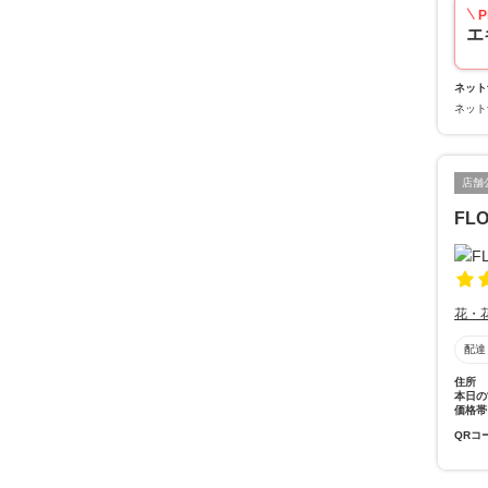
P
エ
ネット
ネット
店舗
FL
花・
配達
住所
本日の
価格帯
QRコ