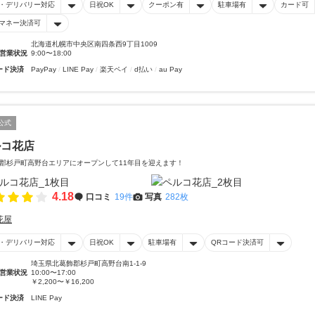
・デリバリー対応
日祝OK
クーポン有
駐車場有
カード可
マネー決済可
北海道札幌市中央区南四条西9丁目1009
営業状況
9:00〜18:00
ード決済
PayPay
LINE Pay
楽天ペイ
d払い
au Pay
公式
ルコ花店
郡杉戸町高野台エリアにオープンして11年目を迎えます！
4.18
口コミ
19件
写真
282枚
花屋
・デリバリー対応
日祝OK
駐車場有
QRコード決済可
埼玉県北葛飾郡杉戸町高野台南1-1-9
営業状況
10:00〜17:00
￥2,200〜￥16,200
ード決済
LINE Pay