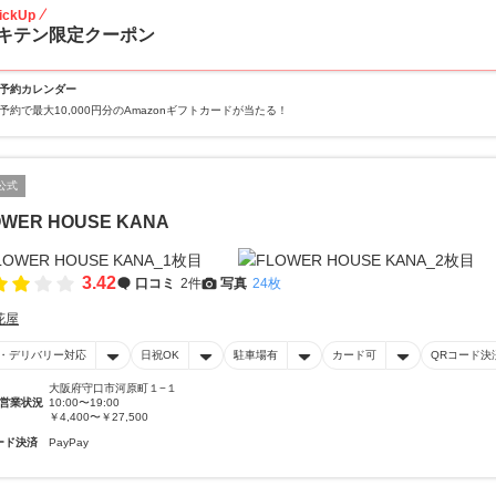
ickUp
キテン限定クーポン
予約カレンダー
予約で最大10,000円分のAmazonギフトカードが当たる！
公式
OWER HOUSE KANA
3.42
口コミ
2件
写真
24枚
花屋
・デリバリー対応
日祝OK
駐車場有
カード可
QRコード決
大阪府守口市河原町１−１
営業状況
10:00〜19:00
￥4,400〜￥27,500
ード決済
PayPay