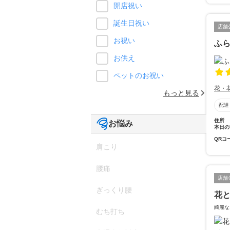
開店祝い
誕生日祝い
店舗
お祝い
ふ
お供え
ペットのお祝い
花・
もっと見る
配達
住所
お悩み
本日の
QRコ
肩こり
腰痛
店舗
ぎっくり腰
花と
綺麗な
むち打ち