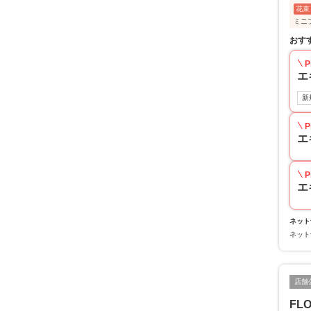
花束
ミニ
おす
P
エ
新
P
エ
P
エ
ネット
ネット
店舗
FL