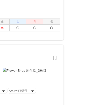
金
土
日
祝
休
QRコード決済可