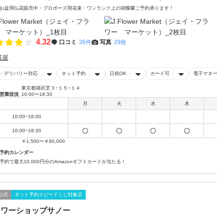
お盆用仏花販売中・プロポーズ用花束・ワンランク上の胡蝶蘭ご予約承ります！
4.32
口コミ
36件
写真
29枚
花屋
・デリバリー対応
ネット予約
日祝OK
カード可
電子マネ
東京都港区芝３−１５−１４
営業状況
10:00〜18:30
月
火
水
木
10:00~18:00
10:00~18:30
￥1,500〜￥60,000
予約カレンダー
予約で最大10,000円分のAmazonギフトカードが当たる！
公式
ネット予約スピードくじ対象店
ラワーショップサノー