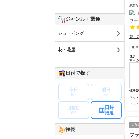
新鮮な
ジャンル・業種
ショッピング
花・
配達
花・花屋
住所
本日の
日付で探す
今日
明日
価格帯
8/7
8/8
ネット
ネット
日時
日曜日
指定
8/9
店舗
特長
フ