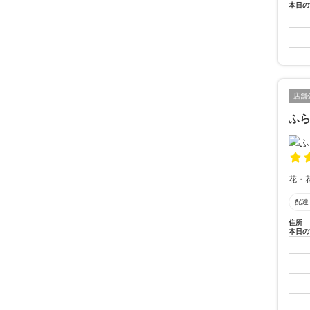
本日の
店舗
ふ
花・
配達
住所
本日の