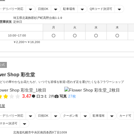
・デリバリー対応
日祝OK
駐車場有
QRコード決済可
埼玉県北葛飾郡杉戸町高野台南1-1-9
営業状況
定休日
月
火
水
木
10:00~17:00
￥2,200〜￥16,200
公式
wer Shop 彩生堂
どりの華やかなお花たちが、いつでも皆様を歓迎♪思わず足を運びたくなるフラワーショップ
3.47
口コミ
2件
写真
27枚
花屋
・デリバリー対応
日祝OK
クーポン有
駐車場有
カード可
マネー決済可
北海道札幌市中央区南四条西9丁目1009