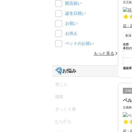
京王線
開店祝い
誕生日祝い
お祝い
花・
お供え
配達
ペットのお祝い
住所
本日の
もっと見る
価格帯
お悩み
肩こり
店舗
腰痛
ペ
北葛飾
ぎっくり腰
むち打ち
花・