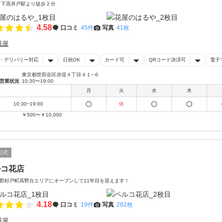
 下高井戸駅より徒歩２分
4.58
口コミ
45件
写真
41枚
花屋
・デリバリー対応
日祝OK
カード可
QRコード決済可
電子
東京都世田谷区赤堤４丁目４１−６
営業状況
10:30〜19:00
月
火
水
木
10:30~19:00
休
￥500〜￥10,000
公式
ルコ花店
郡杉戸町高野台エリアにオープンして11年目を迎えます！
4.18
口コミ
19件
写真
282枚
花屋