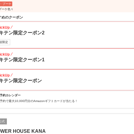
・ブーケ
ブーケ色々
すめのクーポン
ickUp
キテン限定クーポン2
規限定
ickUp
キテン限定クーポン1
ickUp
キテン限定クーポン
予約カレンダー
予約で最大10,000円分のAmazonギフトカードが当たる！
公式
OWER HOUSE KANA