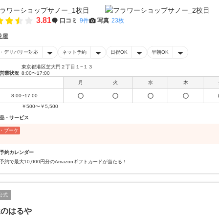
3.81
口コミ
9件
写真
23枚
花屋
・デリバリー対応
ネット予約
日祝OK
早朝OK
東京都港区芝大門２丁目１−１３
営業状況
8:00〜17:00
月
火
水
木
8:00~17:00
￥500〜￥5,500
品・サービス
・ブーケ
予約カレンダー
予約で最大10,000円分のAmazonギフトカードが当たる！
公式
屋のはるや