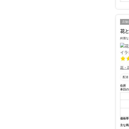
店舗
花と
綺麗な
花・
配達
住所
本日の
価格帯
主な商