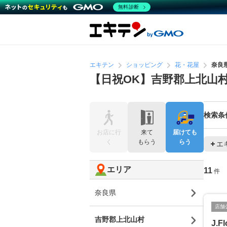
無料診断
エキテン
ショッピング
花・花屋
奈良
【日祝OK】吉野郡上北山
検索条
お店に行
来て
届けても
く
もらう
らう
エ
エリア
11
件
奈良県
店舗
吉野郡上北山村
J.