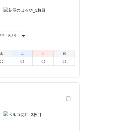
マネー決済可
金
土
日
祝