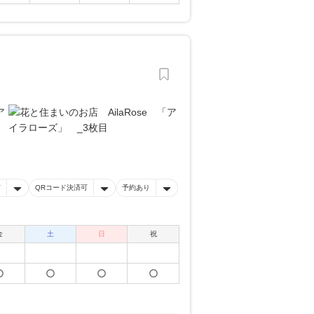
有
QRコード決済可
予約あり
金
土
日
祝