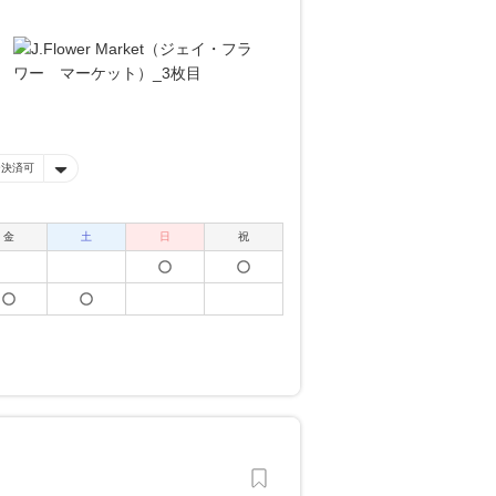
ー決済可
金
土
日
祝