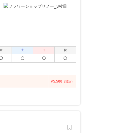
金
土
日
祝
5,500
￥
（税込）