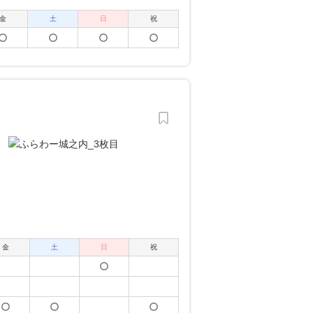
金
土
日
祝
金
土
日
祝