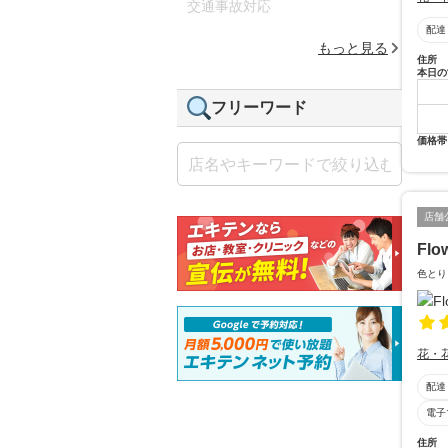
交通事故対応
配達
もっと見る
住所
本日の
フリーワード
価格帯
店舗
Flo
色とり
花・
配達
電子
住所