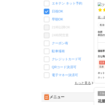
エキテン ネット予約
日祝OK
花・
早朝OK
配達
21時以降OK
住所
24時間営業
本日の
クーポン有
駐車場有
価格帯
主な商
クレジットカード可
花束
QRコード決済可
花束
ネット
電子マネー決済可
ネット
もっと見る
店舗
メニュー
花