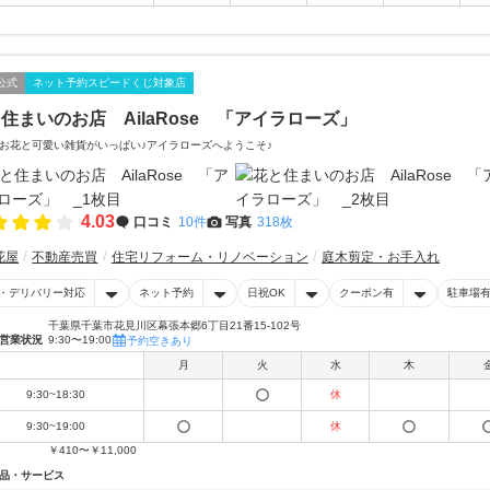
公式
ネット予約スピードくじ対象店
住まいのお店 AilaRose 「アイラローズ」
お花と可愛い雑貨がいっぱい♪アイラローズへようこそ♪
4.03
口コミ
10件
写真
318枚
花屋
不動産売買
住宅リフォーム・リノベーション
庭木剪定・お手入れ
・デリバリー対応
ネット予約
日祝OK
クーポン有
駐車場
千葉県千葉市花見川区幕張本郷6丁目21番15-102号
営業状況
9:30〜19:00
予約空きあり
月
火
水
木
9:30~18:30
休
9:30~19:00
休
￥410〜￥11,000
品・サービス