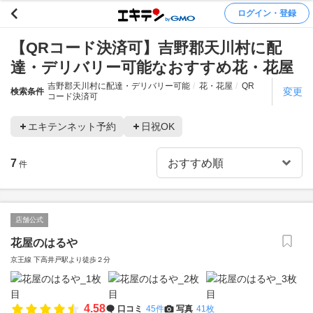
ログイン・登録
【QRコード決済可】吉野郡天川村に配
達・デリバリー可能なおすすめ花・花屋
吉野郡天川村に配達・デリバリー可能
花・花屋
QR
変更
検索条件
コード決済可
エキテンネット予約
日祝OK
7
件
店舗公式
花屋のはるや
京王線 下高井戸駅より徒歩２分
4.58
口コミ
45件
写真
41枚