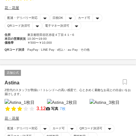
花・花屋
配達・デリバリー対応
日祝OK
カード可
QRコード決済可
電子マネー決済可
住所
東京都世田谷区赤堤４丁目４１−６
本日の営業状況
10:30〜19:00
価格帯
￥500〜￥10,000
QRコード決済
PayPay
LINE Pay
d払い
au Pay
その他
店舗公式
Astina
Z世代のスタッフが勢揃い！トレンドへの高い感度で、心ときめく素敵なお花との出会いをお
届けします。
3.12
写真
7枚
花・花屋
配達・デリバリー対応
カード可
QRコード決済可