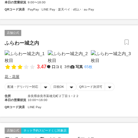
本日の営業状況
9:00〜18:00
QRコード決済
PayPay
LINE Pay
楽天ペイ
d払い
au Pay
店舗公式
ふらわー城之内
3.47
口コミ
3件
写真
65枚
花・花屋
配達・デリバリー対応
日祝OK
QRコード決済可
住所
奈良県奈良市富雄元町２丁目１−２２
本日の営業状況
10:00〜16:00
QRコード決済
LINE Pay
店舗公式
ネット予約スピードくじ対象店