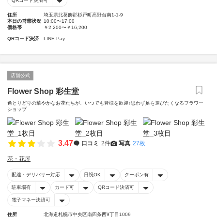
QRコード決済可
住所
埼玉県北葛飾郡杉戸町高野台南1-1-9
本日の営業状況
10:00〜17:00
価格帯
￥2,200〜￥16,200
QRコード決済
LINE Pay
店舗公式
Flower Shop 彩生堂
色とりどりの華やかなお花たちが、いつでも皆様を歓迎♪思わず足を運びたくなるフラワー
ショップ
3.47
口コミ
2件
写真
27枚
花・花屋
配達・デリバリー対応
日祝OK
クーポン有
駐車場有
カード可
QRコード決済可
電子マネー決済可
住所
北海道札幌市中央区南四条西9丁目1009