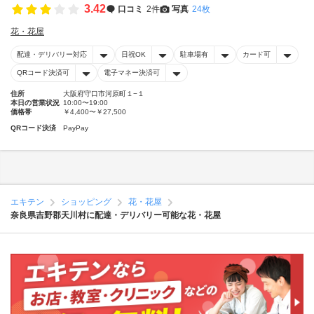
3.42
口コミ
2件
写真
24枚
花・花屋
配達・デリバリー対応
日祝OK
駐車場有
カード可
QRコード決済可
電子マネー決済可
住所
大阪府守口市河原町１−１
本日の営業状況
10:00〜19:00
価格帯
￥4,400〜￥27,500
QRコード決済
PayPay
エキテン
ショッピング
花・花屋
奈良県吉野郡天川村に配達・デリバリー可能な花・花屋