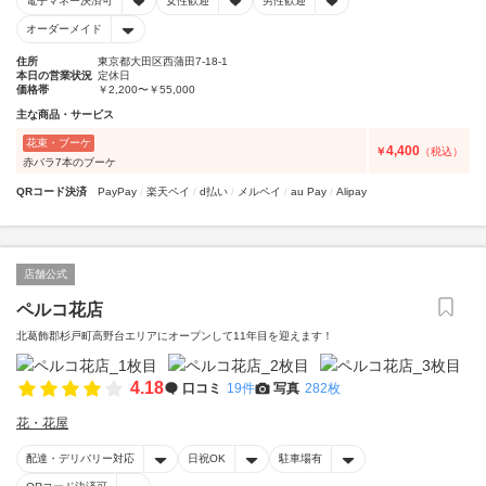
電子マネー決済可
女性歓迎
男性歓迎
オーダーメイド
住所
東京都大田区西蒲田7-18-1
本日の営業状況
定休日
価格帯
￥2,200〜￥55,000
主な商品・サービス
花束・ブーケ
4,400
￥
（税込）
赤バラ7本のブーケ
QRコード決済
PayPay
楽天ペイ
d払い
メルペイ
au Pay
Alipay
店舗公式
ペルコ花店
北葛飾郡杉戸町高野台エリアにオープンして11年目を迎えます！
4.18
口コミ
19件
写真
282枚
花・花屋
配達・デリバリー対応
日祝OK
駐車場有