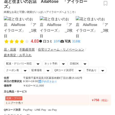
花と住まいのお店 AilaRose 「アイラロー
ズ」
綺麗なお花と可愛い雑貨がいっぱい♪アイラローズへようこそ♪
4.03
口コミ
10件
写真
318枚
花・花屋
不動産売買
住宅リフォーム・リノベーション
庭木剪定・お手入れ
配達・デリバリー対応
ネット予約
日祝OK
クーポン有
駐車場有
QRコード決済可
予約あり
住所
千葉県千葉市花見川区幕張本郷6丁目21番15-102号
本日の営業状況
9:30〜19:00
予約空きあり
価格帯
￥410〜￥11,000
主な商品・サービス
花束・ブーケ
756
￥
（税込）
ミニブーケ色々
QRコード決済
PayPay
LINE Pay
au Pay