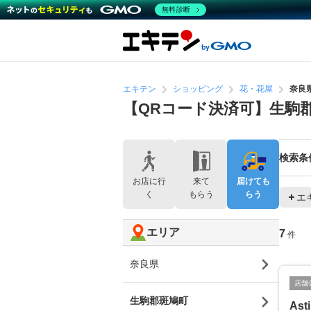
無料診断
エキテン
ショッピング
花・花屋
奈良
【QRコード決済可】生駒
検索条
お店に行
来て
届けても
く
もらう
らう
エ
エリア
7
件
奈良県
店舗
生駒郡斑鳩町
Ast