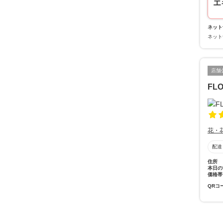
エ
ネット
ネット
店舗
FL
花・
配達
住所
本日の
価格帯
QRコ