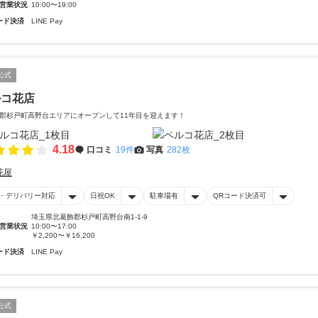
営業状況
10:00〜19:00
ード決済
LINE Pay
公式
ルコ花店
郡杉戸町高野台エリアにオープンして11年目を迎えます！
4.18
口コミ
19件
写真
282枚
花屋
・デリバリー対応
日祝OK
駐車場有
QRコード決済可
埼玉県北葛飾郡杉戸町高野台南1-1-9
営業状況
10:00〜17:00
￥2,200〜￥16,200
ード決済
LINE Pay
公式