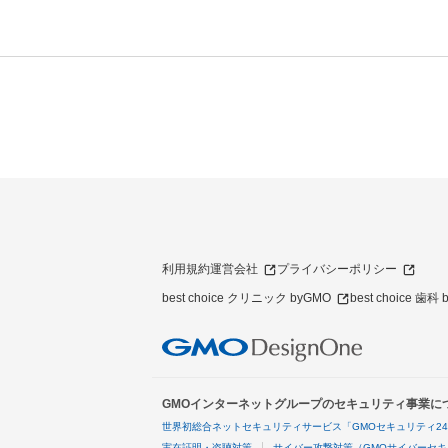
利用規約
運営会社
プライバシーポリシー
best choice クリニック byGMO
best choice 歯科
GMOインターネットグループのセキュリティ事業に
世界初総合ネットセキュリティサービス「GMOセキュリティ2
実在証明・盗聴対策
サイバー攻撃対策（GMOサイバーセキ