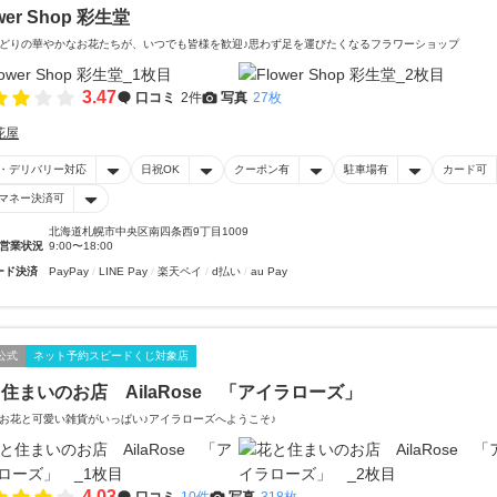
wer Shop 彩生堂
どりの華やかなお花たちが、いつでも皆様を歓迎♪思わず足を運びたくなるフラワーショップ
3.47
口コミ
2件
写真
27枚
花屋
・デリバリー対応
日祝OK
クーポン有
駐車場有
カード可
マネー決済可
北海道札幌市中央区南四条西9丁目1009
営業状況
9:00〜18:00
ード決済
PayPay
LINE Pay
楽天ペイ
d払い
au Pay
公式
ネット予約スピードくじ対象店
住まいのお店 AilaRose 「アイラローズ」
お花と可愛い雑貨がいっぱい♪アイラローズへようこそ♪
4.03
口コミ
10件
写真
318枚