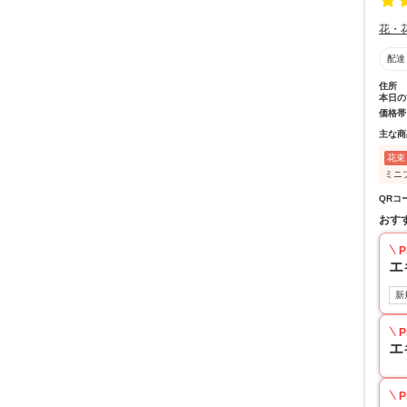
花・
配達
住所
本日の
価格帯
主な商
花束
ミニ
QRコ
おす
P
エ
新
P
エ
P