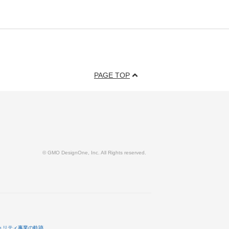
PAGE TOP
© GMO DesignOne, Inc. All Rights reserved.
ュリティ事業の軌跡