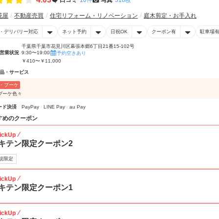
花屋
不動産売買
住宅リフォーム・リノベーション
庭木剪定・お手入れ
・デリバリー対応
ネット予約
日祝OK
クーポン有
駐車場
千葉県千葉市花見川区幕張本郷6丁目21番15-102号
営業状況
9:30〜19:00
予約空きあり
￥410〜￥11,000
品・サービス
・ブーケ
ブーケ色々
ード決済
PayPay
LINE Pay
au Pay
すめのクーポン
ickUp
キテン限定クーポン2
規限定
ickUp
キテン限定クーポン1
ickUp