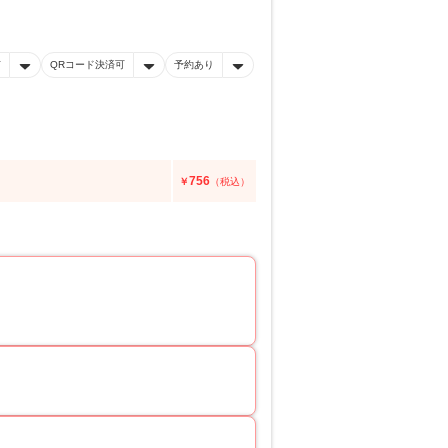
有
QRコード決済可
予約あり
756
￥
（税込）