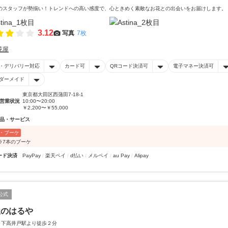
のスタッフが勢揃い！トレンドへの高い感度で、心ときめく素敵なお花との出会いをお届けします。
3.12
写真
7枚
花屋
・デリバリー対応
カード可
QRコード決済可
電子マネー決済可
ダーメイド
東京都大田区西蒲田7-18-1
営業状況
10:00〜20:00
￥2,200〜￥55,000
品・サービス
・ブーケ
ラ7本のブーケ
ード決済
PayPay
楽天ペイ
d払い
メルペイ
au Pay
Alipay
公式
屋のはるや
 下高井戸駅より徒歩２分