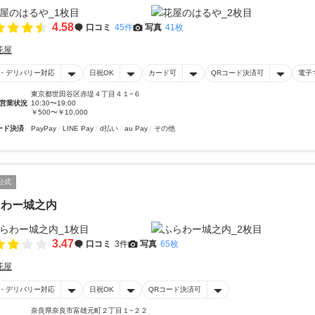
4.58
口コミ
45件
写真
41枚
花屋
・デリバリー対応
日祝OK
カード可
QRコード決済可
電子
東京都世田谷区赤堤４丁目４１−６
営業状況
10:30〜19:00
￥500〜￥10,000
ード決済
PayPay
LINE Pay
d払い
au Pay
その他
公式
らわー城之内
3.47
口コミ
3件
写真
65枚
花屋
・デリバリー対応
日祝OK
QRコード決済可
奈良県奈良市富雄元町２丁目１−２２