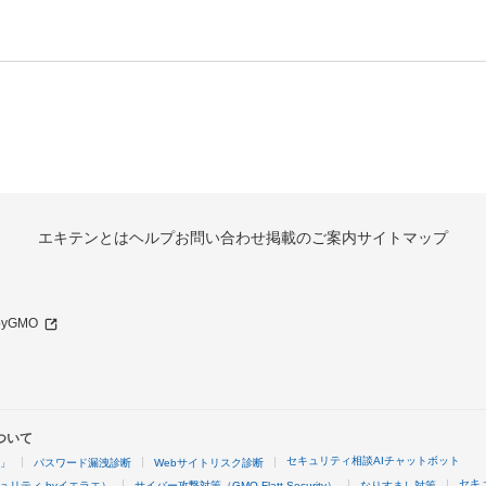
エキテンとは
ヘルプ
お問い合わせ
掲載のご案内
サイトマップ
 byGMO
ついて
セキュリティ相談AIチャットボット
4」
パスワード漏洩診断
Webサイトリスク診断
セキ
ュリティ byイエラエ）
サイバー攻撃対策（GMO Flatt Security）
なりすまし対策