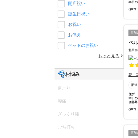
本日の
開店祝い
QRコ
誕生日祝い
お祝い
店舗
お供え
ペ
ペットのお祝い
北葛飾
もっと見る
お悩み
花・
配達
肩こり
住所
本日の
腰痛
価格帯
QRコ
ぎっくり腰
むち打ち
店舗