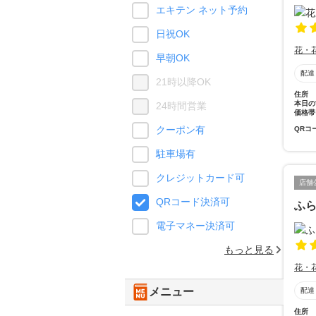
エキテン ネット予約
日祝OK
花・
早朝OK
配達
21時以降OK
住所
本日の
24時間営業
価格帯
クーポン有
QRコ
駐車場有
クレジットカード可
店舗
QRコード決済可
ふ
電子マネー決済可
もっと見る
花・
メニュー
配達
住所