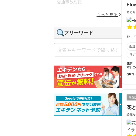
交通事故対応
Flo
色とり
もっと見る
フリーワード
花・
配達
電子
住所
本日の
QRコ
店舗
花と
綺麗な