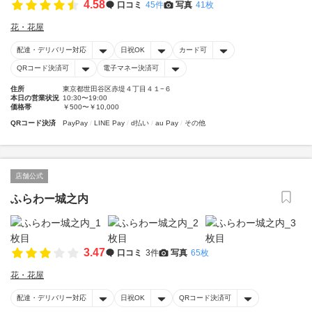
4.58
口コミ
45件
写真
41枚
花・花屋
配達・デリバリー対応
日祝OK
カード可
QRコード決済可
電子マネー決済可
住所
東京都世田谷区赤堤４丁目４１−６
本日の営業状況
10:30〜19:00
価格帯
￥500〜￥10,000
QRコード決済
PayPay
LINE Pay
d払い
au Pay
その他
店舗公式
ふらわー城之内
3.47
口コミ
3件
写真
65枚
花・花屋
配達・デリバリー対応
日祝OK
QRコード決済可