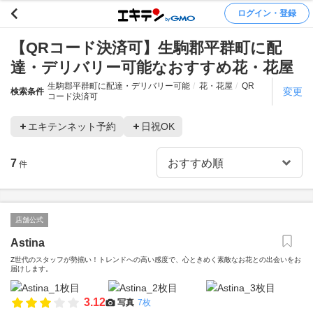
ログイン・登録
【QRコード決済可】生駒郡平群町に配
達・デリバリー可能なおすすめ花・花屋
生駒郡平群町に配達・デリバリー可能
花・花屋
QR
変更
検索条件
コード決済可
エキテンネット予約
日祝OK
7
件
店舗公式
Astina
Z世代のスタッフが勢揃い！トレンドへの高い感度で、心ときめく素敵なお花との出会いをお
届けします。
3.12
写真
7枚