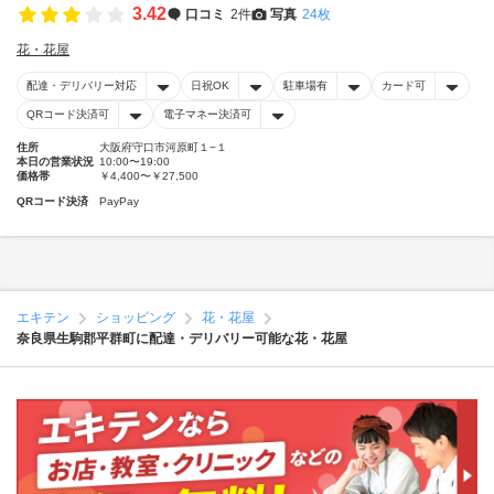
3.42
口コミ
2件
写真
24枚
花・花屋
配達・デリバリー対応
日祝OK
駐車場有
カード可
QRコード決済可
電子マネー決済可
住所
大阪府守口市河原町１−１
本日の営業状況
10:00〜19:00
価格帯
￥4,400〜￥27,500
QRコード決済
PayPay
エキテン
ショッピング
花・花屋
奈良県生駒郡平群町に配達・デリバリー可能な花・花屋