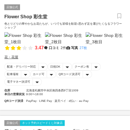
店舗公式
Flower Shop 彩生堂
色とりどりの華やかなお花たちが、いつでも皆様を歓迎♪思わず足を運びたくなるフラワー
ショップ
3.47
口コミ
2件
写真
27枚
花・花屋
配達・デリバリー対応
日祝OK
クーポン有
駐車場有
カード可
QRコード決済可
電子マネー決済可
住所
北海道札幌市中央区南四条西9丁目1009
本日の営業状況
9:00〜18:00
QRコード決済
PayPay
LINE Pay
楽天ペイ
d払い
au Pay
店舗公式
ネット予約スピードくじ対象店