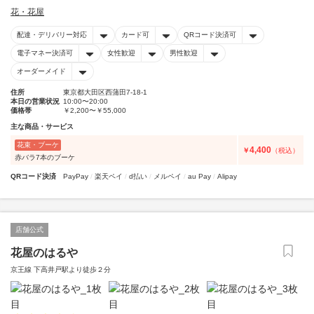
花・花屋
配達・デリバリー対応
カード可
QRコード決済可
電子マネー決済可
女性歓迎
男性歓迎
オーダーメイド
住所
東京都大田区西蒲田7-18-1
本日の営業状況
10:00〜20:00
価格帯
￥2,200〜￥55,000
主な商品・サービス
花束・ブーケ
4,400
￥
（税込）
赤バラ7本のブーケ
QRコード決済
PayPay
楽天ペイ
d払い
メルペイ
au Pay
Alipay
店舗公式
花屋のはるや
京王線 下高井戸駅より徒歩２分