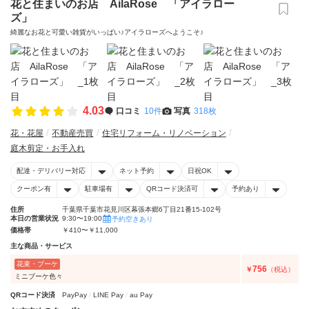
花と住まいのお店 AilaRose 「アイラロー
ズ」
綺麗なお花と可愛い雑貨がいっぱい♪アイラローズへようこそ♪
4.03
口コミ
10件
写真
318枚
花・花屋
不動産売買
住宅リフォーム・リノベーション
庭木剪定・お手入れ
配達・デリバリー対応
ネット予約
日祝OK
クーポン有
駐車場有
QRコード決済可
予約あり
住所
千葉県千葉市花見川区幕張本郷6丁目21番15-102号
本日の営業状況
9:30〜19:00
予約空きあり
価格帯
￥410〜￥11,000
主な商品・サービス
花束・ブーケ
756
￥
（税込）
ミニブーケ色々
QRコード決済
PayPay
LINE Pay
au Pay