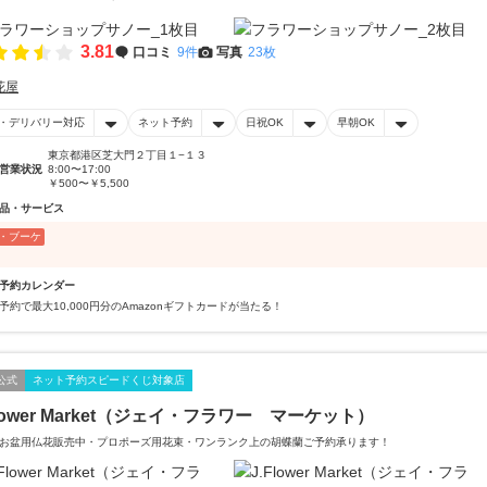
3.81
口コミ
9件
写真
23枚
花屋
・デリバリー対応
ネット予約
日祝OK
早朝OK
東京都港区芝大門２丁目１−１３
営業状況
8:00〜17:00
￥500〜￥5,500
品・サービス
・ブーケ
予約カレンダー
予約で最大10,000円分のAmazonギフトカードが当たる！
公式
ネット予約スピードくじ対象店
Flower Market（ジェイ・フラワー マーケット）
お盆用仏花販売中・プロポーズ用花束・ワンランク上の胡蝶蘭ご予約承ります！