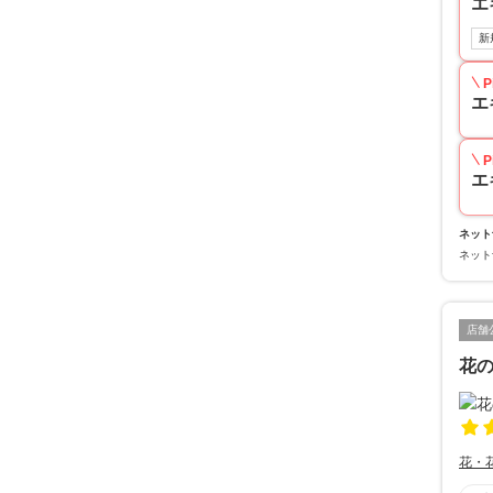
エ
新
P
エ
P
エ
ネット
ネット
店舗
花
花・