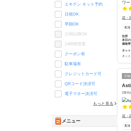
エキテン ネット予約
日祝OK
花・
早朝OK
配達
21時以降OK
住所
本日の
24時間営業
価格帯
ネット
クーポン有
ネット
駐車場有
クレジットカード可
店舗
QRコード決済可
Ast
Z世代
電子マネー決済可
もっと見る
花・
メニュー
配達