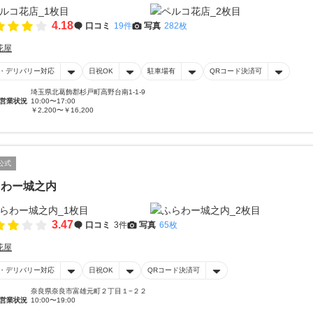
4.18
口コミ
19件
写真
282枚
花屋
・デリバリー対応
日祝OK
駐車場有
QRコード決済可
埼玉県北葛飾郡杉戸町高野台南1-1-9
営業状況
10:00〜17:00
￥2,200〜￥16,200
公式
らわー城之内
3.47
口コミ
3件
写真
65枚
花屋
・デリバリー対応
日祝OK
QRコード決済可
奈良県奈良市富雄元町２丁目１−２２
営業状況
10:00〜19:00