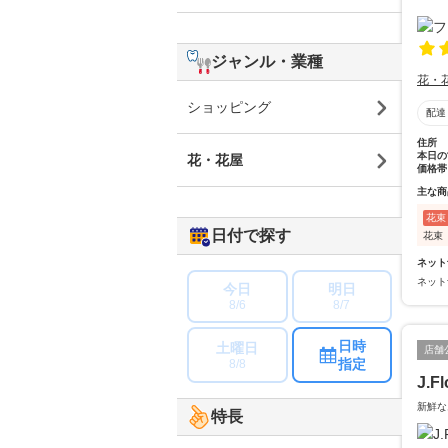
ジャンル・業種
花・
ショッピング
配達
住所
本日の
花・花屋
価格帯
主な商
花束
日付で探す
花束
ネット
ネット
今日
明日
8/6
8/7
日時
土曜日
店舗
指定
8/8
J.
新鮮な
特長