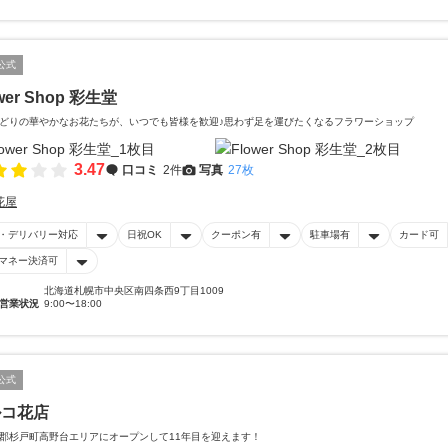
公式
wer Shop 彩生堂
どりの華やかなお花たちが、いつでも皆様を歓迎♪思わず足を運びたくなるフラワーショップ
3.47
口コミ
2件
写真
27枚
花屋
・デリバリー対応
日祝OK
クーポン有
駐車場有
カード可
マネー決済可
北海道札幌市中央区南四条西9丁目1009
営業状況
9:00〜18:00
公式
ルコ花店
郡杉戸町高野台エリアにオープンして11年目を迎えます！