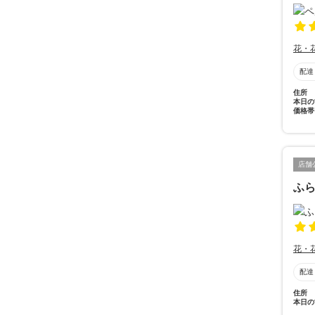
花・
配達
住所
本日の
価格帯
店舗
ふ
花・
配達
住所
本日の