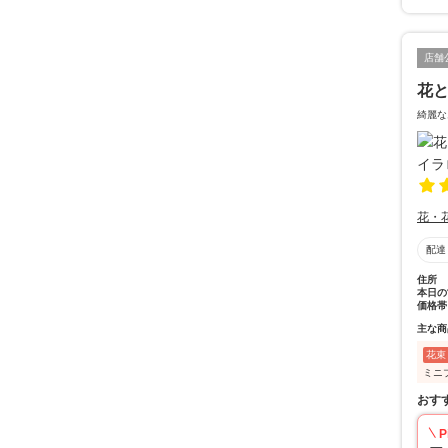
店舗
花と
綺麗な
花・
配達
住所
本日の
価格帯
主な商
花束
ミニ
おす
P