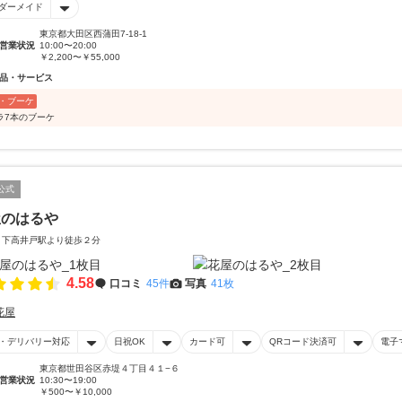
ダーメイド
東京都大田区西蒲田7-18-1
営業状況
10:00〜20:00
￥2,200〜￥55,000
品・サービス
・ブーケ
ラ7本のブーケ
公式
屋のはるや
 下高井戸駅より徒歩２分
4.58
口コミ
45件
写真
41枚
花屋
・デリバリー対応
日祝OK
カード可
QRコード決済可
電子
東京都世田谷区赤堤４丁目４１−６
営業状況
10:30〜19:00
￥500〜￥10,000