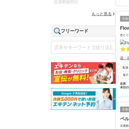
交通事故対応
もっと見る
店舗
Flo
フリーワード
色とり
花・
配達
電子
住所
本日の
店舗
ペ
北葛飾