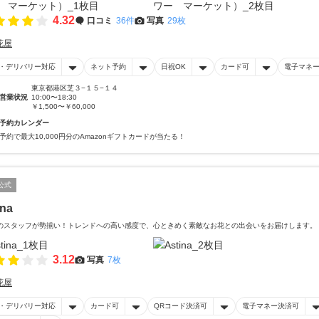
4.32
口コミ
36件
写真
29枚
花屋
・デリバリー対応
ネット予約
日祝OK
カード可
電子マネ
東京都港区芝３−１５−１４
営業状況
10:00〜18:30
￥1,500〜￥60,000
予約カレンダー
予約で最大10,000円分のAmazonギフトカードが当たる！
公式
ina
のスタッフが勢揃い！トレンドへの高い感度で、心ときめく素敵なお花との出会いをお届けします。
3.12
写真
7枚
花屋
・デリバリー対応
カード可
QRコード決済可
電子マネー決済可