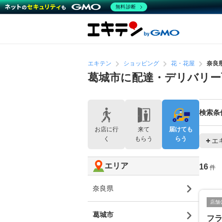
無料診断
エキテン
ショッピング
花・花屋
奈良
葛城市に配達・デリバリー
検索条
お店に行
来て
届けても
く
もらう
らう
エ
エリア
16
件
奈良県
店舗
葛城市
フ