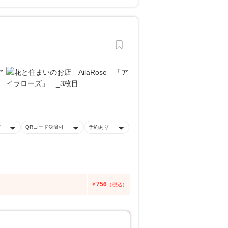
有
QRコード決済可
予約あり
756
￥
（税込）