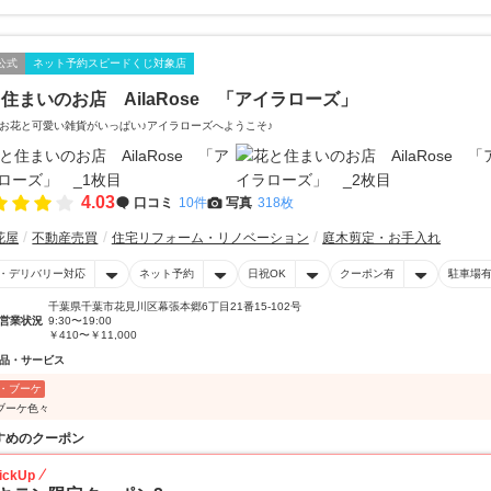
公式
ネット予約スピードくじ対象店
住まいのお店 AilaRose 「アイラローズ」
お花と可愛い雑貨がいっぱい♪アイラローズへようこそ♪
4.03
口コミ
10件
写真
318枚
花屋
不動産売買
住宅リフォーム・リノベーション
庭木剪定・お手入れ
・デリバリー対応
ネット予約
日祝OK
クーポン有
駐車場
千葉県千葉市花見川区幕張本郷6丁目21番15-102号
営業状況
9:30〜19:00
￥410〜￥11,000
品・サービス
・ブーケ
ブーケ色々
すめのクーポン
ickUp