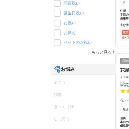
オー
開店祝い
住所
誕生日祝い
本日の
価格帯
お祝い
主な商
お供え
花束
赤バ
ペットのお祝い
もっと見る
店舗
お悩み
花
京王線
肩こり
腰痛
花・
ぎっくり腰
配達
むち打ち
住所
本日の
価格帯