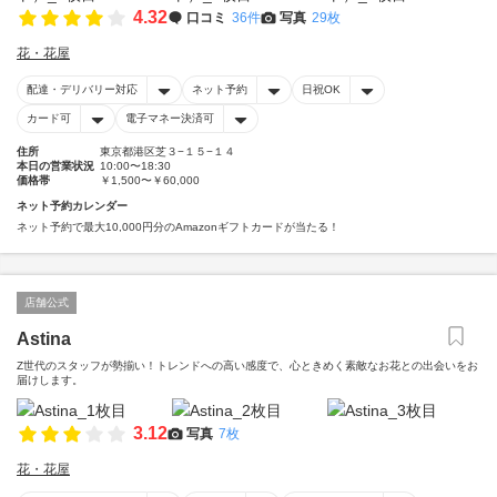
4.32
口コミ
36件
写真
29枚
花・花屋
配達・デリバリー対応
ネット予約
日祝OK
カード可
電子マネー決済可
住所
東京都港区芝３−１５−１４
本日の営業状況
10:00〜18:30
価格帯
￥1,500〜￥60,000
ネット予約カレンダー
ネット予約で最大10,000円分のAmazonギフトカードが当たる！
店舗公式
Astina
Z世代のスタッフが勢揃い！トレンドへの高い感度で、心ときめく素敵なお花との出会いをお
届けします。
3.12
写真
7枚
花・花屋