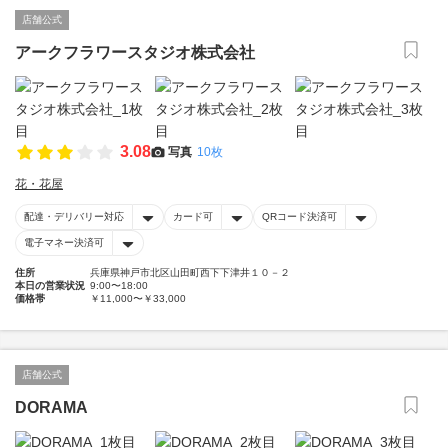
店舗公式
アークフラワースタジオ株式会社
3.08
写真
10枚
花・花屋
配達・デリバリー対応
カード可
QRコード決済可
電子マネー決済可
住所
兵庫県神戸市北区山田町西下下津井１０－２
本日の営業状況
9:00〜18:00
価格帯
￥11,000〜￥33,000
店舗公式
DORAMA