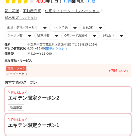
4.03
口コミ
10件
写真
318枚
花・花屋
不動産売買
住宅リフォーム・リノベーション
庭木剪定・お手入れ
配達・デリバリー対応
ネット予約
日祝OK
クーポン有
駐車場有
QRコード決済可
予約あり
住所
千葉県千葉市花見川区幕張本郷6丁目21番15-102号
本日の営業状況
9:30〜19:00
予約空きあり
価格帯
￥410〜￥11,000
主な商品・サービス
花束・ブーケ
756
￥
（税込）
ミニブーケ色々
おすすめのクーポン
PickUp
エキテン限定クーポン2
新規限定
PickUp
エキテン限定クーポン1