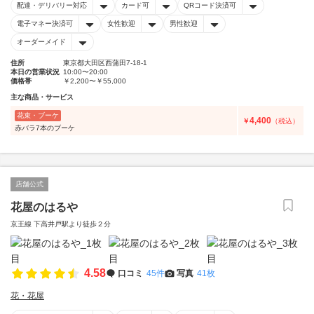
配達・デリバリー対応
カード可
QRコード決済可
電子マネー決済可
女性歓迎
男性歓迎
オーダーメイド
住所
東京都大田区西蒲田7-18-1
本日の営業状況
10:00〜20:00
価格帯
￥2,200〜￥55,000
主な商品・サービス
花束・ブーケ
4,400
￥
（税込）
赤バラ7本のブーケ
店舗公式
花屋のはるや
京王線 下高井戸駅より徒歩２分
4.58
口コミ
45件
写真
41枚
花・花屋