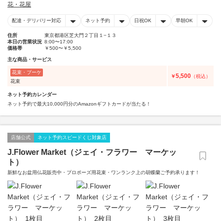
花・花屋
配達・デリバリー対応
ネット予約
日祝OK
早朝OK
住所
東京都港区芝大門２丁目１−１３
本日の営業状況
8:00〜17:00
価格帯
￥500〜￥5,500
主な商品・サービス
花束・ブーケ
5,500
￥
（税込）
花束
ネット予約カレンダー
ネット予約で最大10,000円分のAmazonギフトカードが当たる！
店舗公式
ネット予約スピードくじ対象店
J.Flower Market（ジェイ・フラワー マーケッ
ト）
新鮮なお盆用仏花販売中・プロポーズ用花束・ワンランク上の胡蝶蘭ご予約承ります！