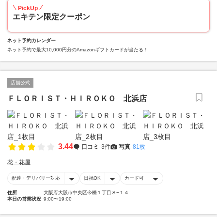
PickUp
エキテン限定クーポン
ネット予約カレンダー
ネット予約で最大10,000円分のAmazonギフトカードが当たる！
店舗公式
ＦＬＯＲＩＳＴ・ＨＩＲＯＫＯ 北浜店
3.44
口コミ
3件
写真
81枚
花・花屋
配達・デリバリー対応
日祝OK
カード可
住所
大阪府大阪市中央区今橋１丁目８−１４
本日の営業状況
9:00〜19:00