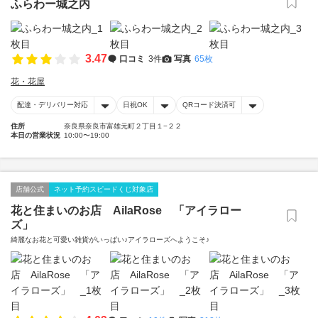
ふらわー城之内
3.47
口コミ
3件
写真
65枚
花・花屋
配達・デリバリー対応
日祝OK
QRコード決済可
住所
奈良県奈良市富雄元町２丁目１−２２
本日の営業状況
10:00〜19:00
店舗公式
ネット予約スピードくじ対象店
花と住まいのお店 AilaRose 「アイラロー
ズ」
綺麗なお花と可愛い雑貨がいっぱい♪アイラローズへようこそ♪