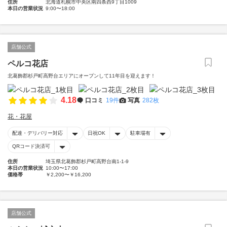
住所
北海道札幌市中央区南四条西9丁目1009
本日の営業状況
9:00〜18:00
店舗公式
ペルコ花店
北葛飾郡杉戸町高野台エリアにオープンして11年目を迎えます！
4.18
口コミ
19件
写真
282枚
花・花屋
配達・デリバリー対応
日祝OK
駐車場有
QRコード決済可
住所
埼玉県北葛飾郡杉戸町高野台南1-1-9
本日の営業状況
10:00〜17:00
価格帯
￥2,200〜￥16,200
店舗公式