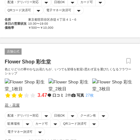
配達・デリバリー対応
日祝OK
カード可
QRコード決済可
電子マネー決済可
住所
東京都世田谷区赤堤４丁目４１−６
本日の営業状況
10:30〜19:00
価格帯
￥500〜￥10,000
店舗公式
Flower Shop 彩生堂
色とりどりの華やかなお花たちが、いつでも皆様を歓迎♪思わず足を運びたくなるフラワー
ショップ
3.47
口コミ
2件
写真
27枚
花・花屋
配達・デリバリー対応
日祝OK
クーポン有
駐車場有
カード可
QRコード決済可
電子マネー決済可