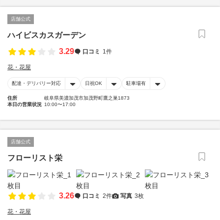
店舗公式
ハイビスカスガーデン
3.29
口コミ
1件
花・花屋
配達・デリバリー対応
日祝OK
駐車場有
住所
岐阜県美濃加茂市加茂野町鷹之巣1873
本日の営業状況
10:00〜17:00
店舗公式
フローリスト栄
3.26
口コミ
2件
写真
3枚
花・花屋