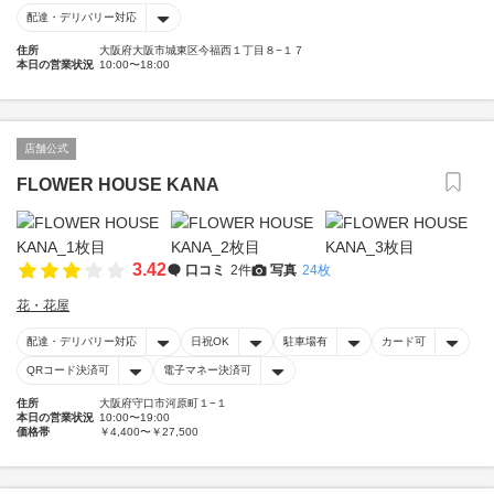
配達・デリバリー対応
住所
大阪府大阪市城東区今福西１丁目８−１７
本日の営業状況
10:00〜18:00
店舗公式
FLOWER HOUSE KANA
3.42
口コミ
2件
写真
24枚
花・花屋
配達・デリバリー対応
日祝OK
駐車場有
カード可
QRコード決済可
電子マネー決済可
住所
大阪府守口市河原町１−１
本日の営業状況
10:00〜19:00
価格帯
￥4,400〜￥27,500