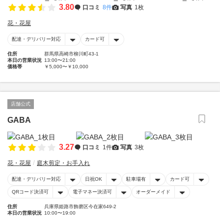
3.80
口コミ
8件
写真
1枚
花・花屋
配達・デリバリー対応
カード可
住所
群馬県高崎市柳川町43-1
本日の営業状況
13:00〜21:00
価格帯
￥5,000〜￥10,000
店舗公式
GABA
3.27
口コミ
1件
写真
3枚
花・花屋
庭木剪定・お手入れ
配達・デリバリー対応
日祝OK
駐車場有
カード可
QRコード決済可
電子マネー決済可
オーダーメイド
住所
兵庫県姫路市飾磨区今在家649-2
本日の営業状況
10:00〜19:00