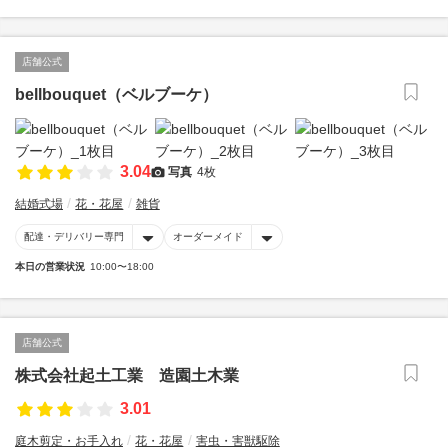
店舗公式
bellbouquet（ベルブーケ）
3.04
写真
4枚
結婚式場
花・花屋
雑貨
配達・デリバリー専門
オーダーメイド
本日の営業状況
10:00〜18:00
店舗公式
株式会社起土工業 造園土木業
3.01
庭木剪定・お手入れ
花・花屋
害虫・害獣駆除