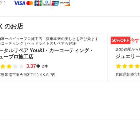
ット
くのお店
内唯一のビュープロ施工店！愛車本来の美しさを呼び覚ます
50%OFF
今す
ーコーティング｜ヘッドライトのリペアも好評
JR姫路駅から
ータルリペア You&I・カーコーティング・
ジュエリ
ュープロ施工店
3.37
2件
兵庫県姫路市飾
県姫路市東今宿3丁目1-6K.A.P内