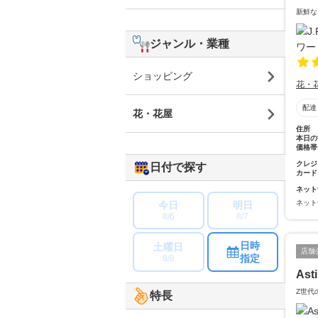
新鮮な
ジャンル・業種
ショッピング
花・
配達
花・花屋
住所
本日の
価格帯
クレジ
日付で探す
カード
ネット
ネット
今日
明日
8/6
8/7
日時
土曜日
店舗
指定
8/8
Ast
Z世代
特長