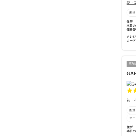
花・
配達
住所
本日の
価格帯
クレジ
カード
店舗
GA
花・
配達
オー
住所
本日の