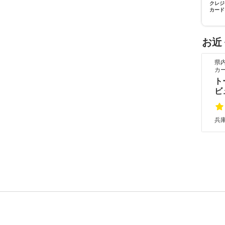
クレジ
カード
お近
県
カ
ト
ビ
兵庫