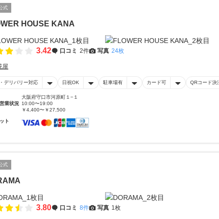
公式
OWER HOUSE KANA
3.42
口コミ
2件
写真
24枚
花屋
・デリバリー対応
日祝OK
駐車場有
カード可
QRコード決
大阪府守口市河原町１−１
営業状況
10:00〜19:00
￥4,400〜￥27,500
ット
公式
RAMA
3.80
口コミ
8件
写真
1枚