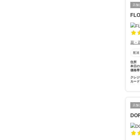
店舗
FL
花・
配達
住所
本日の
価格帯
クレジ
カード
店舗
DO