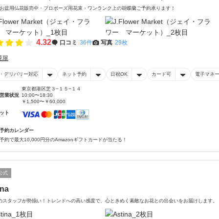
お盆用仏花販売中・プロポーズ用花束・ワンランク上の胡蝶蘭ご予約承ります！
4.32
口コミ
36件
写真
29枚
花屋
・デリバリー対応
ネット予約
日祝OK
カード可
電子マネ
東京都港区芝３−１５−１４
営業状況
10:00〜18:30
￥1,500〜￥60,000
ット
予約カレンダー
予約で最大10,000円分のAmazonギフトカードが当たる！
公式
ina
のスタッフが勢揃い！トレンドへの高い感度で、心ときめく素敵なお花との出会いをお届けします。