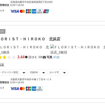
北海道札幌市中央区南四条西9丁目1009
営業状況
9:00〜18:00
ット
公式
ＬＯＲＩＳＴ・ＨＩＲＯＫＯ 北浜店
3.44
口コミ
3件
写真
81枚
花屋
・デリバリー対応
日祝OK
カード可
大阪府大阪市中央区今橋１丁目８−１４
営業状況
9:00〜19:00
ット