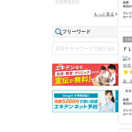
交通事故対応
住所
本日の
クレジ
もっと見る
カード
フリーワード
店舗
Ｆ
花・
配達
住所
本日の
クレジ
カード