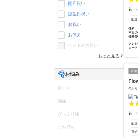
開店祝い
花・
誕生日祝い
配達
お祝い
住所
本日の
お供え
価格帯
クレジ
ペットのお祝い
カード
もっと見る
店舗
お悩み
Flo
肩こり
色とり
腰痛
花・
ぎっくり腰
配達
むち打ち
電子