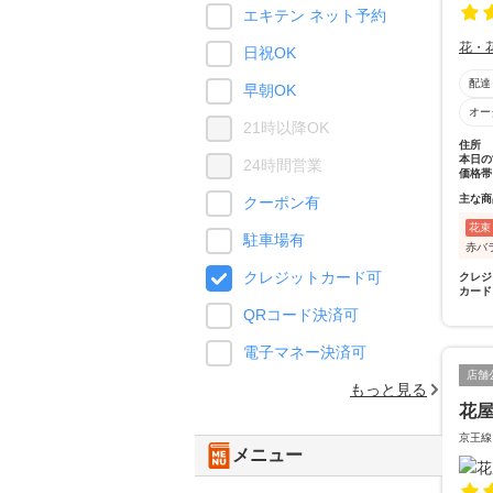
エキテン ネット予約
花・
日祝OK
配達
早朝OK
オー
21時以降OK
住所
本日の
24時間営業
価格帯
主な商
クーポン有
花束
駐車場有
赤バ
クレジットカード可
クレジ
カード
QRコード決済可
電子マネー決済可
店舗
もっと見る
花
京王線
メニュー