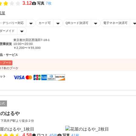
3.12
写真
7枚
花屋
・デリバリー対応
カード可
QRコード決済可
電子マネー決済可
ダーメイド
東京都大田区西蒲田7-18-1
営業状況
10:00〜20:00
￥2,200〜￥55,000
品・サービス
・ブーケ
ラ7本のブーケ
ット
公式
屋のはるや
 下高井戸駅より徒歩２分
4.58
口コミ
45件
写真
41枚