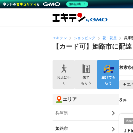
無料診断
エキテン
ショッピング
花・花屋
兵庫
【カード可】姫路市に配達
検索条
お店に行
来て
届けても
く
もらう
らう
エ
エリア
8
件
兵庫県
店舗
姫路市
J.