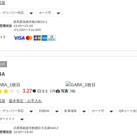
花屋
・デリバリー対応
カード可
群馬県高崎市柳川町43-1
営業状況
13:00〜21:00
￥5,000〜￥10,000
ット
公式
BA
3.27
口コミ
1件
写真
3枚
花屋
庭木剪定・お手入れ
・デリバリー対応
日祝OK
駐車場有
カード可
QRコード決
ダーメイド
兵庫県姫路市飾磨区今在家649-2
営業状況
10:00〜19:00