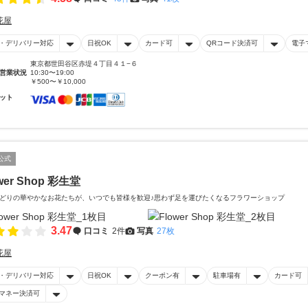
花屋
・デリバリー対応
日祝OK
カード可
QRコード決済可
電子
東京都世田谷区赤堤４丁目４１−６
営業状況
10:30〜19:00
￥500〜￥10,000
ット
公式
wer Shop 彩生堂
どりの華やかなお花たちが、いつでも皆様を歓迎♪思わず足を運びたくなるフラワーショップ
3.47
口コミ
2件
写真
27枚
花屋
・デリバリー対応
日祝OK
クーポン有
駐車場有
カード可
マネー決済可