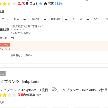
3.70
口コミ
6件
写真
312枚
花屋
・デリバリー対応
日祝OK
駐車場有
カード可
QRコード決
大阪府松原市上田７丁目１−７
営業状況
9:00〜17:00
￥220〜￥38,500
品・サービス
・ブーケ
ラッピング
駐車場あり （無料）
公式
プランツ -linkplants-
3.06
写真
6枚
花屋