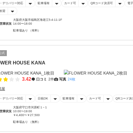
・デリバリー対応
駐車場有
カード可
QRコード決済可
電
歓迎
大阪府大阪市福島区海老江5-4-11-1F
営業状況
14:00〜18:00
駐車場あり （有料）
公式
OWER HOUSE KANA
3.42
口コミ
2件
写真
24枚
花屋
・デリバリー対応
日祝OK
駐車場有
カード可
QRコード決
大阪府守口市河原町１−１
営業状況
10:00〜19:00
￥4,400〜￥27,500
駐車場あり （無料）