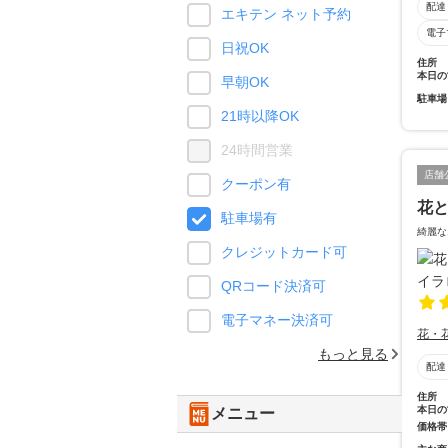
配達
エキテン ネット予約
電子
日祝OK
住所
本日の
早朝OK
駐車場
21時以降OK
24時間営業
店舗
クーポン有
花と
駐車場有
綺麗な
クレジットカード可
QRコード決済可
電子マネー決済可
花・
もっと見る
配達
住所
本日の
メニュー
価格帯