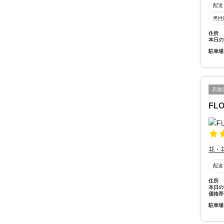
配達
男性
住所
本日の
駐車場
店舗
FL
花・
配達
住所
本日の
価格帯
駐車場