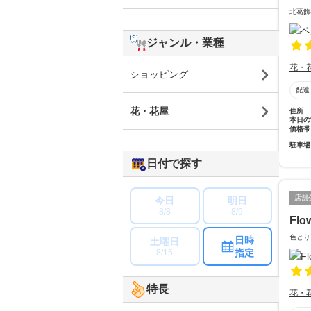
北葛飾
ジャンル・業種
花・
ショッピング
配達
花・花屋
住所
本日の
価格帯
駐車場
日付で探す
店舗
今日
明日
8/8
8/9
Flo
色とり
日時
土曜日
指定
8/15
特長
花・