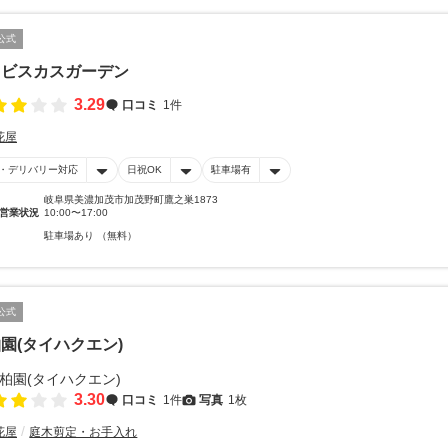
公式
イビスカスガーデン
3.29
口コミ
1件
花屋
・デリバリー対応
日祝OK
駐車場有
岐阜県美濃加茂市加茂野町鷹之巣1873
営業状況
10:00〜17:00
駐車場あり （無料）
公式
園(タイハクエン)
3.30
口コミ
1件
写真
1枚
花屋
庭木剪定・お手入れ