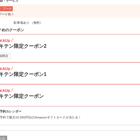
品・サービス
・ブーケ
ブーケ色々
駐車場あり （無料）
すめのクーポン
ickUp
キテン限定クーポン2
規限定
ickUp
キテン限定クーポン1
ickUp
キテン限定クーポン
予約カレンダー
予約で最大10,000円分のAmazonギフトカードが当たる！
公式