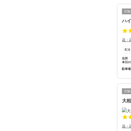
店舗
ハ
花・
配達
住所
本日の
駐車場
店舗
大柏
花・