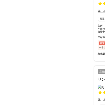
花・
配達
住所
本日の
価格帯
主な商
花束
一本
駐車場
店舗
リンク
花・