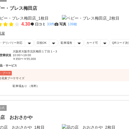
ビー・ブレス梅田店
4.30
口コミ
33件
写真
139枚
花屋
・デリバリー対応
日祝OK
駐車場有
カード可
QRコード決
大阪府大阪市北区梅田１丁目１−３
営業状況
10:00〜19:00
￥350〜￥55,000
品・サービス
・ブーケ
せ花束ブーケサイズ
駐車場あり （有料）
公式
の店 おおさかや