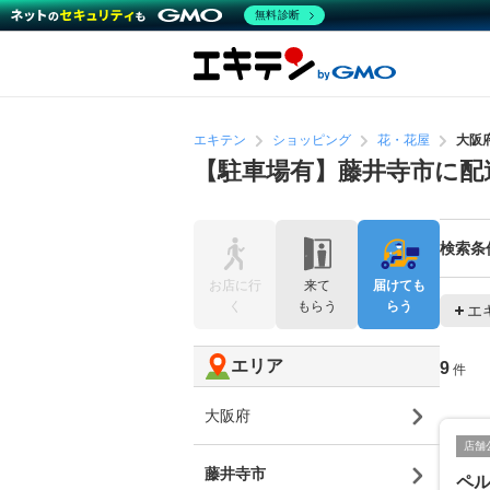
無料診断
エキテン
ショッピング
花・花屋
大阪
【駐車場有】藤井寺市に配
検索条
お店に行
来て
届けても
く
もらう
らう
エ
エリア
9
件
大阪府
店舗
藤井寺市
ペ