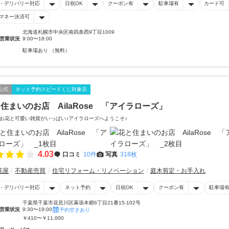
・デリバリー対応
日祝OK
クーポン有
駐車場有
カード可
マネー決済可
北海道札幌市中央区南四条西9丁目1009
営業状況
9:00〜18:00
駐車場あり （無料）
公式
ネット予約スピードくじ対象店
住まいのお店 AilaRose 「アイラローズ」
お花と可愛い雑貨がいっぱい♪アイラローズへようこそ♪
4.03
口コミ
10件
写真
318枚
花屋
不動産売買
住宅リフォーム・リノベーション
庭木剪定・お手入れ
・デリバリー対応
ネット予約
日祝OK
クーポン有
駐車場
千葉県千葉市花見川区幕張本郷6丁目21番15-102号
営業状況
9:30〜19:00
予約空きあり
￥410〜￥11,000