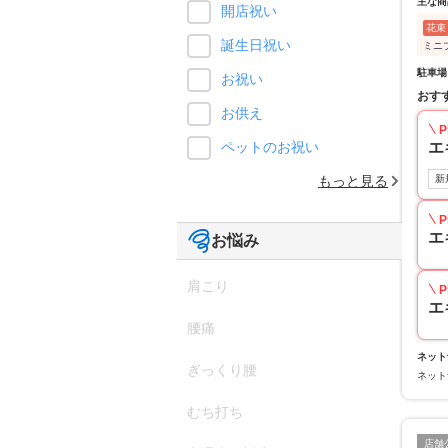
主な商
開店祝い
花束
誕生日祝い
ミニ
駐車場
お祝い
おす
お供え
P
エ
ペットのお祝い
新
もっと見る
P
エ
お悩み
肩こり
P
エ
腰痛
ネット
ぎっくり腰
ネット
むち打ち
店舗