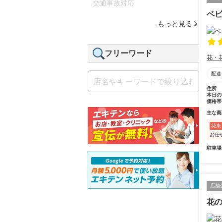
交通事故対応
ベ
もっと見る
フリーワード
花・
配達
住所
本日の
価格帯
主な商
花束
お任
駐車場
店舗
花