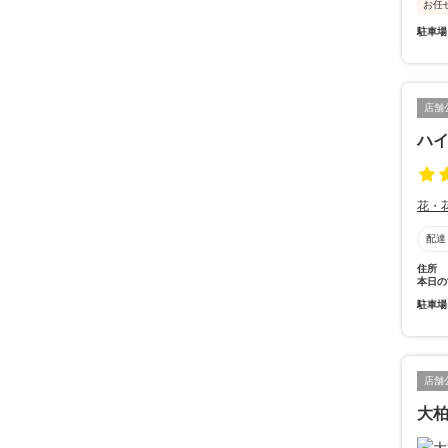
お任
駐車場
店舗
ハ
花・
配達
住所
本日の
駐車場
店舗
大柏