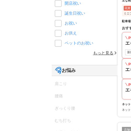
主な商
開店祝い
花束
誕生日祝い
ミニ
駐車場
お祝い
おす
お供え
P
エ
ペットのお祝い
新
もっと見る
P
エ
お悩み
肩こり
P
エ
腰痛
ネット
ぎっくり腰
ネット
むち打ち
店舗