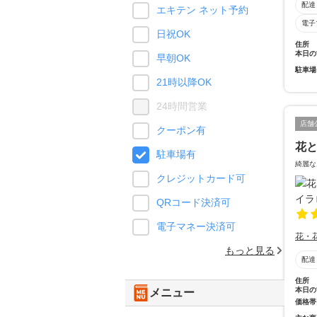
配達
エキテン ネット予約
電子
日祝OK
住所
本日の
早朝OK
駐車場
21時以降OK
24時間営業
店舗
クーポン有
花と
駐車場有
綺麗な
クレジットカード可
QRコード決済可
電子マネー決済可
花・
もっと見る
配達
住所
本日の
メニュー
価格帯