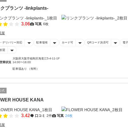
プランツ -linkplants-
3.06
写真
6枚
花屋
・デリバリー対応
駐車場有
カード可
QRコード決済可
電
歓迎
大阪府大阪市福島区海老江5-4-11-1F
営業状況
14:00〜18:00
駐車場あり （有料）
公式
OWER HOUSE KANA
3.42
口コミ
2件
写真
24枚
花屋