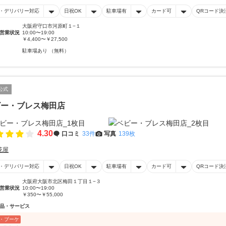
・デリバリー対応
日祝OK
駐車場有
カード可
QRコード決
大阪府守口市河原町１−１
営業状況
10:00〜19:00
￥4,400〜￥27,500
駐車場あり （無料）
公式
ビー・ブレス梅田店
4.30
口コミ
33件
写真
139枚
花屋
・デリバリー対応
日祝OK
駐車場有
カード可
QRコード決
大阪府大阪市北区梅田１丁目１−３
営業状況
10:00〜19:00
￥350〜￥55,000
品・サービス
・ブーケ