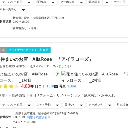
・デリバリー対応
日祝OK
クーポン有
駐車場有
カード可
マネー決済可
北海道札幌市中央区南四条西9丁目1009
営業状況
9:00〜18:00
駐車場あり （無料）
公式
ネット予約スピードくじ対象店
住まいのお店 AilaRose 「アイラローズ」
お花と可愛い雑貨がいっぱい♪アイラローズへようこそ♪
4.03
口コミ
10件
写真
318枚
花屋
不動産売買
住宅リフォーム・リノベーション
庭木剪定・お手入れ
・デリバリー対応
ネット予約
日祝OK
クーポン有
駐車場
千葉県千葉市花見川区幕張本郷6丁目21番15-102号
営業状況
9:30〜19:00
予約空きあり
￥410〜￥11,000