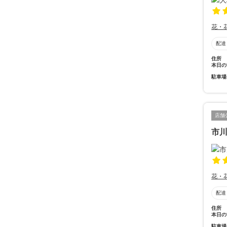
花・
配達
住所
本日の
駐車場
店舗
市
花・
配達
住所
本日の
駐車場