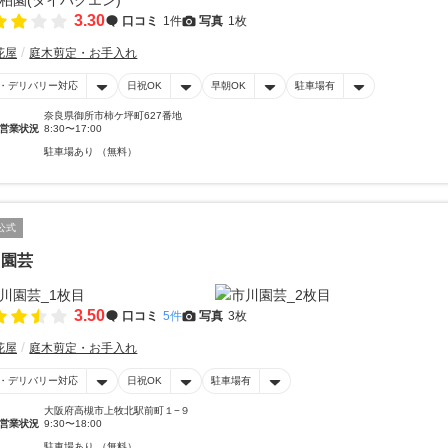
3.30
口コミ
1件
写真
1枚
花屋
庭木剪定・お手入れ
・デリバリー対応
日祝OK
早朝OK
駐車場有
奈良県御所市柿ケ坪町627番地
営業状況
8:30〜17:00
駐車場あり （無料）
公式
川園芸
3.50
口コミ
5件
写真
3枚
花屋
庭木剪定・お手入れ
・デリバリー対応
日祝OK
駐車場有
大阪府高槻市上牧北駅前町１−９
営業状況
9:30〜18:00
駐車場あり （無料）