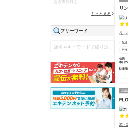
交通事故対応
リンク
もっと見る
フリーワード
花・
配達
男性
住所
本日の
駐車場
店舗
FL
花・