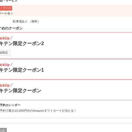
品・サービス
・ブーケ
ブーケ色々
駐車場あり （無料）
すめのクーポン
ickUp
キテン限定クーポン2
規限定
ickUp
キテン限定クーポン1
ickUp
キテン限定クーポン
予約カレンダー
予約で最大10,000円分のAmazonギフトカードが当たる！
公式