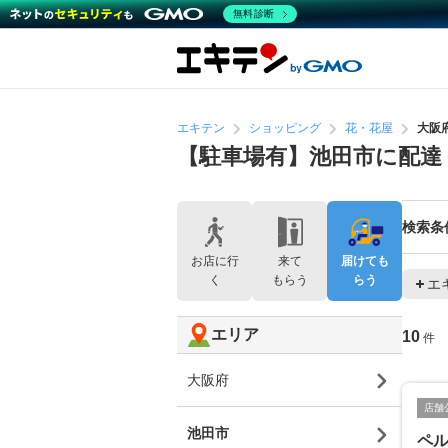
無料診断
エキテン
ショッピング
花・花屋
大阪
【駐車場有】池田市に配達
検索条
お店に行
来て
届けても
く
もらう
らう
エ
エリア
10
件
大阪府
店舗
池田市
ペ