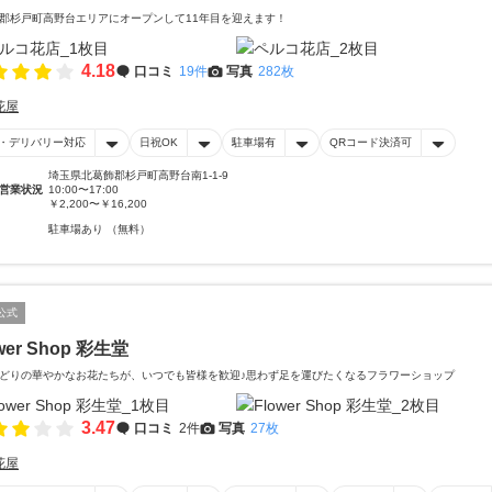
郡杉戸町高野台エリアにオープンして11年目を迎えます！
4.18
口コミ
19件
写真
282枚
花屋
・デリバリー対応
日祝OK
駐車場有
QRコード決済可
埼玉県北葛飾郡杉戸町高野台南1-1-9
営業状況
10:00〜17:00
￥2,200〜￥16,200
駐車場あり （無料）
公式
wer Shop 彩生堂
どりの華やかなお花たちが、いつでも皆様を歓迎♪思わず足を運びたくなるフラワーショップ
3.47
口コミ
2件
写真
27枚
花屋