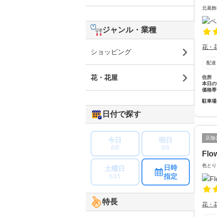
北葛飾
ジャンル・業種
花・
ショッピング
配達
花・花屋
住所
本日の
価格帯
駐車場
日付で探す
店舗
今日
明日
8/8
8/9
Flo
色とり
日時
土曜日
指定
8/15
特長
花・