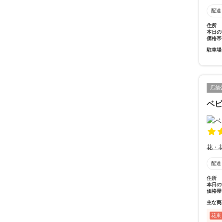
配達
住所
本日の
価格帯
駐車場
店舗
ベ
花・
配達
住所
本日の
価格帯
主な商
花束