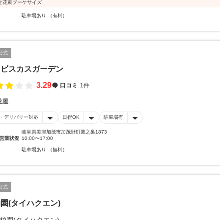
せ花束ブーケサイズ
駐車場あり （有料）
公式
イビスカスガーデン
3.29
口コミ
1件
花屋
・デリバリー対応
日祝OK
駐車場有
岐阜県美濃加茂市加茂野町鷹之巣1873
営業状況
10:00〜17:00
駐車場あり （無料）
公式
園(タイハクエン)