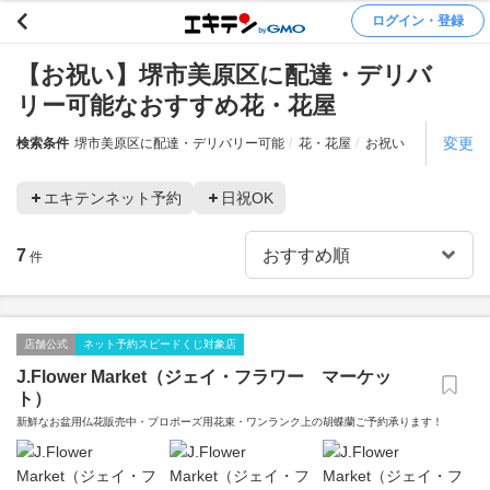
ログイン・登録
【お祝い】堺市美原区に配達・デリバ
リー可能なおすすめ花・花屋
変更
検索条件
堺市美原区に配達・デリバリー可能
花・花屋
お祝い
エキテンネット予約
日祝OK
7
件
店舗公式
ネット予約スピードくじ対象店
J.Flower Market（ジェイ・フラワー マーケッ
ト）
新鮮なお盆用仏花販売中・プロポーズ用花束・ワンランク上の胡蝶蘭ご予約承ります！