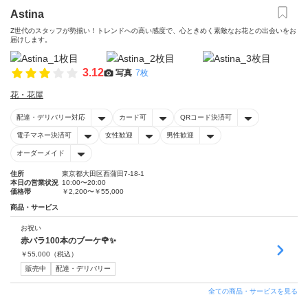
Astina
Z世代のスタッフが勢揃い！トレンドへの高い感度で、心ときめく素敵なお花との出会いをお
届けします。
3.12
写真
7枚
花・花屋
配達・デリバリー対応
カード可
QRコード決済可
電子マネー決済可
女性歓迎
男性歓迎
オーダーメイド
住所
東京都大田区西蒲田7-18-1
本日の営業状況
10:00〜20:00
価格帯
￥2,200〜￥55,000
商品・サービス
お祝い
赤バラ100本のブーケ🌹✨
￥
55,000
（税込）
販売中
配達・デリバリー
全ての商品・サービスを見る