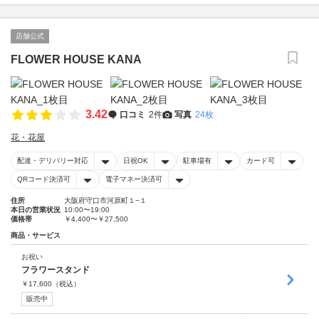
店舗公式
FLOWER HOUSE KANA
3.42
口コミ
2件
写真
24枚
花・花屋
配達・デリバリー対応
日祝OK
駐車場有
カード可
QRコード決済可
電子マネー決済可
住所
大阪府守口市河原町１−１
本日の営業状況
10:00〜19:00
価格帯
￥4,400〜￥27,500
商品・サービス
お祝い
フラワースタンド
￥
17,600
（税込）
販売中