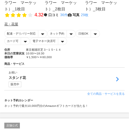
4.32
口コミ
36件
写真
29枚
花・花屋
配達・デリバリー対応
ネット予約
日祝OK
カード可
電子マネー決済可
住所
東京都港区芝３−１５−１４
本日の営業状況
10:00〜18:30
価格帯
￥1,500〜￥60,000
商品・サービス
お祝い
スタンド花
販売中
全ての商品・サービスを見る
ネット予約カレンダー
ネット予約で最大10,000円分のAmazonギフトカードが当たる！
店舗公式