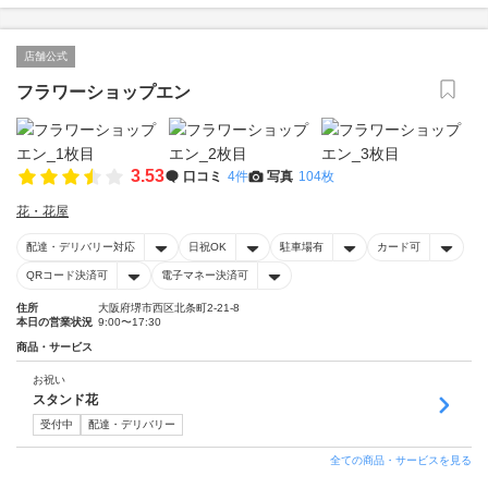
店舗公式
フラワーショップエン
3.53
口コミ
4件
写真
104枚
花・花屋
配達・デリバリー対応
日祝OK
駐車場有
カード可
QRコード決済可
電子マネー決済可
住所
大阪府堺市西区北条町2-21-8
本日の営業状況
9:00〜17:30
商品・サービス
お祝い
スタンド花
受付中
配達・デリバリー
全ての商品・サービスを見る