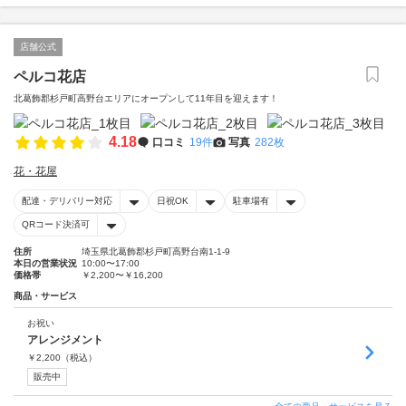
店舗公式
ペルコ花店
北葛飾郡杉戸町高野台エリアにオープンして11年目を迎えます！
4.18
口コミ
19件
写真
282枚
花・花屋
配達・デリバリー対応
日祝OK
駐車場有
QRコード決済可
住所
埼玉県北葛飾郡杉戸町高野台南1-1-9
本日の営業状況
10:00〜17:00
価格帯
￥2,200〜￥16,200
商品・サービス
お祝い
アレンジメント
￥
2,200
（税込）
販売中