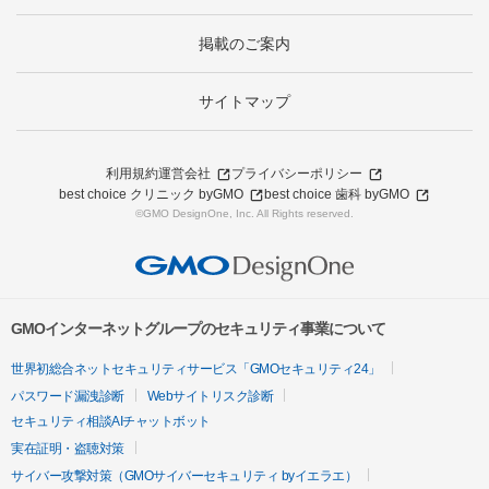
掲載のご案内
サイトマップ
利用規約
運営会社
プライバシーポリシー
best choice クリニック byGMO
best choice 歯科 byGMO
©GMO DesignOne, Inc. All Rights reserved.
GMOインターネットグループのセキュリティ事業について
世界初総合ネットセキュリティサービス「GMOセキュリティ24」
パスワード漏洩診断
Webサイトリスク診断
セキュリティ相談AIチャットボット
実在証明・盗聴対策
サイバー攻撃対策（GMOサイバーセキュリティ byイエラエ）