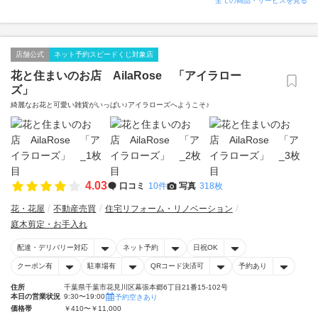
全ての商品・サービスを見る
店舗公式
ネット予約スピードくじ対象店
花と住まいのお店 AilaRose 「アイラロー
ズ」
綺麗なお花と可愛い雑貨がいっぱい♪アイラローズへようこそ♪
4.03
口コミ
10件
写真
318枚
花・花屋
不動産売買
住宅リフォーム・リノベーション
庭木剪定・お手入れ
配達・デリバリー対応
ネット予約
日祝OK
クーポン有
駐車場有
QRコード決済可
予約あり
住所
千葉県千葉市花見川区幕張本郷6丁目21番15-102号
本日の営業状況
9:30〜19:00
予約空きあり
価格帯
￥410〜￥11,000