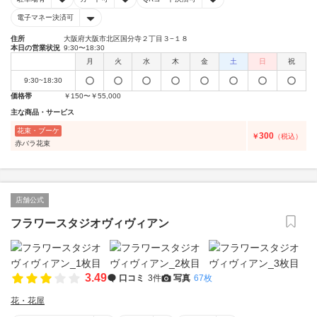
電子マネー決済可
住所
大阪府大阪市北区国分寺２丁目３−１８
本日の営業状況
9:30〜18:30
月
火
水
木
金
土
日
祝
9:30~18:30
価格帯
￥150〜￥55,000
主な商品・サービス
花束・ブーケ
300
￥
（税込）
赤バラ花束
店舗公式
フラワースタジオヴィヴィアン
3.49
口コミ
3件
写真
67枚
花・花屋