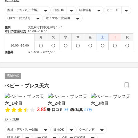
花・花屋
配達・デリバリー対応
日祝OK
駐車場有
カード可
QRコード決済可
電子マネー決済可
住所
大阪府守口市河原町１−１
本日の営業状況
10:00〜19:00
月
火
水
木
金
土
日
祝
10:00~19:00
価格帯
￥4,400〜￥27,500
店舗公式
ベビー・ブレス天六
3.85
口コミ
8件
写真
57枚
花・花屋
配達・デリバリー対応
日祝OK
クーポン有
駐車場有
カード可
QRコード決済可