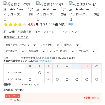
4.03
口コミ
10件
写真
318枚
花・花屋
不動産売買
住宅リフォーム・リノベーション
庭木剪定・お手入れ
配達・デリバリー対応
ネット予約
日祝OK
クーポン有
駐車場有
QRコード決済可
予約あり
住所
千葉県千葉市花見川区幕張本郷6丁目21番15-102号
本日の営業状況
9:30〜19:00
予約空きあり
月
火
水
木
金
土
日
祝
9:30~18:30
休
9:30~19:00
休
価格帯
￥410〜￥11,000
主な商品・サービス
花束・ブーケ
756
￥
（税込）
ミニブーケ色々