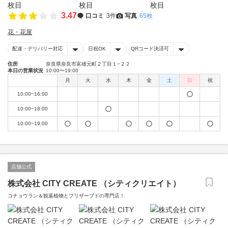
3.47
口コミ
3件
写真
65枚
花・花屋
配達・デリバリー対応
日祝OK
QRコード決済可
住所
奈良県奈良市富雄元町２丁目１−２２
本日の営業状況
10:00〜19:00
月
火
水
木
金
土
日
祝
10:00~16:00
10:00~18:00
10:00~19:00
店舗公式
株式会社 CITY CREATE （シティクリエイト）
コチョウラン＆観葉植物とプリザーブドの専門店！