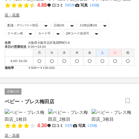
4.88
口コミ
395件
写真
149枚
花・花屋
配達・デリバリー対応
日祝OK
21時以降OK
クーポン有
カード可
QRコード決済可
住所
大阪府大阪市北区兎我野町5-9
本日の営業状況
9:00〜24:00
月
火
水
木
金
土
日
祝
9:00~24:00
価格帯
￥500〜￥130,000
店舗公式
ベビー・ブレス梅田店
4.30
口コミ
33件
写真
139枚
花・花屋