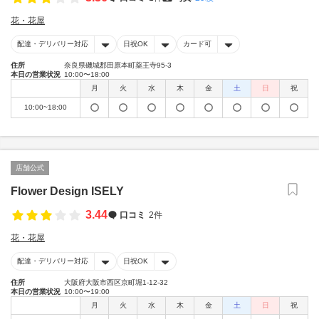
花・花屋
配達・デリバリー対応
日祝OK
カード可
住所
奈良県磯城郡田原本町薬王寺95-3
本日の営業状況
10:00〜18:00
月
火
水
木
金
土
日
祝
10:00~18:00
店舗公式
Flower Design ISELY
3.44
口コミ
2件
花・花屋
配達・デリバリー対応
日祝OK
住所
大阪府大阪市西区京町堀1-12-32
本日の営業状況
10:00〜19:00
月
火
水
木
金
土
日
祝