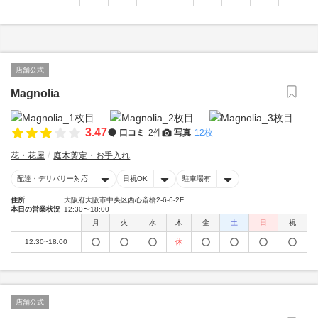
店舗公式
Magnolia
3.47
口コミ
2件
写真
12枚
花・花屋
庭木剪定・お手入れ
配達・デリバリー対応
日祝OK
駐車場有
住所
大阪府大阪市中央区西心斎橋2-6-6-2F
本日の営業状況
12:30〜18:00
月
火
水
木
金
土
日
祝
12:30~18:00
休
店舗公式