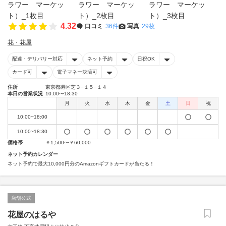
4.32
口コミ
36件
写真
29枚
花・花屋
配達・デリバリー対応
ネット予約
日祝OK
カード可
電子マネー決済可
住所
東京都港区芝３−１５−１４
本日の営業状況
10:00〜18:30
月
火
水
木
金
土
日
祝
10:00~18:00
10:00~18:30
価格帯
￥1,500〜￥60,000
ネット予約カレンダー
ネット予約で最大10,000円分のAmazonギフトカードが当たる！
店舗公式
花屋のはるや