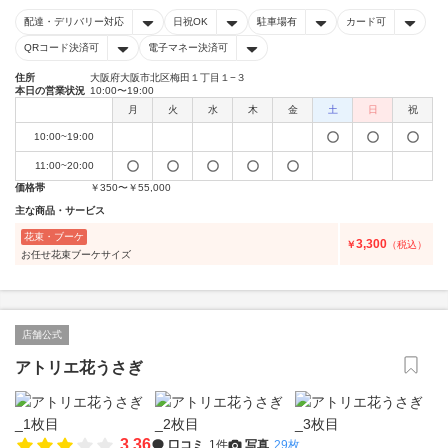
配達・デリバリー対応
日祝OK
駐車場有
カード可
QRコード決済可
電子マネー決済可
住所
大阪府大阪市北区梅田１丁目１−３
本日の営業状況
10:00〜19:00
月
火
水
木
金
土
日
祝
10:00~19:00
11:00~20:00
価格帯
￥350〜￥55,000
主な商品・サービス
花束・ブーケ
3,300
￥
（税込）
お任せ花束ブーケサイズ
店舗公式
アトリエ花うさぎ
3.36
口コミ
1件
写真
29枚