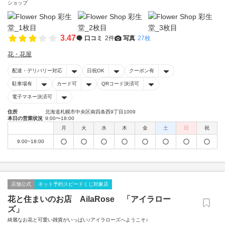
ショップ
3.47
口コミ
2件
写真
27枚
花・花屋
配達・デリバリー対応
日祝OK
クーポン有
駐車場有
カード可
QRコード決済可
電子マネー決済可
住所
北海道札幌市中央区南四条西9丁目1009
本日の営業状況
9:00〜18:00
月
火
水
木
金
土
日
祝
9:00~18:00
店舗公式
ネット予約スピードくじ対象店
花と住まいのお店 AilaRose 「アイラロー
ズ」
綺麗なお花と可愛い雑貨がいっぱい♪アイラローズへようこそ♪