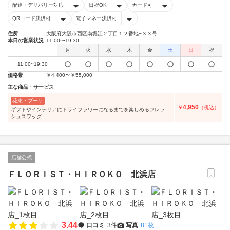
配達・デリバリー対応
日祝OK
カード可
QRコード決済可
電子マネー決済可
住所
大阪府大阪市西区南堀江２丁目１２番地−３３号
本日の営業状況
11:00〜19:30
月
火
水
木
金
土
日
祝
11:00~19:30
価格帯
￥4,400〜￥55,000
主な商品・サービス
花束・ブーケ
4,950
￥
（税込）
ギフトやインテリアにドライフラワーになるまでを楽しめるフレッ
シュスワッグ
店舗公式
ＦＬＯＲＩＳＴ・ＨＩＲＯＫＯ 北浜店
3.44
口コミ
3件
写真
81枚