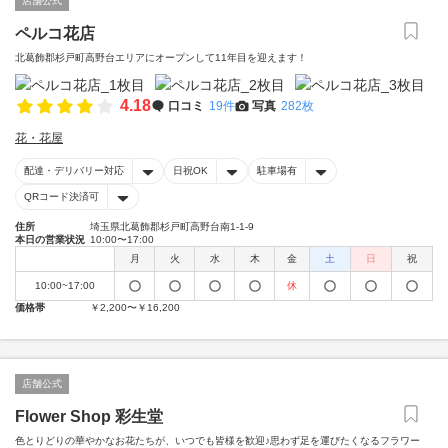
店舗公式
ペルコ花店
北葛飾郡杉戸町高野台エリアにオープンして11年目を迎えます！
4.18
口コミ
19件
写真
282枚
花・花屋
配達・デリバリー対応
日祝OK
駐車場有
QRコード決済可
住所
埼玉県北葛飾郡杉戸町高野台南1-1-9
本日の営業状況
10:00〜17:00
月
火
水
木
金
土
日
祝
10:00~17:00
休
価格帯
￥2,200〜￥16,200
店舗公式
Flower Shop 彩生堂
色とりどりの華やかなお花たちが、いつでも皆様を歓迎♪思わず足を運びたくなるフラワー