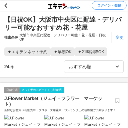
ログイン・登録
【日祝OK】大阪市中央区に配達・デリバ
リー可能なおすすめ花・花屋
大阪市中央区に配達・デリバリー可能
花・花屋
日祝
変更
検索条件
OK
エキテンネット予約
早朝OK
21時以降OK
24
件
店舗公式
ネット予約スピードくじ対象店
J.Flower Market（ジェイ・フラワー マーケッ
ト）
新鮮なお盆用仏花販売中・プロポーズ用花束・ワンランク上の胡蝶蘭ご予約承ります！