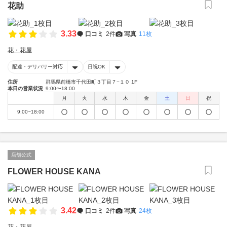
花助
3.33
口コミ
2件
写真
11枚
花・花屋
配達・デリバリー対応
日祝OK
住所
群馬県前橋市千代田町３丁目７−１０ 1F
本日の営業状況
9:00〜18:00
月
火
水
木
金
土
日
祝
9:00~18:00
店舗公式
FLOWER HOUSE KANA
3.42
口コミ
2件
写真
24枚