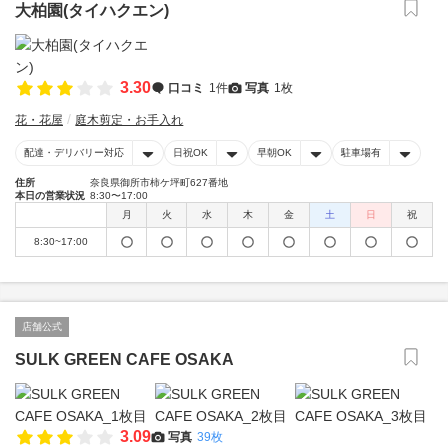
大柏園(タイハクエン)
3.30
口コミ
1件
写真
1枚
花・花屋
庭木剪定・お手入れ
配達・デリバリー対応
日祝OK
早朝OK
駐車場有
住所
奈良県御所市柿ケ坪町627番地
本日の営業状況
8:30〜17:00
月
火
水
木
金
土
日
祝
8:30~17:00
店舗公式
SULK GREEN CAFE OSAKA
3.09
写真
39枚