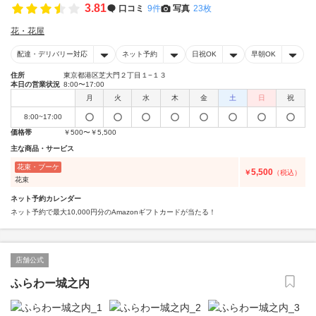
3.81
口コミ
9件
写真
23枚
花・花屋
配達・デリバリー対応
ネット予約
日祝OK
早朝OK
住所
東京都港区芝大門２丁目１−１３
本日の営業状況
8:00〜17:00
月
火
水
木
金
土
日
祝
8:00~17:00
価格帯
￥500〜￥5,500
主な商品・サービス
花束・ブーケ
5,500
￥
（税込）
花束
ネット予約カレンダー
ネット予約で最大10,000円分のAmazonギフトカードが当たる！
店舗公式
ふらわー城之内