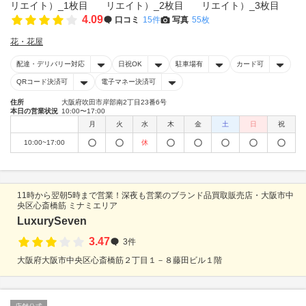
4.09
口コミ
15件
写真
55枚
花・花屋
配達・デリバリー対応
日祝OK
駐車場有
カード可
QRコード決済可
電子マネー決済可
住所
大阪府吹田市岸部南2丁目23番6号
本日の営業状況
10:00〜17:00
月
火
水
木
金
土
日
祝
10:00~17:00
休
11時から翌朝5時まで営業！深夜も営業のブランド品買取販売店・大阪市中
央区心斎橋筋 ミナミエリア
LuxurySeven
3.47
3件
大阪府大阪市中央区心斎橋筋２丁目１－８藤田ビル１階