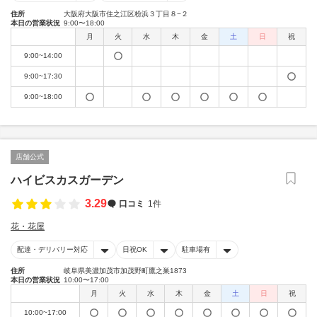
住所
大阪府大阪市住之江区粉浜３丁目８−２
本日の営業状況
9:00〜18:00
月
火
水
木
金
土
日
祝
9:00~14:00
9:00~17:30
9:00~18:00
店舗公式
ハイビスカスガーデン
3.29
口コミ
1件
花・花屋
配達・デリバリー対応
日祝OK
駐車場有
住所
岐阜県美濃加茂市加茂野町鷹之巣1873
本日の営業状況
10:00〜17:00
月
火
水
木
金
土
日
祝
10:00~17:00