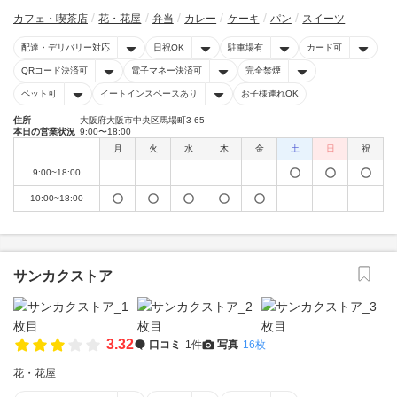
カフェ・喫茶店
花・花屋
弁当
カレー
ケーキ
パン
スイーツ
配達・デリバリー対応
日祝OK
駐車場有
カード可
QRコード決済可
電子マネー決済可
完全禁煙
ペット可
イートインスペースあり
お子様連れOK
住所
大阪府大阪市中央区馬場町3-65
本日の営業状況
9:00〜18:00
月
火
水
木
金
土
日
祝
9:00~18:00
10:00~18:00
サンカクストア
3.32
口コミ
1件
写真
16枚
花・花屋