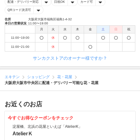
配達・デリバリー対応
日祝OK
カード可
QRコード決済可
住所
大阪府大阪市福島区福島1-4-32
本日の営業状況
11:00〜19:00
月
火
水
木
金
土
日
祝
11:00~19:00
休
11:00~21:00
休
サンカクストアのオーナー様ですか？
エキテン
ショッピング
花・花屋
大阪府大阪市中央区に配達・デリバリー可能な花・花屋
お近くのお店
今すぐお得なクーポンをチェック
淀屋橋、北浜の花屋といえば「AtelierK」
AtelierＫ