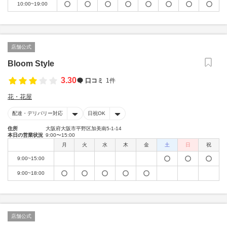
10:00~19:00
店舗公式
Bloom Style
3.30
口コミ
1件
花・花屋
配達・デリバリー対応
日祝OK
住所
大阪府大阪市平野区加美南5-1-14
本日の営業状況
9:00〜15:00
月
火
水
木
金
土
日
祝
9:00~15:00
9:00~18:00
店舗公式