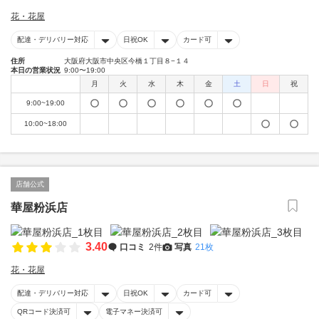
花・花屋
配達・デリバリー対応
日祝OK
カード可
住所
大阪府大阪市中央区今橋１丁目８−１４
本日の営業状況
9:00〜19:00
月
火
水
木
金
土
日
祝
9:00~19:00
10:00~18:00
店舗公式
華屋粉浜店
3.40
口コミ
2件
写真
21枚
花・花屋
配達・デリバリー対応
日祝OK
カード可
QRコード決済可
電子マネー決済可