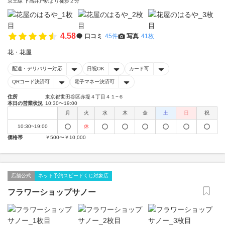
京王線 下高井戸駅より徒歩２分
4.58
口コミ
45件
写真
41枚
花・花屋
配達・デリバリー対応
日祝OK
カード可
QRコード決済可
電子マネー決済可
住所
東京都世田谷区赤堤４丁目４１−６
本日の営業状況
10:30〜19:00
月
火
水
木
金
土
日
祝
10:30~19:00
休
価格帯
￥500〜￥10,000
店舗公式
ネット予約スピードくじ対象店
フラワーショップサノー