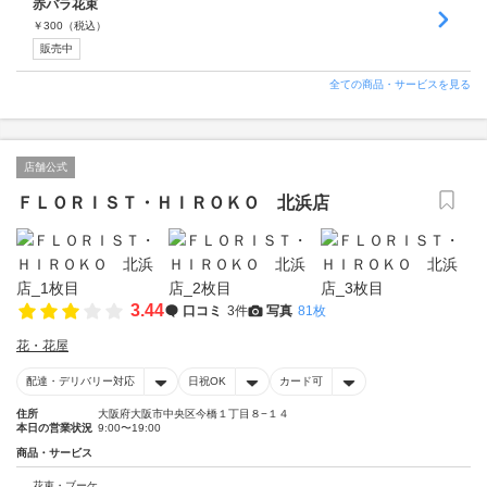
赤バラ花束
￥
300
（税込）
販売中
全ての商品・サービスを見る
店舗公式
ＦＬＯＲＩＳＴ・ＨＩＲＯＫＯ 北浜店
3.44
口コミ
3件
写真
81枚
花・花屋
配達・デリバリー対応
日祝OK
カード可
住所
大阪府大阪市中央区今橋１丁目８−１４
本日の営業状況
9:00〜19:00
商品・サービス
花束・ブーケ