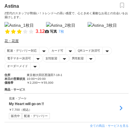
Astina
Z世代のスタッフが勢揃い！トレンドへの高い感度で、心ときめく素敵なお花との出会いをお
届けします。
3.12
写真
7枚
花・花屋
配達・デリバリー対応
カード可
QRコード決済可
電子マネー決済可
女性歓迎
男性歓迎
オーダーメイド
住所
東京都大田区西蒲田7-18-1
本日の営業状況
10:00〜20:00
価格帯
￥2,200〜￥55,000
商品・サービス
花束・ブーケ
My Heart will go on !!
￥
7,700
（税込）
販売中
配達・デリバリー
全ての商品・サービスを見る