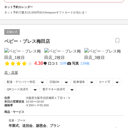
ネット予約カレンダー
ネット予約で最大10,000円分のAmazonギフトカードが当たる！
店舗公式
ベビー・ブレス梅田店
4.30
口コミ
33件
写真
139枚
花・花屋
配達・デリバリー対応
日祝OK
駐車場有
カード可
QRコード決済可
電子マネー決済可
住所
大阪府大阪市北区梅田１丁目１−３
本日の営業状況
10:00〜19:00
価格帯
￥350〜￥55,000
商品・サービス
花束・ブーケ
卒業式、送別会、謝恩会、プラン