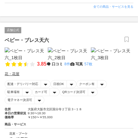
全ての商品・サービスを見る
店舗公式
ベビー・ブレス天六
3.85
口コミ
8件
写真
57枚
花・花屋
配達・デリバリー対応
日祝OK
クーポン有
駐車場有
カード可
QRコード決済可
電子マネー決済可
住所
大阪府大阪市北区国分寺２丁目３−１８
本日の営業状況
9:30〜18:30
価格帯
￥150〜￥55,000
商品・サービス
花束・ブーケ