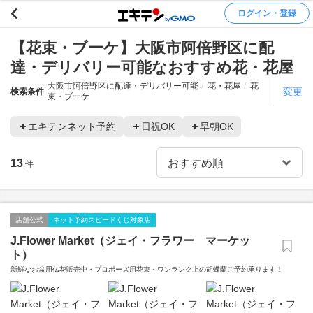
ログイン・登録
【花束・ブーケ】大阪市阿倍野区に配
達・デリバリー可能なおすすめ花・花屋
大阪市阿倍野区に配達・デリバリー可能
花・花屋
花
変更
検索条件
束・ブーケ
エキテンネット予約
日祝OK
早朝OK
13
件
店舗公式
ネット予約スピードくじ対象店
J.Flower Market（ジェイ・フラワー マーケッ
ト）
新鮮なお盆用仏花販売中・プロポーズ用花束・ワンランク上の胡蝶蘭ご予約承ります！