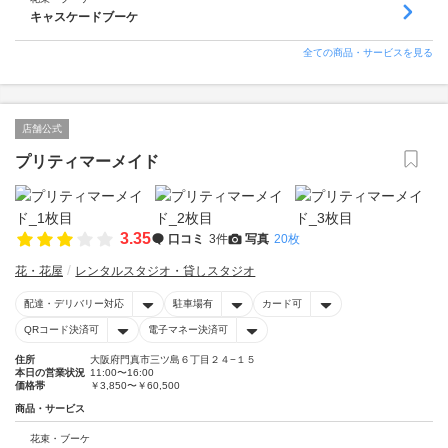
キャスケードブーケ
全ての商品・サービスを見る
店舗公式
プリティマーメイド
3.35
口コミ
3件
写真
20枚
花・花屋
レンタルスタジオ・貸しスタジオ
配達・デリバリー対応
駐車場有
カード可
QRコード決済可
電子マネー決済可
住所
大阪府門真市三ツ島６丁目２４−１５
本日の営業状況
11:00〜16:00
価格帯
￥3,850〜￥60,500
商品・サービス
花束・ブーケ