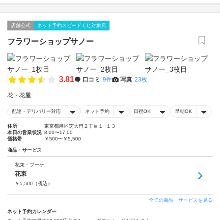
店舗公式
ネット予約スピードくじ対象店
フラワーショップサノー
3.81
口コミ
9件
写真
23枚
花・花屋
配達・デリバリー対応
ネット予約
日祝OK
早朝OK
住所
東京都港区芝大門２丁目１−１３
本日の営業状況
8:00〜17:00
価格帯
￥500〜￥5,500
商品・サービス
花束・ブーケ
花束
￥
5,500
（税込）
全ての商品・サービスを見る
ネット予約カレンダー