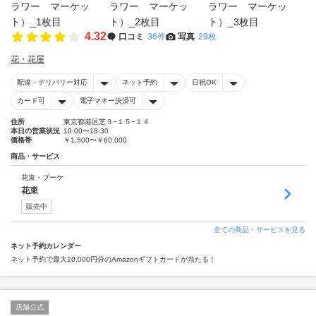
4.32
口コミ
36件
写真
29枚
花・花屋
配達・デリバリー対応
ネット予約
日祝OK
カード可
電子マネー決済可
住所
東京都港区芝３−１５−１４
本日の営業状況
10:00〜18:30
価格帯
￥1,500〜￥60,000
商品・サービス
花束・ブーケ
花束
販売中
全ての商品・サービスを見る
ネット予約カレンダー
ネット予約で最大10,000円分のAmazonギフトカードが当たる！
店舗公式