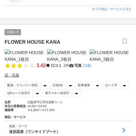
全ての商品・サービスを見る
店舗公式
FLOWER HOUSE KANA
3.42
口コミ
2件
写真
24枚
花・花屋
配達・デリバリー対応
日祝OK
駐車場有
カード可
QRコード決済可
電子マネー決済可
住所
大阪府守口市河原町１−１
本日の営業状況
10:00〜19:00
価格帯
￥4,400〜￥27,500
商品・サービス
花束・ブーケ
送別花束（ワンサイドブーケ）