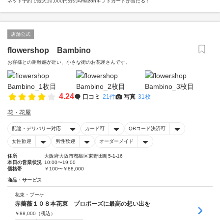
ネット予約で最大10,000円分のAmazonギフトカードが当たる！
店舗公式
flowershop Bambino
お客様との距離感が近い、小さな街のお花屋さんです。
4.24
口コミ
21件
写真
31枚
花・花屋
配達・デリバリー対応
カード可
QRコード決済可
女性歓迎
男性歓迎
オーダーメイド
住所
大阪府大阪市都島区東野田町5-1-16
本日の営業状況
10:00〜19:00
価格帯
￥100〜￥88,000
商品・サービス
花束・ブーケ
赤薔薇１０８本花束 プロポーズに最高の想い出を
￥
88,000
（税込）