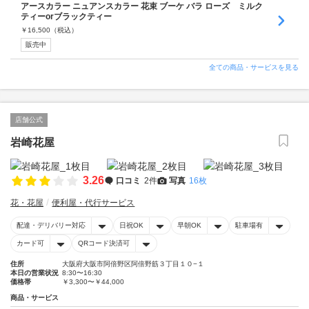
アースカラー ニュアンスカラー 花束 ブーケ バラ ローズ ミルク
ティーorブラックティー
￥
16,500
（税込）
販売中
全ての商品・サービスを見る
店舗公式
岩崎花屋
3.26
口コミ
2件
写真
16枚
花・花屋
便利屋・代行サービス
配達・デリバリー対応
日祝OK
早朝OK
駐車場有
カード可
QRコード決済可
住所
大阪府大阪市阿倍野区阿倍野筋３丁目１０−１
本日の営業状況
8:30〜16:30
価格帯
￥3,300〜￥44,000
商品・サービス