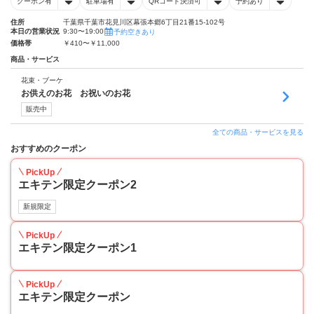
クーポン有
駐車場有
QRコード決済可
予約あり
住所
千葉県千葉市花見川区幕張本郷6丁目21番15-102号
本日の営業状況
9:30〜19:00
予約空きあり
価格帯
￥410〜￥11,000
商品・サービス
花束・ブーケ
お供えのお花 お祝いのお花
販売中
全ての商品・サービスを見る
おすすめのクーポン
PickUp
エキテン限定クーポン2
新規限定
PickUp
エキテン限定クーポン1
PickUp
エキテン限定クーポン