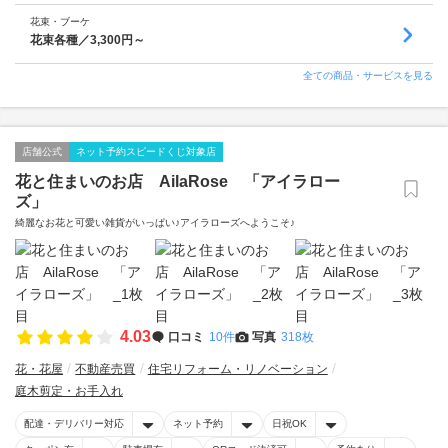
花束・ブーケ
花束各種／3,300円～
全ての商品・サービスを見る
店舗公式
ネット予約スピードくじ対象店
花と住まいのお店 AilaRose 「アイラロー
ズ」
綺麗なお花と可愛い雑貨がいっぱい♪アイラローズへようこそ♪
4.03
口コミ
10件
写真
318枚
花・花屋
不動産売買
住宅リフォーム・リノベーション
庭木剪定・お手入れ
配達・デリバリー対応
ネット予約
日祝OK