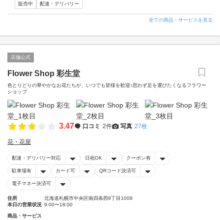
販売中
配達・デリバリー
全ての商品・サービスを見る
店舗公式
Flower Shop 彩生堂
色とりどりの華やかなお花たちが、いつでも皆様を歓迎♪思わず足を運びたくなるフラワー
ショップ
3.47
口コミ
2件
写真
27枚
花・花屋
配達・デリバリー対応
日祝OK
クーポン有
駐車場有
カード可
QRコード決済可
電子マネー決済可
住所
北海道札幌市中央区南四条西9丁目1009
本日の営業状況
9:00〜18:00
商品・サービス