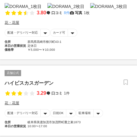
3.80
口コミ
8件
写真
1枚
花・花屋
配達・デリバリー対応
カード可
住所
群馬県高崎市柳川町43-1
本日の営業状況
定休日
価格帯
￥5,000〜￥10,000
店舗公式
ハイビスカスガーデン
3.29
口コミ
1件
花・花屋
配達・デリバリー対応
日祝OK
駐車場有
住所
岐阜県美濃加茂市加茂野町鷹之巣1873
本日の営業状況
10:00〜17:00