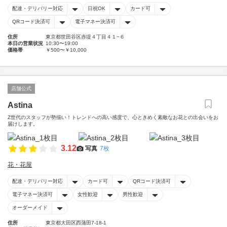
配達・デリバリー対応
日祝OK
カード可
QRコード決済可
電子マネー決済可
住所
東京都世田谷区赤堤４丁目４１−６
本日の営業状況
10:30〜19:00
価格帯
￥500〜￥10,000
店舗公式
Astina
Z世代のスタッフが勢揃い！トレンドへの高い感度で、心ときめく素敵なお花との出会いをお
届けします。
3.12
写真
7枚
花・花屋
配達・デリバリー対応
カード可
QRコード決済可
電子マネー決済可
女性歓迎
男性歓迎
オーダーメイド
住所
東京都大田区西蒲田7-18-1