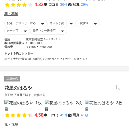
4.32
口コミ
36件
写真
29枚
花・花屋
配達・デリバリー対応
ネット予約
日祝OK
カード可
電子マネー決済可
住所
東京都港区芝３−１５−１４
本日の営業状況
10:00〜18:00
価格帯
￥1,500〜￥60,000
ネット予約カレンダー
ネット予約で最大10,000円分のAmazonギフトカードが当たる！
店舗公式
花屋のはるや
京王線 下高井戸駅より徒歩２分
4.58
口コミ
45件
写真
41枚
花・花屋