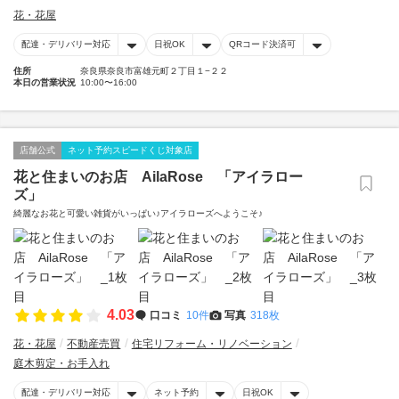
花・花屋
配達・デリバリー対応
日祝OK
QRコード決済可
住所
奈良県奈良市富雄元町２丁目１−２２
本日の営業状況
10:00〜16:00
店舗公式
ネット予約スピードくじ対象店
花と住まいのお店 AilaRose 「アイラロー
ズ」
綺麗なお花と可愛い雑貨がいっぱい♪アイラローズへようこそ♪
4.03
口コミ
10件
写真
318枚
花・花屋
不動産売買
住宅リフォーム・リノベーション
庭木剪定・お手入れ
配達・デリバリー対応
ネット予約
日祝OK