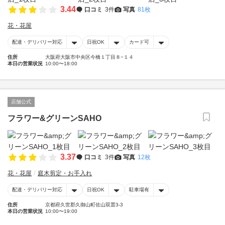
3.44
口コミ
3件
写真
81枚
花・花屋
配達・デリバリー対応
日祝OK
カード可
住所
大阪府大阪市中央区今橋１丁目８−１４
本日の営業状況
10:00〜18:00
店舗公式
フラワー&グリーンSAHO
3.37
口コミ
3件
写真
12枚
花・花屋
庭木剪定・お手入れ
配達・デリバリー対応
日祝OK
駐車場有
住所
京都府久世郡久御山町佐山双置3-3
本日の営業状況
10:00〜19:00