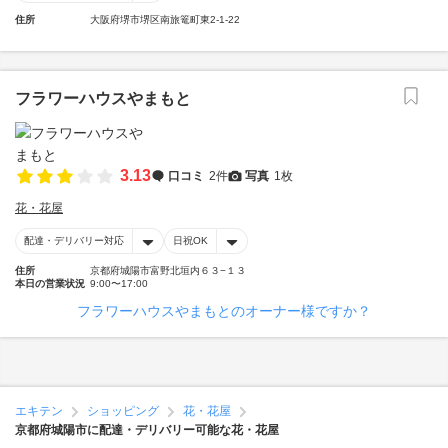
住所
大阪府堺市堺区南旅篭町東2-1-22
フラワーハウスやまもと
3.13
口コミ
2件
写真
1枚
花・花屋
配達・デリバリー対応
日祝OK
住所
京都府城陽市富野北垣内６３−１３
本日の営業状況
9:00〜17:00
フラワーハウスやまもとのオーナー様ですか？
エキテン
ショッピング
花・花屋
京都府城陽市に配達・デリバリー可能な花・花屋