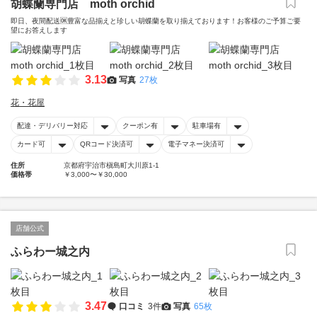
胡蝶蘭専門店 moth orchid
即日、夜間配送🆗豊富な品揃えと珍しい胡蝶蘭を取り揃えております！お客様のご予算ご要
望にお答えします
3.13
写真
27枚
花・花屋
配達・デリバリー対応
クーポン有
駐車場有
カード可
QRコード決済可
電子マネー決済可
住所
京都府宇治市槇島町大川原1-1
価格帯
￥3,000〜￥30,000
店舗公式
ふらわー城之内
3.47
口コミ
3件
写真
65枚