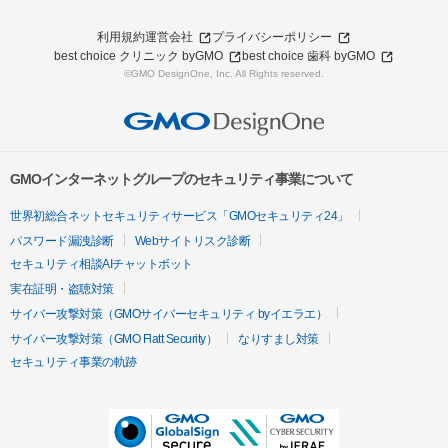
利用規約
運営会社
プライバシーポリシー
best choice クリニック byGMO
best choice 歯科 byGMO
©GMO DesignOne, Inc. All Rights reserved.
GMOインターネットグループのセキュリティ事業について
世界初総合ネットセキュリティサービス「GMOセキュリティ24」
パスワード漏洩診断
Webサイトリスク診断
セキュリティ相談AIチャットボット
実在証明・盗聴対策
サイバー攻撃対策（GMOサイバーセキュリティ byイエラエ）
サイバー攻撃対策（GMO Flatt Security）
なりすまし対策
セキュリティ事業の軌跡