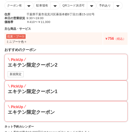
クーポン有
駐車場有
QRコード決済可
予約あり
住所
千葉県千葉市花見川区幕張本郷6丁目21番15-102号
本日の営業状況
9:30〜19:00
価格帯
￥410〜￥11,000
主な商品・サービス
花束・ブーケ
756
￥
（税込）
ミニブーケ色々
おすすめのクーポン
PickUp
エキテン限定クーポン2
新規限定
PickUp
エキテン限定クーポン1
PickUp
エキテン限定クーポン
ネット予約カレンダー