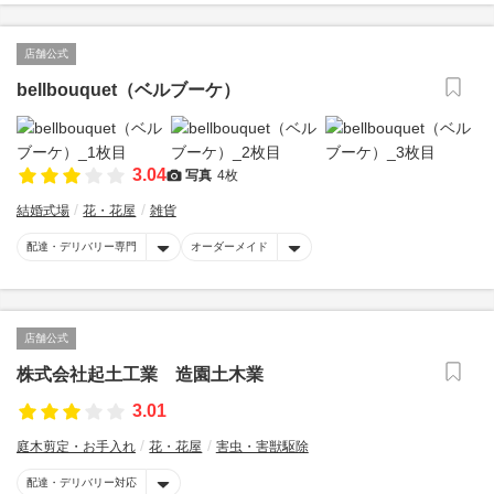
店舗公式
bellbouquet（ベルブーケ）
3.04
写真
4枚
結婚式場
花・花屋
雑貨
配達・デリバリー専門
オーダーメイド
店舗公式
株式会社起土工業 造園土木業
3.01
庭木剪定・お手入れ
花・花屋
害虫・害獣駆除
配達・デリバリー対応