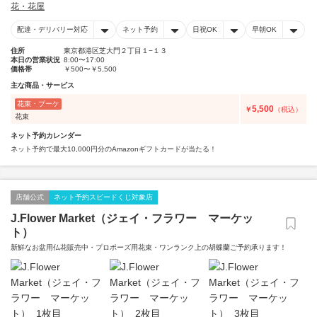
花・花屋
配達・デリバリー対応
ネット予約
日祝OK
早朝OK
住所
東京都港区芝大門２丁目１−１３
本日の営業状況
8:00〜17:00
価格帯
￥500〜￥5,500
主な商品・サービス
花束・ブーケ
5,500
￥
（税込）
花束
ネット予約カレンダー
ネット予約で最大10,000円分のAmazonギフトカードが当たる！
店舗公式
ネット予約スピードくじ対象店
J.Flower Market（ジェイ・フラワー マーケッ
ト）
新鮮なお盆用仏花販売中・プロポーズ用花束・ワンランク上の胡蝶蘭ご予約承ります！