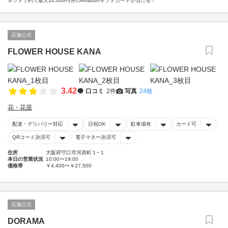
ネット予約で最大10,000円分のAmazonギフトカードが当たる！
店舗公式
FLOWER HOUSE KANA
3.42
口コミ
2件
写真
24枚
花・花屋
配達・デリバリー対応
日祝OK
駐車場有
カード可
QRコード決済可
電子マネー決済可
住所
大阪府守口市河原町１−１
本日の営業状況
10:00〜19:00
価格帯
￥4,400〜￥27,500
店舗公式
DORAMA