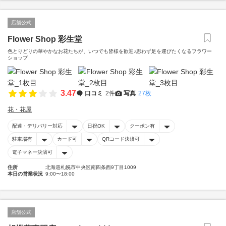
店舗公式
Flower Shop 彩生堂
色とりどりの華やかなお花たちが、いつでも皆様を歓迎♪思わず足を運びたくなるフラワー
ショップ
3.47
口コミ
2件
写真
27枚
花・花屋
配達・デリバリー対応
日祝OK
クーポン有
駐車場有
カード可
QRコード決済可
電子マネー決済可
住所
北海道札幌市中央区南四条西9丁目1009
本日の営業状況
9:00〜18:00
店舗公式