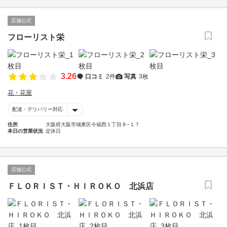
店舗公式
フローリスト栄
3.26
口コミ
2件
写真
3枚
花・花屋
配達・デリバリー対応
住所
大阪府大阪市城東区今福西１丁目８−１７
本日の営業状況
定休日
店舗公式
ＦＬＯＲＩＳＴ・ＨＩＲＯＫＯ 北浜店