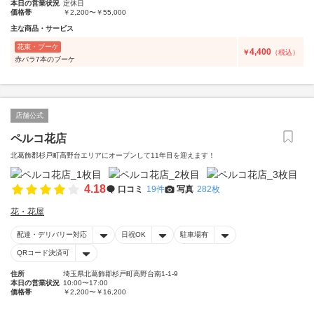
本日の営業状況
定休日
価格帯
￥2,200〜￥55,000
主な商品・サービス
花束・ブーケ
4,400
￥
（税込）
赤バラ7本のブーケ
店舗公式
ペルコ花店
北葛飾郡杉戸町高野台エリアにオープンして11年目を迎えます！
4.18
口コミ
19件
写真
282枚
花・花屋
配達・デリバリー対応
日祝OK
駐車場有
QRコード決済可
住所
埼玉県北葛飾郡杉戸町高野台南1-1-9
本日の営業状況
10:00〜17:00
価格帯
￥2,200〜￥16,200