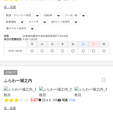
花・花屋
配達・デリバリー対応
日祝OK
クーポン有
駐車場有
カード可
QRコード決済可
電子マネー決済可
住所
北海道札幌市中央区南四条西9丁目1009
本日の営業状況
9:00〜18:00
月
火
水
木
金
土
日
祝
9:00~18:00
店舗公式
ふらわー城之内
3.47
口コミ
3件
写真
65枚
花・花屋