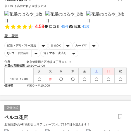
京王線 下高井戸駅より徒歩２分
4.58
口コミ
45件
写真
41枚
花・花屋
配達・デリバリー対応
日祝OK
カード可
QRコード決済可
電子マネー決済可
住所
東京都世田谷区赤堤４丁目４１−６
本日の営業状況
10:30〜19:00
月
火
水
木
金
土
日
祝
10:30~19:00
休
価格帯
￥500〜￥10,000
店舗公式
ペルコ花店
北葛飾郡杉戸町高野台エリアにオープンして11年目を迎えます！