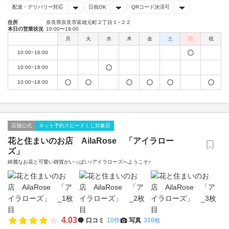
配達・デリバリー対応
日祝OK
QRコード決済可
住所
奈良県奈良市富雄元町２丁目１−２２
本日の営業状況
10:00〜19:00
月
火
水
木
金
土
日
祝
10:00~16:00
10:00~18:00
10:00~19:00
店舗公式
ネット予約スピードくじ対象店
花と住まいのお店 AilaRose 「アイラロー
ズ」
綺麗なお花と可愛い雑貨がいっぱい♪アイラローズへようこそ♪
4.03
口コミ
10件
写真
318枚