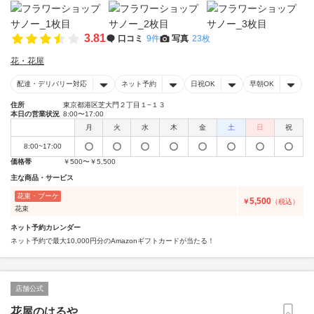
3.81
口コミ
9件
写真
23枚
花・花屋
配達・デリバリー対応
ネット予約
日祝OK
早朝OK
住所
東京都港区芝大門２丁目１−１３
本日の営業状況
8:00〜17:00
月
火
水
木
金
土
日
祝
8:00~17:00
価格帯
￥500〜￥5,500
主な商品・サービス
花束・ブーケ
5,500
￥
（税込）
花束
ネット予約カレンダー
ネット予約で最大10,000円分のAmazonギフトカードが当たる！
店舗公式
花屋のはるや