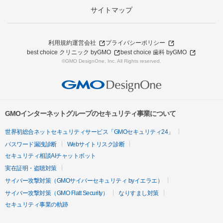
サイトマップ
利用規約
運営会社
プライバシーポリシー
best choice クリニック byGMO
best choice 歯科 byGMO
©GMO DesignOne, Inc. All Rights reserved.
GMOインターネットグループのセキュリティ事業について
世界初総合ネットセキュリティサービス「GMOセキュリティ24」
パスワード漏洩診断
Webサイトリスク診断
セキュリティ相談AIチャットボット
実在証明・盗聴対策
サイバー攻撃対策（GMOサイバーセキュリティ byイエラエ）
サイバー攻撃対策（GMO Flatt Security）
なりすまし対策
セキュリティ事業の軌跡