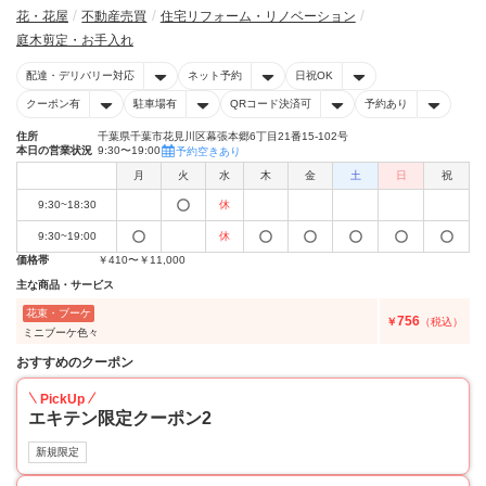
花・花屋
不動産売買
住宅リフォーム・リノベーション
庭木剪定・お手入れ
配達・デリバリー対応
ネット予約
日祝OK
クーポン有
駐車場有
QRコード決済可
予約あり
住所
千葉県千葉市花見川区幕張本郷6丁目21番15-102号
本日の営業状況
9:30〜19:00
予約空きあり
月
火
水
木
金
土
日
祝
9:30~18:30
休
9:30~19:00
休
価格帯
￥410〜￥11,000
主な商品・サービス
花束・ブーケ
756
￥
（税込）
ミニブーケ色々
おすすめのクーポン
PickUp
エキテン限定クーポン2
新規限定