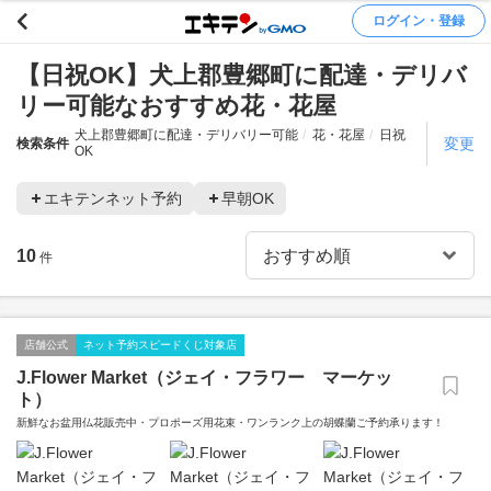
ログイン・登録
【日祝OK】犬上郡豊郷町に配達・デリバ
リー可能なおすすめ花・花屋
犬上郡豊郷町に配達・デリバリー可能
花・花屋
日祝
変更
検索条件
OK
エキテンネット予約
早朝OK
10
件
店舗公式
ネット予約スピードくじ対象店
J.Flower Market（ジェイ・フラワー マーケッ
ト）
新鮮なお盆用仏花販売中・プロポーズ用花束・ワンランク上の胡蝶蘭ご予約承ります！