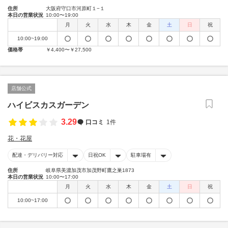
住所
大阪府守口市河原町１−１
本日の営業状況
10:00〜19:00
月
火
水
木
金
土
日
祝
10:00~19:00
価格帯
￥4,400〜￥27,500
店舗公式
ハイビスカスガーデン
3.29
口コミ
1件
花・花屋
配達・デリバリー対応
日祝OK
駐車場有
住所
岐阜県美濃加茂市加茂野町鷹之巣1873
本日の営業状況
10:00〜17:00
月
火
水
木
金
土
日
祝
10:00~17:00