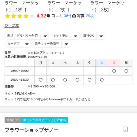
4.32
口コミ
36件
写真
29枚
花・花屋
配達・デリバリー対応
ネット予約
日祝OK
カード可
電子マネー決済可
住所
東京都港区芝３−１５−１４
本日の営業状況
10:00〜18:30
月
火
水
木
金
土
日
祝
10:00~18:00
10:00~18:30
価格帯
￥1,500〜￥60,000
ネット予約カレンダー
ネット予約で最大10,000円分のAmazonギフトカードが当たる！
店舗公式
ネット予約スピードくじ対象店
フラワーショップサノー