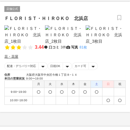
店舗公式
ＦＬＯＲＩＳＴ・ＨＩＲＯＫＯ 北浜店
3.44
口コミ
3件
写真
81枚
花・花屋
配達・デリバリー対応
日祝OK
カード可
住所
大阪府大阪市中央区今橋１丁目８−１４
本日の営業状況
9:00〜19:00
月
火
水
木
金
土
日
祝
9:00~19:00
10:00~18:00