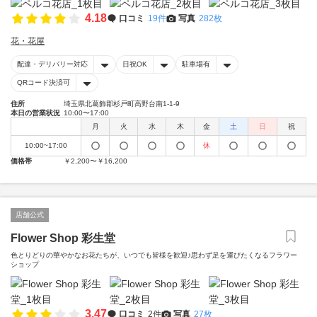
4.18
口コミ
19件
写真
282枚
花・花屋
配達・デリバリー対応
日祝OK
駐車場有
QRコード決済可
住所
埼玉県北葛飾郡杉戸町高野台南1-1-9
本日の営業状況
10:00〜17:00
月
火
水
木
金
土
日
祝
10:00~17:00
休
価格帯
￥2,200〜￥16,200
店舗公式
Flower Shop 彩生堂
色とりどりの華やかなお花たちが、いつでも皆様を歓迎♪思わず足を運びたくなるフラワー
ショップ
3.47
口コミ
2件
写真
27枚