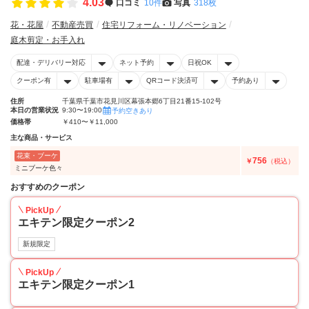
4.03
口コミ
10件
写真
318枚
花・花屋
不動産売買
住宅リフォーム・リノベーション
庭木剪定・お手入れ
配達・デリバリー対応
ネット予約
日祝OK
クーポン有
駐車場有
QRコード決済可
予約あり
住所
千葉県千葉市花見川区幕張本郷6丁目21番15-102号
本日の営業状況
9:30〜19:00
予約空きあり
価格帯
￥410〜￥11,000
主な商品・サービス
花束・ブーケ
756
￥
（税込）
ミニブーケ色々
おすすめのクーポン
PickUp
エキテン限定クーポン2
新規限定
PickUp
エキテン限定クーポン1