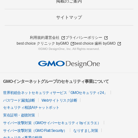
掲載のご案内
サイトマップ
利用規約
運営会社
プライバシーポリシー
best choice クリニック byGMO
best choice 歯科 byGMO
©GMO DesignOne, Inc. All Rights reserved.
GMOインターネットグループのセキュリティ事業について
世界初総合ネットセキュリティサービス「GMOセキュリティ24」
パスワード漏洩診断
Webサイトリスク診断
セキュリティ相談AIチャットボット
実在証明・盗聴対策
サイバー攻撃対策（GMOサイバーセキュリティ byイエラエ）
サイバー攻撃対策（GMO Flatt Security）
なりすまし対策
セキュリティ事業の軌跡