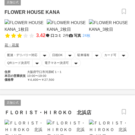
店舗公式
FLOWER HOUSE KANA
3.42
口コミ
2件
写真
24枚
花・花屋
配達・デリバリー対応
日祝OK
駐車場有
カード可
QRコード決済可
電子マネー決済可
住所
大阪府守口市河原町１−１
本日の営業状況
10:00〜19:00
価格帯
￥4,400〜￥27,500
店舗公式
ＦＬＯＲＩＳＴ・ＨＩＲＯＫＯ 北浜店