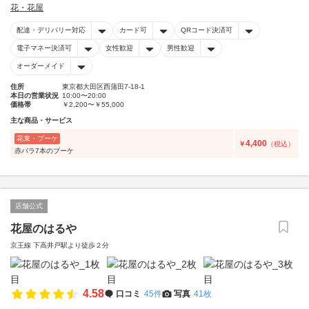
花・花屋
配達・デリバリー対応
カード可
QRコード決済可
電子マネー決済可
女性歓迎
男性歓迎
オーダーメイド
住所
東京都大田区西蒲田7-18-1
本日の営業状況
10:00〜20:00
価格帯
￥2,200〜￥55,000
主な商品・サービス
花束・ブーケ
4,400
￥
（税込）
赤バラ7本のブーケ
店舗公式
花屋のはるや
京王線 下高井戸駅より徒歩２分
4.58
口コミ
45件
写真
41枚