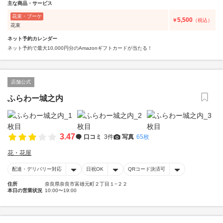
主な商品・サービス
花束・ブーケ
5,500
￥
（税込）
花束
ネット予約カレンダー
ネット予約で最大10,000円分のAmazonギフトカードが当たる！
店舗公式
ふらわー城之内
3.47
口コミ
3件
写真
65枚
花・花屋
配達・デリバリー対応
日祝OK
QRコード決済可
住所
奈良県奈良市富雄元町２丁目１−２２
本日の営業状況
10:00〜19:00