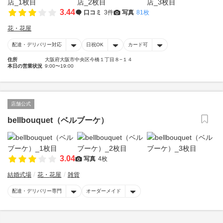
3.44
口コミ
3件
写真
81枚
花・花屋
配達・デリバリー対応
日祝OK
カード可
住所
大阪府大阪市中央区今橋１丁目８−１４
本日の営業状況
9:00〜19:00
店舗公式
bellbouquet（ベルブーケ）
3.04
写真
4枚
結婚式場
花・花屋
雑貨
配達・デリバリー専門
オーダーメイド