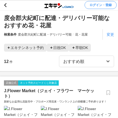
ログイン・登録
度会郡大紀町に配達・デリバリー可能な
おすすめ花・花屋
変更
検索条件
度会郡大紀町に配達・デリバリー可能
花・花屋
エキテンネット予約
日祝OK
早朝OK
12
件
店舗公式
ネット予約スピードくじ対象店
J.Flower Market（ジェイ・フラワー マーケッ
ト）
新鮮なお盆用仏花販売中・プロポーズ用花束・ワンランク上の胡蝶蘭ご予約承ります！