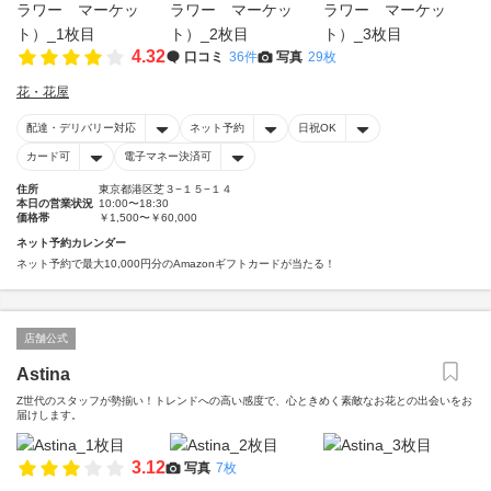
4.32
口コミ
36件
写真
29枚
花・花屋
配達・デリバリー対応
ネット予約
日祝OK
カード可
電子マネー決済可
住所
東京都港区芝３−１５−１４
本日の営業状況
10:00〜18:30
価格帯
￥1,500〜￥60,000
ネット予約カレンダー
ネット予約で最大10,000円分のAmazonギフトカードが当たる！
店舗公式
Astina
Z世代のスタッフが勢揃い！トレンドへの高い感度で、心ときめく素敵なお花との出会いをお
届けします。
3.12
写真
7枚