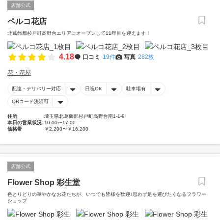
店舗公式
ペルコ花店
北葛飾郡杉戸町高野台エリアにオープンして11年目を迎えます！
4.18
口コミ
19件
写真
282枚
花・花屋
配達・デリバリー対応
日祝OK
駐車場有
QRコード決済可
住所
埼玉県北葛飾郡杉戸町高野台南1-1-9
本日の営業状況
10:00〜17:00
価格帯
￥2,200〜￥16,200
店舗公式
Flower Shop 彩生堂
色とりどりの華やかなお花たちが、いつでも皆様を歓迎♪思わず足を運びたくなるフラワー
ショップ