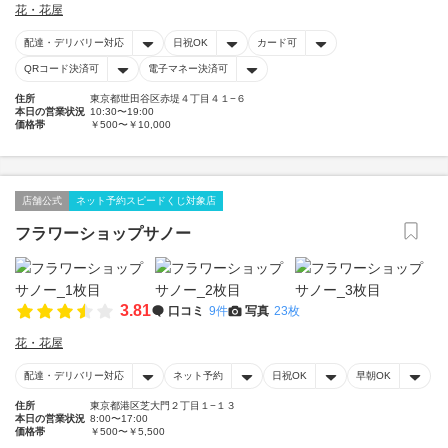
花・花屋
配達・デリバリー対応
日祝OK
カード可
QRコード決済可
電子マネー決済可
住所
東京都世田谷区赤堤４丁目４１−６
本日の営業状況
10:30〜19:00
価格帯
￥500〜￥10,000
店舗公式
ネット予約スピードくじ対象店
フラワーショップサノー
3.81
口コミ
9件
写真
23枚
花・花屋
配達・デリバリー対応
ネット予約
日祝OK
早朝OK
住所
東京都港区芝大門２丁目１−１３
本日の営業状況
8:00〜17:00
価格帯
￥500〜￥5,500