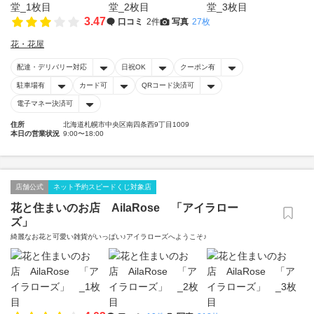
3.47
口コミ
2件
写真
27枚
花・花屋
配達・デリバリー対応
日祝OK
クーポン有
駐車場有
カード可
QRコード決済可
電子マネー決済可
住所
北海道札幌市中央区南四条西9丁目1009
本日の営業状況
9:00〜18:00
店舗公式
ネット予約スピードくじ対象店
花と住まいのお店 AilaRose 「アイラロー
ズ」
綺麗なお花と可愛い雑貨がいっぱい♪アイラローズへようこそ♪