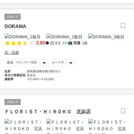
店舗公式
DORAMA
3.80
口コミ
8件
写真
1枚
花・花屋
配達・デリバリー対応
カード可
住所
群馬県高崎市柳川町43-1
本日の営業状況
定休日
価格帯
￥5,000〜￥10,000
店舗公式
ＦＬＯＲＩＳＴ・ＨＩＲＯＫＯ 北浜店