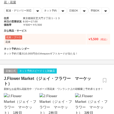
花・花屋
配達・デリバリー対応
ネット予約
日祝OK
早朝OK
住所
東京都港区芝大門２丁目１−１３
本日の営業状況
8:00〜17:00
価格帯
￥500〜￥5,500
主な商品・サービス
花束・ブーケ
5,500
￥
（税込）
花束
ネット予約カレンダー
ネット予約で最大10,000円分のAmazonギフトカードが当たる！
店舗公式
ネット予約スピードくじ対象店
J.Flower Market（ジェイ・フラワー マーケッ
ト）
新鮮なお盆用仏花販売中・プロポーズ用花束・ワンランク上の胡蝶蘭ご予約承ります！