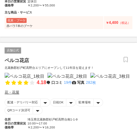
本日の営業状況
定休日
価格帯
￥2,200〜￥55,000
主な商品・サービス
花束・ブーケ
4,400
￥
（税込）
赤バラ7本のブーケ
店舗公式
ペルコ花店
北葛飾郡杉戸町高野台エリアにオープンして11年目を迎えます！
4.18
口コミ
19件
写真
282枚
花・花屋
配達・デリバリー対応
日祝OK
駐車場有
QRコード決済可
住所
埼玉県北葛飾郡杉戸町高野台南1-1-9
本日の営業状況
10:00〜17:00
価格帯
￥2,200〜￥16,200