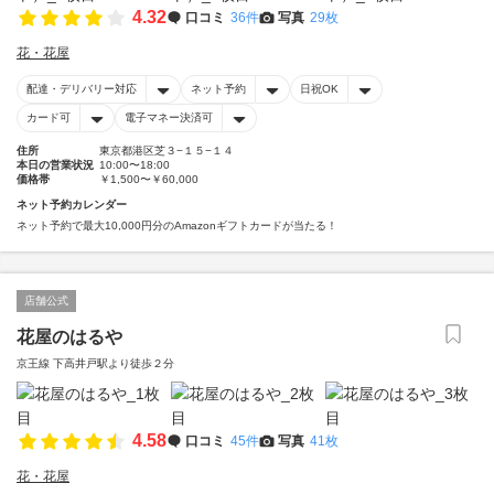
4.32
口コミ
36件
写真
29枚
花・花屋
配達・デリバリー対応
ネット予約
日祝OK
カード可
電子マネー決済可
住所
東京都港区芝３−１５−１４
本日の営業状況
10:00〜18:00
価格帯
￥1,500〜￥60,000
ネット予約カレンダー
ネット予約で最大10,000円分のAmazonギフトカードが当たる！
店舗公式
花屋のはるや
京王線 下高井戸駅より徒歩２分
4.58
口コミ
45件
写真
41枚
花・花屋