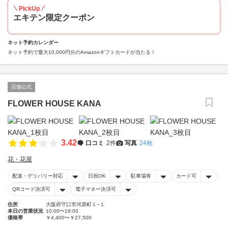
PickUp
エキテン限定クーポン
ネット予約カレンダー
ネット予約で最大10,000円分のAmazonギフトカードが当たる！
店舗公式
FLOWER HOUSE KANA
3.42
口コミ
2件
写真
24枚
花・花屋
配達・デリバリー対応
日祝OK
駐車場有
カード可
QRコード決済可
電子マネー決済可
住所
大阪府守口市河原町１−１
本日の営業状況
10:00〜19:00
価格帯
￥4,400〜￥27,500