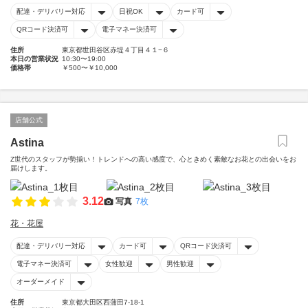
配達・デリバリー対応
日祝OK
カード可
QRコード決済可
電子マネー決済可
住所
東京都世田谷区赤堤４丁目４１−６
本日の営業状況
10:30〜19:00
価格帯
￥500〜￥10,000
店舗公式
Astina
Z世代のスタッフが勢揃い！トレンドへの高い感度で、心ときめく素敵なお花との出会いをお
届けします。
3.12
写真
7枚
花・花屋
配達・デリバリー対応
カード可
QRコード決済可
電子マネー決済可
女性歓迎
男性歓迎
オーダーメイド
住所
東京都大田区西蒲田7-18-1