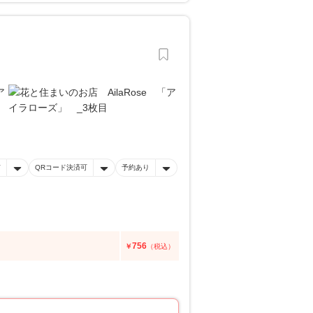
有
QRコード決済可
予約あり
756
￥
（税込）