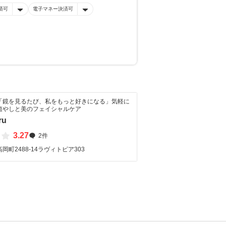
済可
電子マネー決済可
「鏡を見るたび、私をもっと好きになる」気軽に
癒やしと美のフェイシャルケア
ru
3.27
2件
岡町2488-14ラヴィトピア303