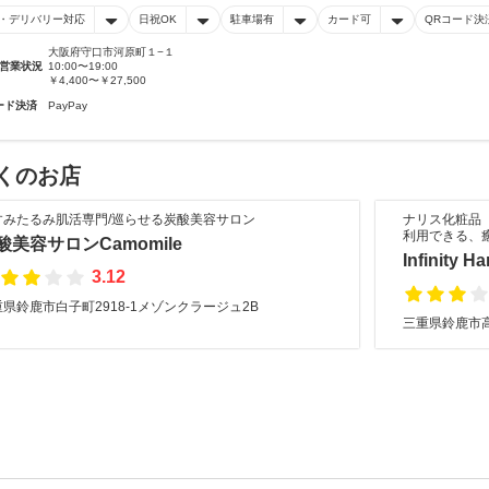
・デリバリー対応
日祝OK
駐車場有
カード可
QRコード決
大阪府守口市河原町１−１
営業状況
10:00〜19:00
￥4,400〜￥27,500
ード決済
PayPay
くのお店
すみたるみ肌活専門/巡らせる炭酸美容サロン
ナリス化粧品
利用できる、
酸美容サロンCamomile
Infinity Ha
3.12
県鈴鹿市白子町2918-1メゾンクラージュ2B
三重県鈴鹿市高