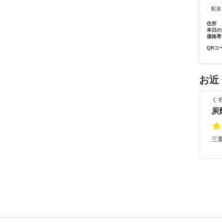
配達
住所
本日の
価格帯
QRコ
お近
く
炭
三重