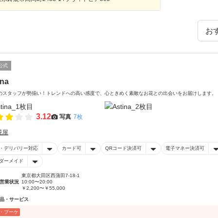
公式
ina
のスタッフが勢揃い！トレンドへの高い感度で、心ときめく素敵なお花との出会いをお届けします。
3.12
写真
7枚
花屋
・デリバリー対応
カード可
QRコード決済可
電子マネー決済可
ダーメイド
東京都大田区西蒲田7-18-1
営業状況
10:00〜20:00
￥2,200〜￥55,000
品・サービス
・ブーケ