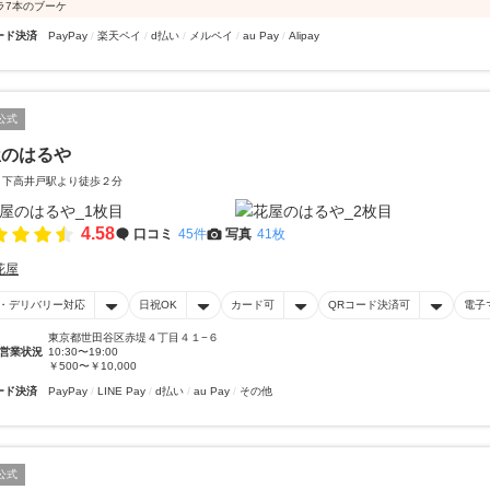
ラ7本のブーケ
ード決済
PayPay
楽天ペイ
d払い
メルペイ
au Pay
Alipay
公式
屋のはるや
 下高井戸駅より徒歩２分
4.58
口コミ
45件
写真
41枚
花屋
・デリバリー対応
日祝OK
カード可
QRコード決済可
電子
東京都世田谷区赤堤４丁目４１−６
営業状況
10:30〜19:00
￥500〜￥10,000
ード決済
PayPay
LINE Pay
d払い
au Pay
その他
公式