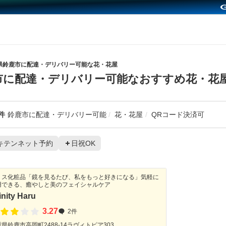
県鈴鹿市に配達・デリバリー可能な花・花屋
市に配達・デリバリー可能なおすすめ花・花
件
鈴鹿市に配達・デリバリー可能
花・花屋
QRコード決済可
キテンネット予約
日祝OK
リス化粧品「鏡を見るたび、私をもっと好きになる」気軽に
用できる、癒やしと美のフェイシャルケア
finity Haru
3.27
2件
県鈴鹿市高岡町2488-14ラヴィトピア303