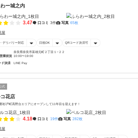
らわー城之内
3.47
口コミ
3件
写真
65枚
花屋
・デリバリー対応
日祝OK
QRコード決済可
奈良県奈良市富雄元町２丁目１−２２
営業状況
10:00〜19:00
ード決済
LINE Pay
公式
ルコ花店
郡杉戸町高野台エリアにオープンして11年目を迎えます！
4.18
口コミ
19件
写真
282枚
花屋