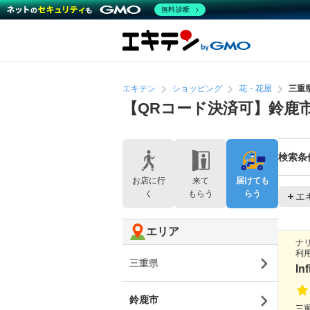
無料診断
エキテン
ショッピング
花・花屋
三重
【QRコード決済可】鈴鹿
検索条
お店に行
来て
届けても
く
もらう
らう
エ
エリア
ナ
利
三重県
In
鈴鹿市
三重