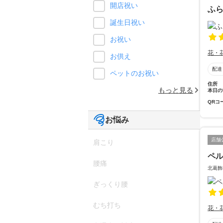
開店祝い
ふ
誕生日祝い
お祝い
花・
お供え
配達
ペットのお祝い
住所
もっと見る
本日の
QRコ
お悩み
店舗
肩こり
ペ
腰痛
北葛飾
ぎっくり腰
むち打ち
花・