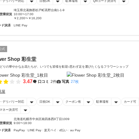
・デリバリー対応
日祝OK
駐車場有
QRコード決済可
埼玉県北葛飾郡杉戸町高野台南1-1-9
営業状況
10:00〜17:00
￥2,200〜￥16,200
ード決済
LINE Pay
公式
wer Shop 彩生堂
どりの華やかなお花たちが、いつでも皆様を歓迎♪思わず足を運びたくなるフラワーショップ
3.47
口コミ
2件
写真
27枚
花屋
・デリバリー対応
日祝OK
クーポン有
駐車場有
カード可
マネー決済可
北海道札幌市中央区南四条西9丁目1009
営業状況
9:00〜18:00
ード決済
PayPay
LINE Pay
楽天ペイ
d払い
au Pay