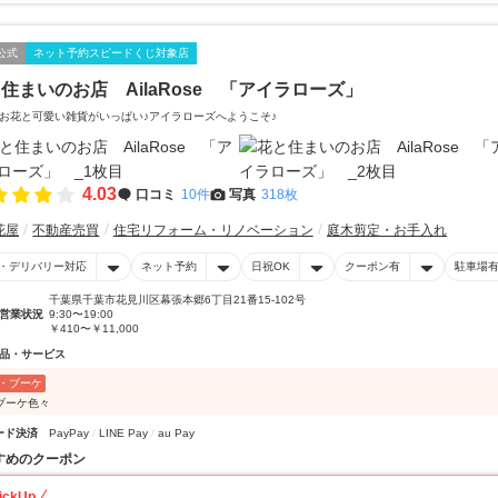
公式
ネット予約スピードくじ対象店
住まいのお店 AilaRose 「アイラローズ」
お花と可愛い雑貨がいっぱい♪アイラローズへようこそ♪
4.03
口コミ
10件
写真
318枚
花屋
不動産売買
住宅リフォーム・リノベーション
庭木剪定・お手入れ
・デリバリー対応
ネット予約
日祝OK
クーポン有
駐車場
千葉県千葉市花見川区幕張本郷6丁目21番15-102号
営業状況
9:30〜19:00
￥410〜￥11,000
品・サービス
・ブーケ
ブーケ色々
ード決済
PayPay
LINE Pay
au Pay
すめのクーポン
ickUp