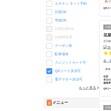
赤バ
エキテン ネット予約
QRコ
日祝OK
早朝OK
店舗
21時以降OK
花
24時間営業
京王線
クーポン有
駐車場有
花・
クレジットカード可
配達
QRコード決済可
住所
電子マネー決済可
本日の
価格帯
もっと見る
QRコ
メニュー
店舗