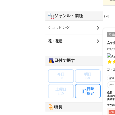
ジャンル・業種
7
件
ショッピング
店舗
花・花屋
Ast
Z世代
日付で探す
花・
今日
明日
8/8
8/9
配達
オー
日時
土曜日
住所
指定
8/15
本日の
価格帯
主な商
特長
花束