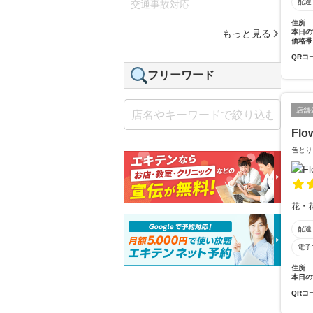
配達
交通事故対応
住所
本日の
もっと見る
価格帯
QRコ
フリーワード
店舗
Flo
色とり
花・
配達
電子
住所
本日の
QRコ