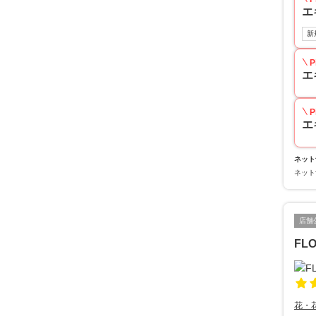
エ
新
P
エ
P
エ
ネット
ネット
店舗
FL
花・