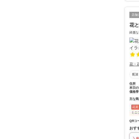
店舗
花と
綺麗な
花・
配達
住所
本日の
価格帯
主な商
花束
ミニ
QRコ
おす
P