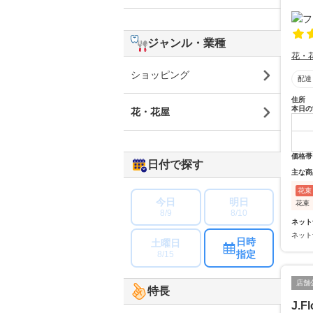
ジャンル・業種
花・
ショッピング
配達
住所
本日の
花・花屋
価格帯
日付で探す
主な商
花束
今日
明日
花束
8/9
8/10
ネット
ネット
日時
土曜日
指定
8/15
店舗
特長
J.