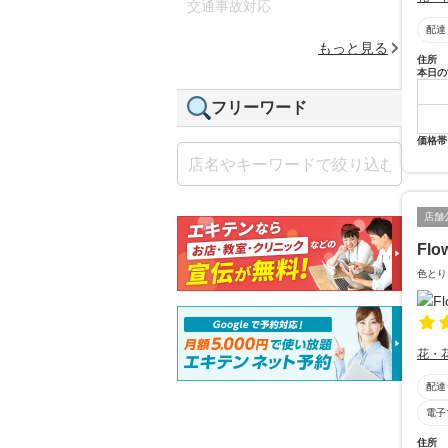
交通事故対応
配達
もっと見る
住所
本日の
フリーワード
価格帯
店舗
Flo
色とり
花・
配達
電子
住所