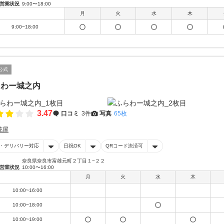
営業状況
9:00〜18:00
月
火
水
木
9:00~18:00
公式
らわー城之内
3.47
口コミ
3件
写真
65枚
花屋
・デリバリー対応
日祝OK
QRコード決済可
奈良県奈良市富雄元町２丁目１−２２
営業状況
10:00〜16:00
月
火
水
木
10:00~16:00
10:00~18:00
10:00~19:00