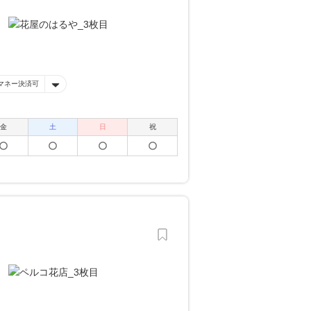
マネー決済可
金
土
日
祝