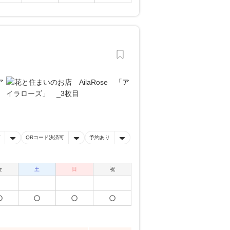
有
QRコード決済可
予約あり
金
土
日
祝