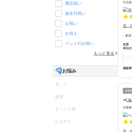
京王線
開店祝い
誕生日祝い
お祝い
花・
お供え
配達
ペットのお祝い
住所
本日の
もっと見る
価格帯
お悩み
肩こり
店舗
腰痛
ペ
北葛飾
ぎっくり腰
むち打ち
花・