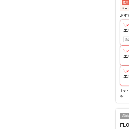
花束
ミニ
おす
P
エ
新
P
エ
P
エ
ネット
ネット
店舗
FL