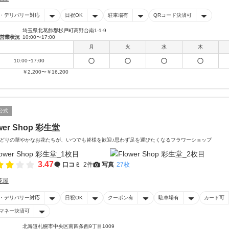
・デリバリー対応
日祝OK
駐車場有
QRコード決済可
埼玉県北葛飾郡杉戸町高野台南1-1-9
営業状況
10:00〜17:00
月
火
水
木
10:00~17:00
￥2,200〜￥16,200
公式
wer Shop 彩生堂
どりの華やかなお花たちが、いつでも皆様を歓迎♪思わず足を運びたくなるフラワーショップ
3.47
口コミ
2件
写真
27枚
花屋
・デリバリー対応
日祝OK
クーポン有
駐車場有
カード可
マネー決済可
北海道札幌市中央区南四条西9丁目1009