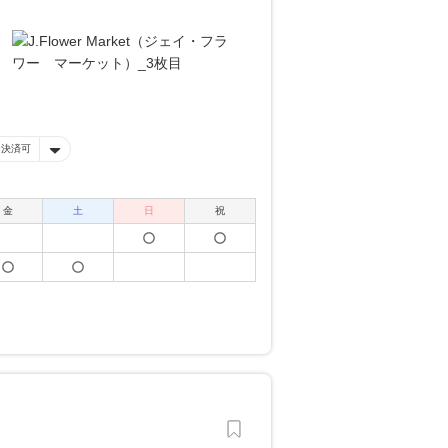
ー決済可
金
土
日
祝