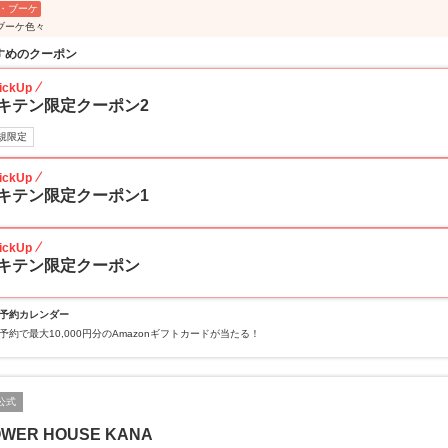
・ブーケ
ブーケ色々
すめのクーポン
ickUp
キテン限定クーポン2
規限定
ickUp
キテン限定クーポン1
ickUp
キテン限定クーポン
予約カレンダー
予約で最大10,000円分のAmazonギフトカードが当たる！
公式
OWER HOUSE KANA