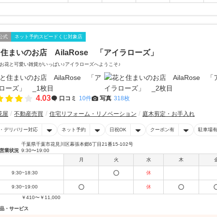
公式
ネット予約スピードくじ対象店
住まいのお店 AilaRose 「アイラローズ」
お花と可愛い雑貨がいっぱい♪アイラローズへようこそ♪
4.03
口コミ
10件
写真
318枚
花屋
不動産売買
住宅リフォーム・リノベーション
庭木剪定・お手入れ
・デリバリー対応
ネット予約
日祝OK
クーポン有
駐車場
千葉県千葉市花見川区幕張本郷6丁目21番15-102号
営業状況
9:30〜19:00
月
火
水
木
9:30~18:30
休
9:30~19:00
休
￥410〜￥11,000
品・サービス