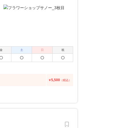
金
土
日
祝
5,500
￥
（税込）