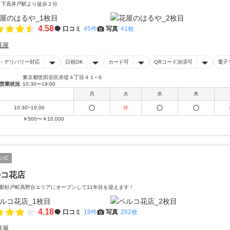
 下高井戸駅より徒歩２分
4.58
口コミ
45件
写真
41枚
花屋
・デリバリー対応
日祝OK
カード可
QRコード決済可
電子
東京都世田谷区赤堤４丁目４１−６
営業状況
10:30〜19:00
月
火
水
木
10:30~19:00
休
￥500〜￥10,000
公式
ルコ花店
郡杉戸町高野台エリアにオープンして11年目を迎えます！
4.18
口コミ
19件
写真
282枚
花屋