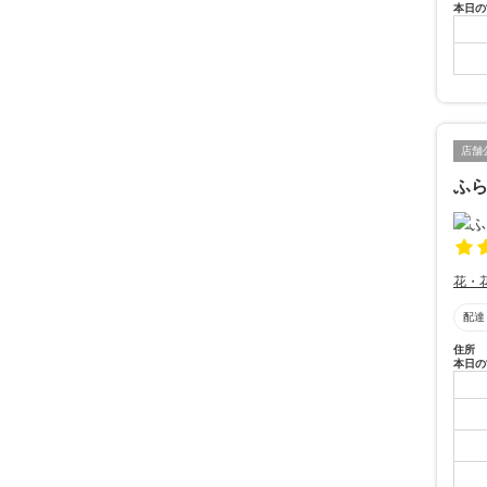
本日の
店舗
ふ
花・
配達
住所
本日の