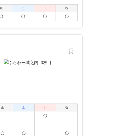
金
土
日
祝
金
土
日
祝