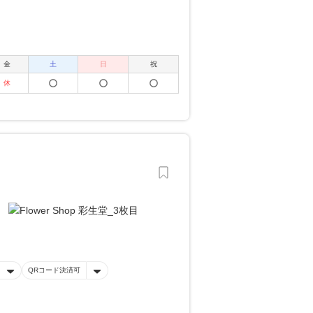
金
土
日
祝
休
QRコード決済可