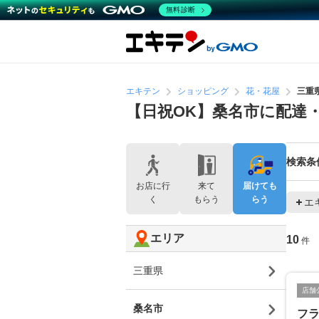
無料診断
エキテン
ショッピング
花・花屋
三重
【日祝OK】桑名市に配達
検索条
お店に行
来て
届けても
く
もらう
らう
エ
エリア
10
件
三重県
店舗
桑名市
フ