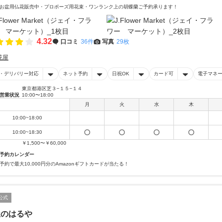
お盆用仏花販売中・プロポーズ用花束・ワンランク上の胡蝶蘭ご予約承ります！
4.32
口コミ
36件
写真
29枚
花屋
・デリバリー対応
ネット予約
日祝OK
カード可
電子マネ
東京都港区芝３−１５−１４
営業状況
10:00〜18:00
月
火
水
木
10:00~18:00
10:00~18:30
￥1,500〜￥60,000
予約カレンダー
予約で最大10,000円分のAmazonギフトカードが当たる！
公式
屋のはるや