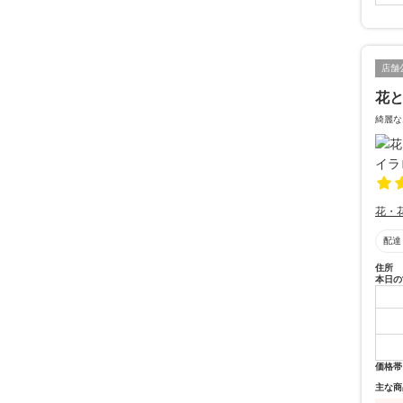
店舗
花と
綺麗な
花・
配達
住所
本日の
価格帯
主な商