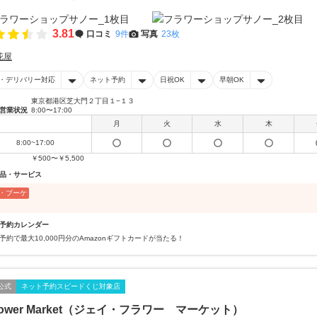
3.81
口コミ
9件
写真
23枚
花屋
・デリバリー対応
ネット予約
日祝OK
早朝OK
東京都港区芝大門２丁目１−１３
営業状況
8:00〜17:00
月
火
水
木
8:00~17:00
￥500〜￥5,500
品・サービス
・ブーケ
予約カレンダー
予約で最大10,000円分のAmazonギフトカードが当たる！
公式
ネット予約スピードくじ対象店
Flower Market（ジェイ・フラワー マーケット）