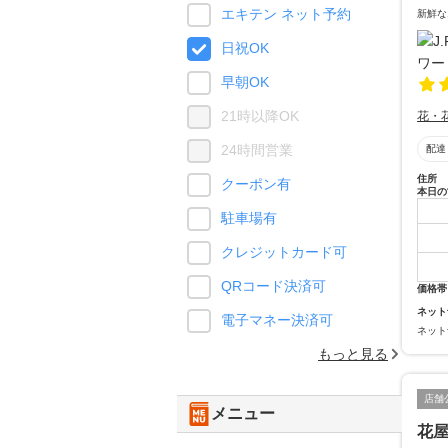
エキテン ネット予約
新鮮な
日祝OK
早朝OK
21時以降OK
花・
24時間営業
配達
住所
クーポン有
本日の
駐車場有
クレジットカード可
QRコード決済可
価格帯
ネット
電子マネー決済可
ネット
もっと見る
店舗
メニュー
花